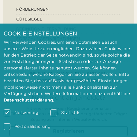
FÖRDERUNGEN
GÜTESIEGEL
DEFINITION ELTERNBILDUNG
COOKIE-EINSTELLUNGEN
FORSCHUNGSEINRICHTUNGEN
Wir verwenden Cookies, um einen optimalen Besuch
unserer Website zu ermöglichen. Dazu zählen Cookies, die
für den Betrieb der Seite notwendig sind, sowie solche die
zur Erstellung anonymer Statistiken oder zur Anzeige
personalisierter Inhalte genutzt werden. Sie können
IMPRESSUM
DATENSCHUTZ
KONTAKT
entscheiden, welche Kategorien Sie zulassen wollen. Bitte
BARRIEREFREIHEITSERKLÄRUNG
beachten Sie, dass auf Basis der gewählten Einstellungen
möglicherweise nicht mehr alle Funktionalitäten zur
Verfügung stehen. Weitere Informationen dazu enthält die
Noch nicht angemeldet?
Datenschutzerklärung
.
Mit einer einmaligen Registrierung erhalten
Notwendig
Statistik
Elternbilderinnen und Elternbildner der geförderten Träger
Zugang zum internen Website-Bereich.
Personalisierung
Registrieren