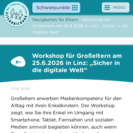
Schwerpunkte
MENÜ
Neuigkeiten für Eltern
- Workshop für
Angebote
Großeltern am 25.6.2026 in Linz: „Sicher in die
digitale Welt“
Veranstaltungen
News
Workshop für Großeltern am
25.6.2026 in Linz: „Sicher in
Service
die digitale Welt“
Über uns
17.06.2026
Suche
Großeltern erwerben Medienkompetenz für den
Alltag mit ihren Enkelkindern. Der Workshop
zeigt, wie Sie ihre Enkel im Umgang mit
Smartphone, Tablet, Fernsehen und sozialen
Medien sinnvoll begleiten können, auch wenn