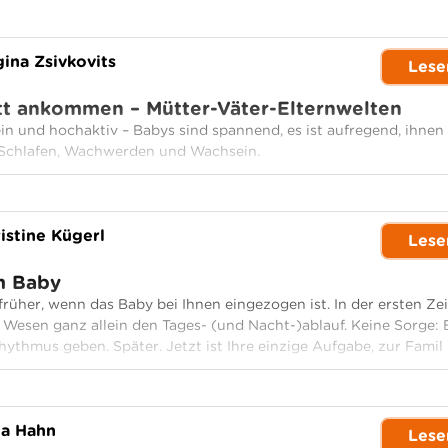
ina Zsivkovits
Lese
t ankommen – Mütter-Väter-Elternwelten
in und hochaktiv – Babys sind spannend, es ist aufregend, ihnen
Schlafen, Wachwerden und Wachsein.
istine Kügerl
Lese
m Baby
früher, wenn das Baby bei Ihnen eingezogen ist. In der ersten Zei
 Wesen ganz allein den Tages- (und Nacht-)ablauf. Keine Sorge: 
hythmus geben. Später. Jetzt ist Ihre einzige Aufgabe, zur Famil
ia Hahn
Lese