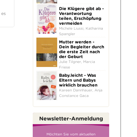
Die Klügere gibt ab -
Verantwortung
 es
teilen, Erschöpfung
vermeiden
Michele Liussi, Katharina
Spangler
Mutter werden -
Dein Begleiter durch
die erste Zeit nach
der Geburt
Julie Tilgner, Marcia
Friese
Baby.leicht - Was
Eltern und Babys
wirklich brauchen
Kareen Dannhauer, Anja
Constance Gaca
Newsletter-Anmeldung
Möchten Sie vom aktuellen