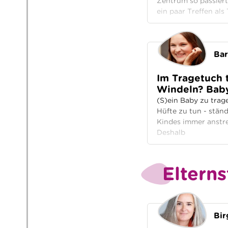
Zentrum so passiert
ein paar Treffen al
Bar
Im Tragetuch 
Windeln? Bab
(S)ein Baby zu trag
Hüfte zu tun - stän
Kindes immer anstre
Deshalb
Eltern
Bir