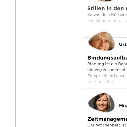
Stillen in de
So wie dein Körper s
kannst auch du dir 
Urs
Bindungsaufb
Bindung ist ein Ba
hinweg zusammenhält.
Entsprechend dazu s
oder unsiche
Mic
Zeitmanageme
Das Wochenbett ist 