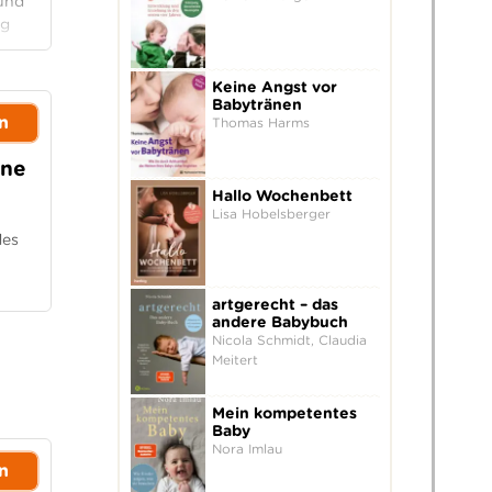
 und
ug
Keine Angst vor
Babytränen
n
Thomas Harms
hne
Hallo Wochenbett
Lisa Hobelsberger
des
artgerecht – das
andere Babybuch
Nicola Schmidt, Claudia
Meitert
Mein kompetentes
Baby
Nora Imlau
n