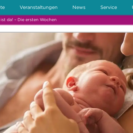
te
Veranstaltungen
News
Service
ist da! – Die ersten Wochen