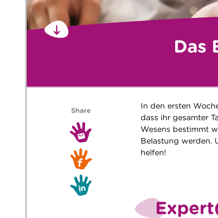
Das B
In den ersten Woch
Share
dass ihr gesamter T
Wesens bestimmt wir
Belastung werden. U
helfen!
Expert