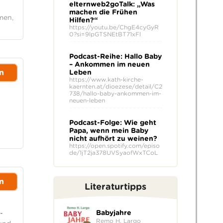
elternweb2goTalk: „Was
machen die Frühen
men,
Hilfen?“
https://youtu.be/ChgE4cyGyR
0?si=9lpGTSNEtBT71xFl
Podcast-Reihe: Hallo Baby
– Ankommen im neuen
n
Leben
https://www.kath-kirche-
kaernten.at/dioezese/detail/C2
738/hallo-baby-ankommen-im-
neuen-leben
Podcast-Folge: Wie geht
Papa, wenn mein Baby
nicht aufhört zu weinen?
https://open.spotify.com/episo
de/1jT2ja378UVSyaofWxTCoL
n
Literaturtipps
Babyjahre
-
Remo H. Largo