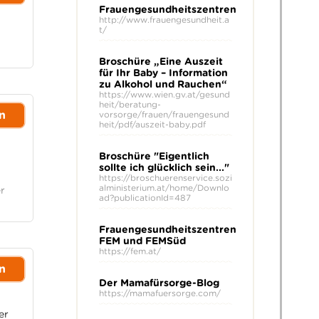
Frauengesundheitszentren
http://www.frauengesundheit.a
t/
Broschüre „Eine Auszeit
für Ihr Baby – Information
zu Alkohol und Rauchen“
https://www.wien.gv.at/gesund
heit/beratung-
n
vorsorge/frauen/frauengesund
heit/pdf/auszeit-baby.pdf
Broschüre "Eigentlich
sollte ich glücklich sein..."
https://broschuerenservice.sozi
alministerium.at/home/Downlo
r
ad?publicationId=487
Frauengesundheitszentren
FEM und FEMSüd
https://fem.at/
n
Der Mamafürsorge-Blog
https://mamafuersorge.com/
er