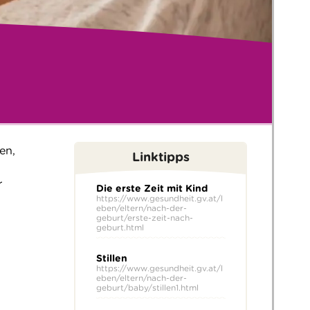
en,
Linktipps
r
Die erste Zeit mit Kind
https://www.gesundheit.gv.at/l
eben/eltern/nach-der-
geburt/erste-zeit-nach-
geburt.html
Stillen
https://www.gesundheit.gv.at/l
eben/eltern/nach-der-
geburt/baby/stillen1.html