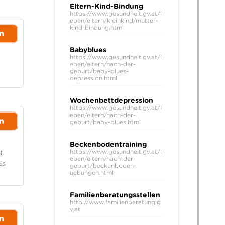
Eltern-Kind-Bindung
https://www.gesundheit.gv.at/l
eben/eltern/kleinkind/mutter-
kind-bindung.html
n
Babyblues
https://www.gesundheit.gv.at/l
eben/eltern/nach-der-
geburt/baby-blues-
depression.html
Wochenbettdepression
https://www.gesundheit.gv.at/l
eben/eltern/nach-der-
n
geburt/baby-blues.html
Beckenbodentraining
https://www.gesundheit.gv.at/l
t
eben/eltern/nach-der-
Es
geburt/beckenboden-
uebungen.html
Familienberatungsstellen
http://www.familienberatung.g
v.at
n