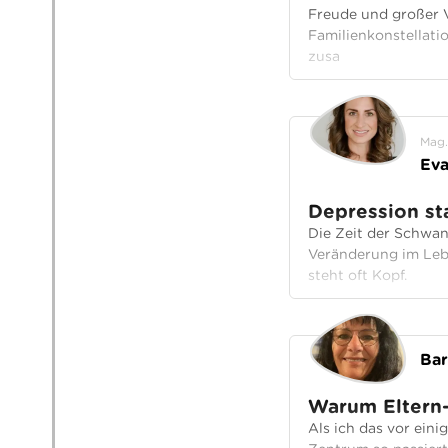
Freude und großer V
Familienkonstellati
zusa
Mag.
Eva
Depression st
Die Zeit der Schwan
Veränderung im Leb
steht oft Kopf.
Bar
Warum Eltern
Als ich das vor ein