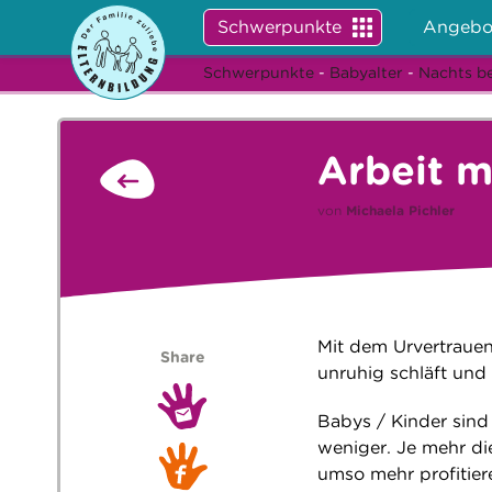
Schwerpunkte
Angebo
Schwerpunkte
-
Babyalter
-
Nachts be
Arbeit m
von
Michaela Pichler
Mit dem Urvertrauen 
Share
unruhig schläft und
Babys / Kinder sind
weniger. Je mehr die
umso mehr profitier