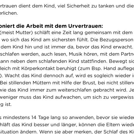
rtrauen dient dem Kind, viel Sicherheit zu tanken und di
rlichen.
niert die Arbeit mit dem Urvertrauen:
meist Mutter) schläft eine Zeit lang gemeinsam mit dem 
wo sich das Kind am sichersten fühlt. Die Bezugsperson
dem Kind hin und ist immer da, bevor das Kind erwacht.
schlafen werden, auch lesen, Musik hören, mit dem Partn
. kann neben dem schlafenden Kind stattfinden. Bewegt si
gleich mit Körperkontakt beruhigt (zum Bsp. Hand aufleg
). Wacht das Kind dennoch auf, wird es sogleich wieder 
ei stillenden Müttern mit Hilfe der Brust, bei nicht stille
wie das Kind immer zum weiterschlafen gebracht wird. Je
 weniger muss das Kind aufwachen, um sich zu vergewiss
g ist.
ies mindestens 14 Tage lang so anwenden, bevor sie wiede
hläft das Kind besser und länger, können die Eltern wied
situation ändern. Wenn sie aber merken, der Schlaf des K