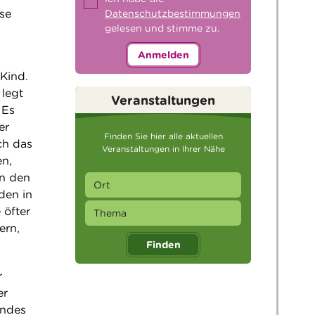
ese
Datenschutzbestimmungen
gelesen und stimme zu.
Anmelden
Kind.
 legt
Veranstaltungen
 Es
er
Finden Sie hier alle aktuellen
ch das
Veranstaltungen in Ihrer Nähe
en,
in den
nden in
 öfter
ern,
Finden
r
er
indes