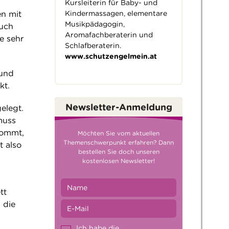
Kursleiterin für Baby- und
Kindermassagen, elementare
en mit
Musikpädagogin,
auch
Aromafachberaterin und
e sehr
Schlafberaterin.
www.schutzengelmein.at
 und
kt.
Newsletter-Anmeldung
elegt.
muss
kommt,
Möchten Sie vom aktuellen
Themenschwerpunkt erfahren? Dann
t also
bestellen Sie doch unseren
d
kostenlosen Newsletter!
tt
 die
Ich habe die