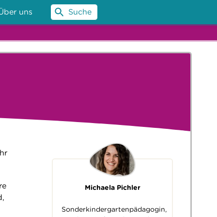
Über uns
Suche
hr
re
Michaela Pichler
d,
Sonderkindergartenpädagogin,