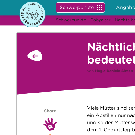
Schwerpunkte
Angebo
Schwerpunkte
-
Babyalter
-
Nachts be
Nächtlic
bedeutet
von
Mag.a
Daniela Simon-
Viele Mütter sind se
Share
ein Abstillen nur na
und so der Mutter wi
dem 1. Geburtstag b