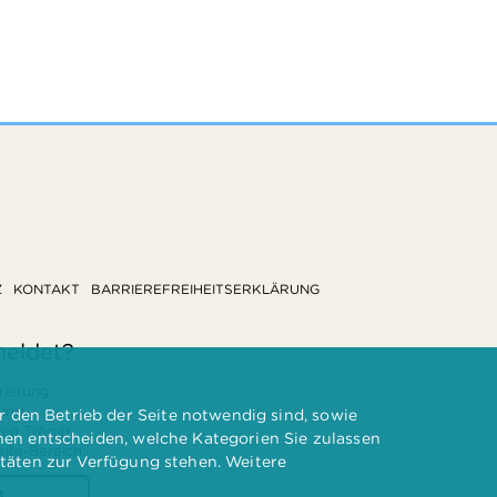
Z
KONTAKT
BARRIEREFREIHEITSERKLÄRUNG
meldet?
rierung
 und
 den Betrieb der Seite notwendig sind, sowie
ten Träger
nnen entscheiden, welche Kategorien Sie zulassen
te-Bereich.
itäten zur Verfügung stehen. Weitere
n