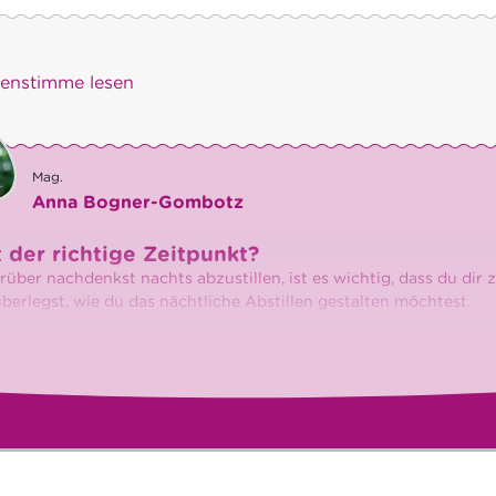
)enstimme lesen
Mag.
Anna Bogner-Gombotz
 der richtige Zeitpunkt?
über nachdenkst nachts abzustillen, ist es wichtig, dass du dir 
überlegst, wie du das nächtliche Abstillen gestalten möchtest.