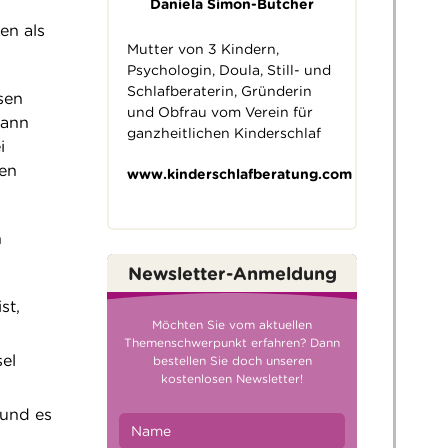
Daniela Simon-Butcher
en als
Mutter von 3 Kindern,
Psychologin, Doula, Still- und
Schlafberaterin, Gründerin
sen
und Obfrau vom Verein für
dann
ganzheitlichen Kinderschlaf
i
sen
www.kinderschlafberatung.com
n
Newsletter-Anmeldung
st,
Möchten Sie vom aktuellen
Themenschwerpunkt erfahren? Dann
sel
bestellen Sie doch unseren
kostenlosen Newsletter!
 und es