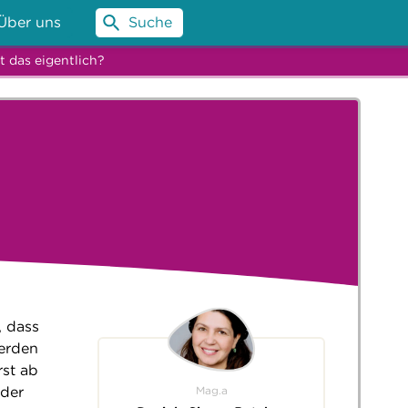
Über uns
Suche
t das eigentlich?
, dass
werden
rst ab
Mag.a
 der