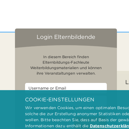
Login Elternbildende
In diesem Bereich finden
Elternbildungs-Fachleute
Weiterbildungsmaterialien und können
ihre Veranstaltungen verwalten.
L
COOKIE-EINSTELLUNGEN
Wir verwenden Cookies, um einen optimalen Besuch
F
Angemeldet bleiben
solche die zur Erstellung anonymer Statistiken od
G
wollen. Bitte beachten Sie, dass auf Basis der gew
Passwort vergessen?
Anmelden
Informationen dazu enthält die
Datenschutzerklä
D