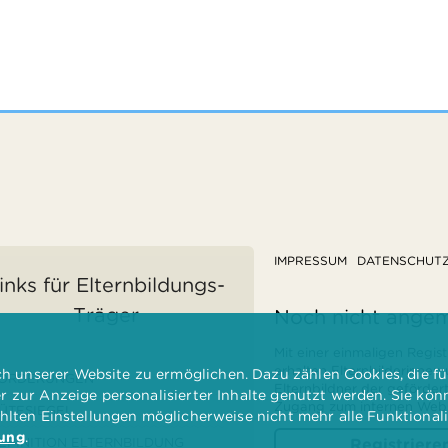
IMPRESSUM
DATENSCHUT
inks für Elternbildungs-
Träger
Noch nicht ange
Mit einer einmaligen Regist
erhalten Elternbilderinnen
 unserer Website zu ermöglichen. Dazu zählen Cookies, die für
ÖRDERUNGEN
Elternbildner der geförder
er zur Anzeige personalisierter Inhalte genutzt werden. Sie kö
Zugang zum internen Websi
ÜTESIEGEL
ählten Einstellungen möglicherweise nicht mehr alle Funktional
rung
.
EFINITION ELTERNBILDUNG
Registriere