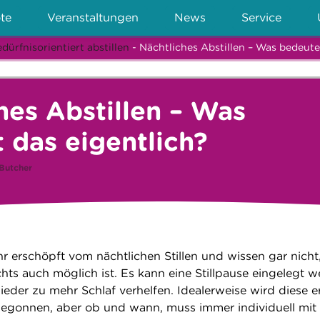
te
Veranstaltungen
News
Service
dürfnisorientiert abstillen
- Nächtliches Abstillen – Was bedeute
hes Abstillen – Was
 das eigentlich?
Butcher
hr erschöpft vom nächtlichen Stillen und wissen gar nicht
chts auch möglich ist. Es kann eine Stillpause eingelegt 
eder zu mehr Schlaf verhelfen. Idealerweise wird diese e
egonnen, aber ob und wann, muss immer individuell mit