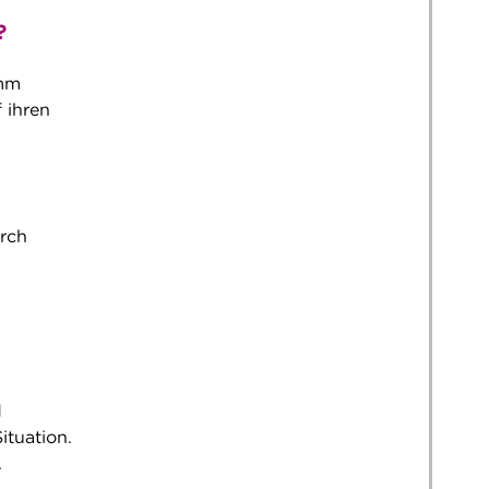
?
amm
 ihren
urch
d
ituation.
.