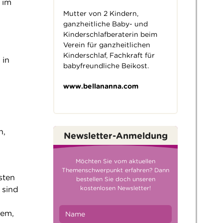
 im
Mutter von 2 Kindern,
ganzheitliche Baby- und
Kinderschlafberaterin beim
Verein für ganzheitlichen
Kinderschlaf, Fachkraft für
 in
babyfreundliche Beikost.
www.bellananna.com
n,
Newsletter-Anmeldung
Möchten Sie vom aktuellen
Themenschwerpunkt erfahren? Dann
sten
bestellen Sie doch unseren
kostenlosen Newsletter!
 sind
tem,