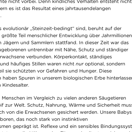
te nicht vorbei. Denn kindliches Verhalten entsteht nicht
ern es ist das Resultat eines jahrtausendelangen
.
 evolutionär „Steinzeit-bedingt“ sind, beruht auf der
 größte Teil menschlicher Entwicklung über Jahrmillionen
 Jägern und Sammlern stattfand. In dieser Zeit war das
ugeborenen untrennbar mit Nähe, Schutz und ständiger
rwachsene verbunden. Körperkontakt, ständiges
nd häufiges Stillen waren nicht
nur
optional, sondern
il sie schützten vor Gefahren und Hunger. Diese
haben Spuren in unserem biologischen Erbe hinterlasse
 Kindesalter.
 Menschen im Vergleich zu vielen anderen Säugetieren
if zur Welt. Schutz, Nahrung, Wärme und Sicherheit mus
glich von die Erwachsenen gesichert werden. Unsere Babys
boren, das noch stark von instinktiven
en geprägt ist. Reflexe und ein sensibles Bindungssys