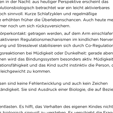
n in der Nacht: aus heutiger Perspektive erscheint das
utionsbiologisch betrachtet war ein leicht aktivierbares
ch sinnvoll. Kurze Schlafzyklen und regelmäßige
 erhöhten früher die Überlebenschancen. Auch heute me
mer noch um sich rückzuversichern.
örperkontakt: getragen werden, auf dem Arm einschlafen
aktivieren Regulationsmechanismen im kindlichen Nerve
ng und Stresslevel stabilisieren sich durch Co-Regulatio
gsreaktionen bei Müdigkeit oder Dunkelheit: gerade abe
onen wird das Bindungssystem besonders aktiv. Müdigkeit
tionsfähigkeit und das Kind sucht instinktiv die Person, 
s Gleichgewicht zu kommen.
sen sind keine Fehlentwicklung und auch kein Zeichen
ändigkeit. Sie sind Ausdruck einer Biologie, die auf Bez
ntlasten. Es hilft, das Verhalten des eigenen Kindes nicht
 biologisch sinnvoll zu verstehen. Es verschiebt die Fra