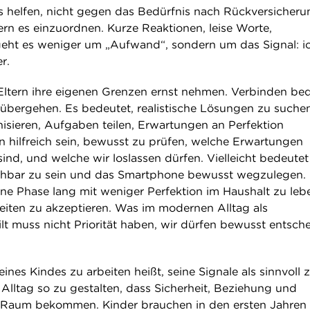
 helfen, nicht gegen das Bedürfnis nach Rückversicheru
n es einzuordnen. Kurze Reaktionen, leise Worte,
geht es weniger um „Aufwand“, sondern um das Signal: i
r.
 Eltern ihre eigenen Grenzen ernst nehmen. Verbinden be
u übergehen. Es bedeutet, realistische Lösungen zu suche
isieren, Aufgaben teilen, Erwartungen an Perfektion
nn hilfreich sein, bewusst zu prüfen, welche Erwartungen
ind, und welche wir loslassen dürfen. Vielleicht bedeutet
eichbar zu sein und das Smartphone bewusst wegzulegen.
 eine Phase lang mit weniger Perfektion im Haushalt zu leb
eiten zu akzeptieren. Was im modernen Alltag als
ilt muss nicht Priorität haben, wir dürfen bewusst entsch
ines Kindes zu arbeiten heißt, seine Signale als sinnvoll 
Alltag so zu gestalten, dass Sicherheit, Beziehung und
Raum bekommen. Kinder brauchen in den ersten Jahren 