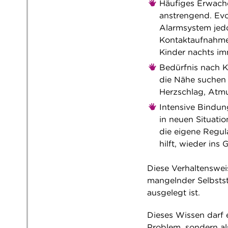
Häufiges Erwache
anstrengend. Evol
Alarmsystem jedo
Kontaktaufnahme
Kinder nachts im
Bedürfnis nach K
die Nähe suchen 
Herzschlag, Atmu
Intensive Bindun
in neuen Situati
die eigene Regula
hilft, wieder in
Diese Verhaltenswei
mangelnder Selbstst
ausgelegt ist.
Dieses Wissen darf e
Problem, sondern als