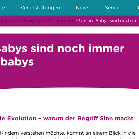
te
Veranstaltungen
News
Service
halten von Babys und Kleinkindern
- Unsere Babys sind noch im
Babys sind noch immer
tbabys
die Evolution – warum der Begriff Sinn macht
Kindern verstehen möchte, kommt an einem Blick in die