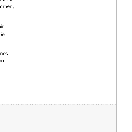
ommen,
ir
ig,
ines
immer