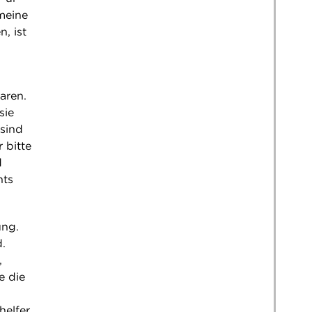
meine
, ist
aren.
sie
 sind
 bitte
d
hts
ung.
.
,
e die
helfer