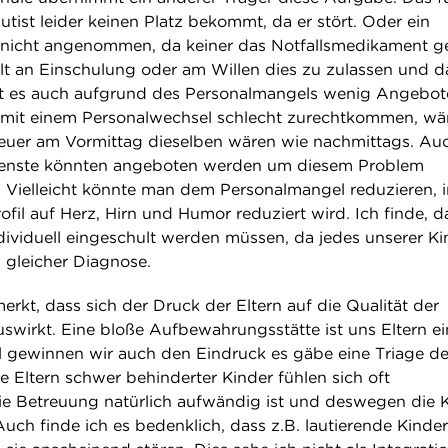
utist leider keinen Platz bekommt, da er stört. Oder ein
d nicht angenommen, da keiner das Notfallsmedikament 
lt an Einschulung oder am Willen dies zu zulassen und d
bt es auch aufgrund des Personalmangels wenig Angebot
r mit einem Personalwechsel schlecht zurechtkommen, wä
reuer am Vormittag dieselben wären wie nachmittags. Au
ldienste könnten angeboten werden um diesem Problem
 Vielleicht könnte man dem Personalmangel reduzieren,
il auf Herz, Hirn und Humor reduziert wird. Ich finde, d
dividuell eingeschult werden müssen, da jedes unserer Ki
i gleicher Diagnose.
rkt, dass sich der Druck der Eltern auf die Qualität der
uswirkt. Eine bloße Aufbewahrungsstätte ist uns Eltern e
 gewinnen wir auch den Eindruck es gäbe eine Triage de
 Eltern schwer behinderter Kinder fühlen sich oft
die Betreuung natürlich aufwändig ist und deswegen die 
uch finde ich es bedenklich, dass z.B. lautierende Kinder