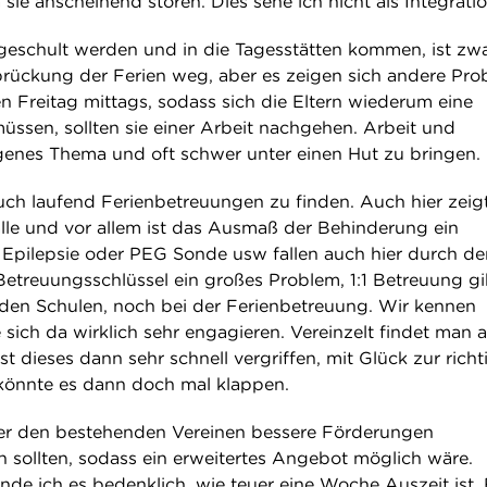
sie anscheinend stören. Dies sehe ich nicht als Integratio
geschult werden und in die Tagesstätten kommen, ist zwa
brückung der Ferien weg, aber es zeigen sich andere Pro
n Freitag mittags, sodass sich die Eltern wiederum eine
ssen, sollten sie einer Arbeit nachgehen. Arbeit und
igenes Thema und oft schwer unter einen Hut zu bringen.
h laufend Ferienbetreuungen zu finden. Auch hier zeigt
lle und vor allem ist das Ausmaß der Behinderung ein
 Epilepsie oder PEG Sonde usw fallen auch hier durch de
 Betreuungsschlüssel ein großes Problem, 1:1 Betreuung gi
n den Schulen, noch bei der Ferienbetreuung. Wir kennen
e sich da wirklich sehr engagieren. Vereinzelt findet man 
ist dieses dann sehr schnell vergriffen, mit Glück zur rich
könnte es dann doch mal klappen.
ier den bestehenden Vereinen bessere Förderungen
sollten, sodass ein erweitertes Angebot möglich wäre.
de ich es bedenklich, wie teuer eine Woche Auszeit ist. 