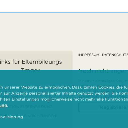
IMPRESSUM
DATENSCHUT
inks für Elternbildungs-
Träger
Noch nicht ange
Mit einer einmaligen Regist
erhalten Elternbilderinnen
 unserer Website zu ermöglichen. Dazu zählen Cookies, die für
ÖRDERUNGEN
Elternbildner der geförder
er zur Anzeige personalisierter Inhalte genutzt werden. Sie kö
Zugang zum internen Websi
ÜTESIEGEL
ählten Einstellungen möglicherweise nicht mehr alle Funktional
rung
.
EFINITION ELTERNBILDUNG
Registriere
ORSCHUNGSEINRICHTUNGEN
nalisierung