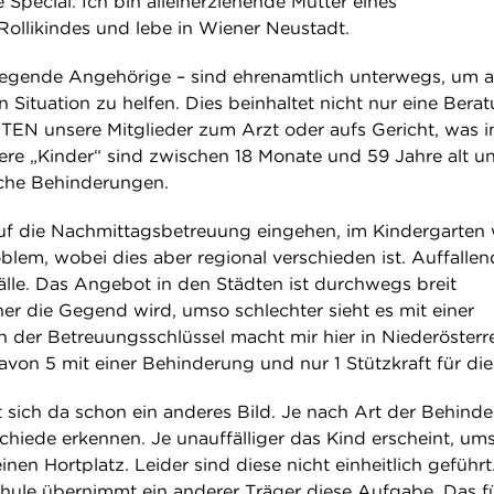
e Special. Ich bin alleinerziehende Mutter eines
ollikindes und lebe in Wiener Neustadt.
pflegende Angehörige – sind ehrenamtlich unterwegs, um 
n Situation zu helfen. Dies beinhaltet nicht nur eine Bera
TEN unsere Mitglieder zum Arzt oder aufs Gericht, was 
ere „Kinder“ sind zwischen 18 Monate und 59 Jahre alt u
iche Behinderungen.
uf die Nachmittagsbetreuung eingehen, im Kindergarten
blem, wobei dies aber regional verschieden ist. Auffallend
lle. Das Angebot in den Städten ist durchwegs breit
cher die Gegend wird, umso schlechter sieht es mit einer
 der Betreuungsschlüssel macht mir hier in Niederösterr
avon 5 mit einer Behinderung und nur 1 Stützkraft für die
t sich da schon ein anderes Bild. Je nach Art der Behind
hiede erkennen. Je unauffälliger das Kind erscheint, um
inen Hortplatz. Leider sind diese nicht einheitlich geführt
ule übernimmt ein anderer Träger diese Aufgabe. Das f