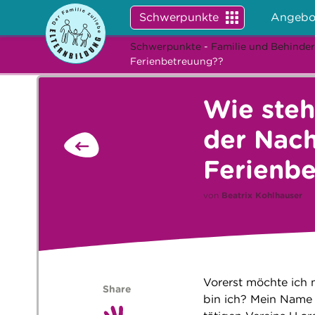
Schwerpunkte
Angebo
Schwerpunkte
-
Familie und Behinde
Ferienbetreuung??
Wie steh
der Nach
Ferienb
von
Beatrix Kohlhauser
Vorerst möchte ich 
Share
bin ich? Mein Name i