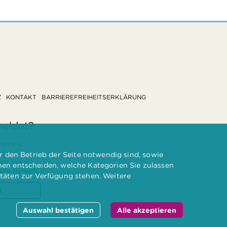
Z
KONTAKT
BARRIEREFREIHEITSERKLÄRUNG
meldet?
rierung
 und
 den Betrieb der Seite notwendig sind, sowie
ten Träger
nnen entscheiden, welche Kategorien Sie zulassen
te-Bereich.
itäten zur Verfügung stehen. Weitere
n
Auswahl bestätigen
Alle akzeptieren