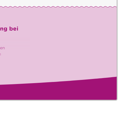
ng bei
ten
n