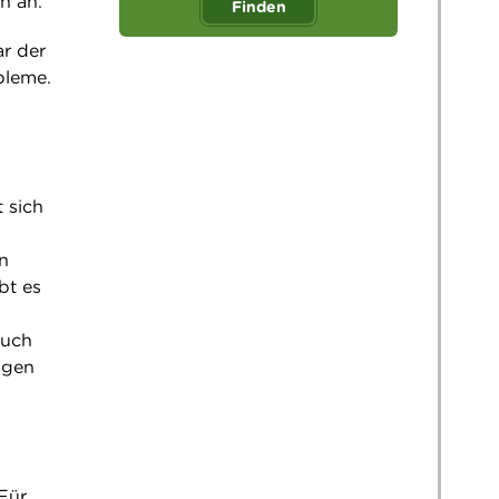
n an.
Finden
r der
bleme.
 sich
n
bt es
auch
tigen
Für