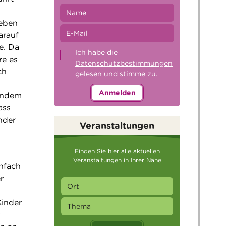
geben
arauf
e. Da
Ich habe die
re es
Datenschutzbestimmungen
ch
gelesen und stimme zu.
Anmelden
 indem
ass
nder
Veranstaltungen
Finden Sie hier alle aktuellen
Veranstaltungen in Ihrer Nähe
infach
r
Kinder