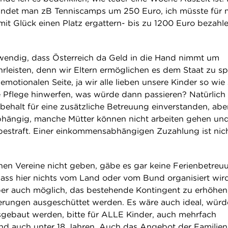
findet man zB Tenniscamps um 250 Euro, ich müsste für 
 mit Glück einen Platz ergattern- bis zu 1200 Euro bezahlen
twendig, dass Österreich da Geld in die Hand nimmt um
leisten, denn wir Eltern ermöglichen es dem Staat zu sp
otionalen Seite, ja wir alle lieben unsere Kinder so wie 
e Pflege hinwerfen, was würde dann passieren? Natürlich
behalt für eine zusätzliche Betreuung einverstanden, aber
hängig, manche Mütter können nicht arbeiten gehen un
estraft. Einer einkommensabhängigen Zuzahlung ist nic
nen Vereine nicht geben, gäbe es gar keine Ferienbetreu
ass hier nichts vom Land oder vom Bund organisiert wird
aber auch möglich, das bestehende Kontingent zu erhöhen
rungen ausgeschüttet werden. Es wäre auch ideal, würd
usgebaut werden, bitte für ALLE Kinder, auch mehrfach
d auch unter 18 Jahren. Auch das Angebot der Familien