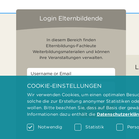
Login Elternbildende
In diesem Bereich finden
Elternbildungs-Fachleute
Weiterbildungsmaterialien und können
ihre Veranstaltungen verwalten.
L
COOKIE-EINSTELLUNGEN
Wir verwenden Cookies, um einen optimalen Besuch
F
Angemeldet bleiben
solche die zur Erstellung anonymer Statistiken od
G
wollen. Bitte beachten Sie, dass auf Basis der gew
Passwort vergessen?
Anmelden
Informationen dazu enthält die
Datenschutzerklä
D
F
Notwendig
Statistik
Perso