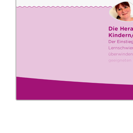
Die Her
Kindern
Der Einstieg
Lernschwier
überwinden,
geeigneten 