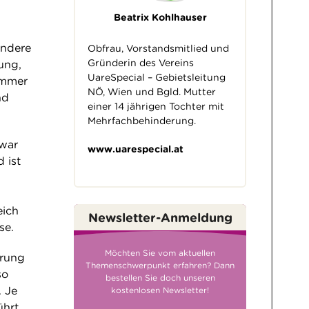
Beatrix Kohlhauser
andere
Obfrau, Vorstandsmitlied und
Gründerin des Vereins
tung,
UareSpecial – Gebietsleitung
immer
NÖ, Wien und Bgld. Mutter
nd
einer 14 jährigen Tochter mit
Mehrfachbehinderung.
 war
www.uarespecial.at
 ist
eich
Newsletter-Anmeldung
se.
Möchten Sie vom aktuellen
erung
Themenschwerpunkt erfahren? Dann
so
bestellen Sie doch unseren
. Je
kostenlosen Newsletter!
ührt