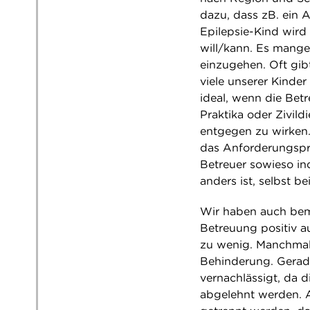
dazu, dass zB. ein A
Epilepsie-Kind wir
will/kann. Es mange
einzugehen. Oft gi
viele unserer Kinde
ideal, wenn die Bet
Praktika oder Zivi
entgegen zu wirken.
das Anforderungsprof
Betreuer sowieso in
anders ist, selbst be
Wir haben auch beme
Betreuung positiv a
zu wenig. Manchmal
Behinderung. Gerade
vernachlässigt, da 
abgelehnt werden. A