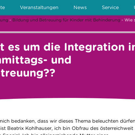
te
Veranstaltungen
News
Service
rung
-
Bildung und Betreuung für Kinder mit Behinderung
- Wie 
t es um die Integration i
mittags- und
etreuung??
mich bedanken, dass wir dieses Thema beleuchten dürfe
st Beatrix Kohlhauser, ich bin Obfrau des österreichweit