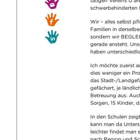
tätigen Vereins U ar
schwerbehinderten R
Wir – alles selbst 
Familien in derselbe
sondern wir BEGLEI
gerade ansteht. Uns
haben unterschiedl
Ich möchte zuerst a
dies weniger ein Pro
das Stadt-/Landgefä
gefächert, je ländli
Betreuung aus. Auch
Sorgen, 15 Kinder, d
In den Schulen zeig
kann man da Untersc
leichter findet man e
nach Region und Sch