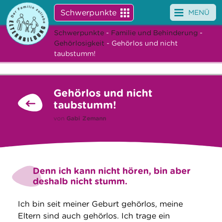
Schwerpunkte
MENÜ
Schwerpunkte
-
Familie und Behinderung
-
Angebote
Gehörlosigkeit
- Gehörlos und nicht
taubstumm!
Veranstaltungen
News
Gehörlos und nicht
taubstumm!
Service
von
Gabi Zemann
Über uns
Suche
Denn ich kann nicht hören, bin aber
deshalb nicht stumm.
Ich bin seit meiner Geburt gehörlos, meine
Eltern sind auch gehörlos. Ich trage ein