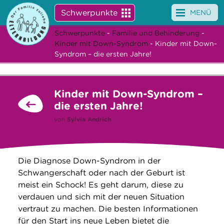
Schwerpunkte
MENÜ
Schwerpunkte
-
Familie und Behinderung
-
Angebote
Kinder mit Down-Syndrom
- Kinder mit Down-
Syndrom – die ersten Jahre!
Veranstaltungen
News
Kinder mit Down-Syndrom –
die ersten Jahre!
Service
von
Sylvia Andrich
Über uns
Suche
Die Diagnose Down-Syndrom in der
Schwangerschaft oder nach der Geburt ist
meist ein Schock! Es geht darum, diese zu
verdauen und sich mit der neuen Situation
vertraut zu machen. Die besten Informationen
für den Start ins neue Leben bietet die