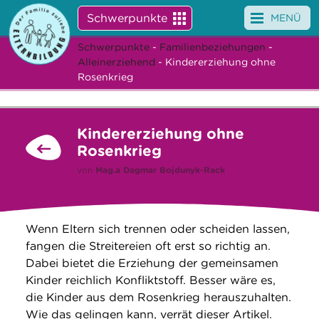
Schwerpunkte
MENÜ
Schwerpunkte
-
Familienbeziehungen
-
Angebote
Alleinerziehend
- Kindererziehung ohne
Rosenkrieg
Veranstaltungen
News
Kindererziehung ohne
Rosenkrieg
Service
von
Mag.a
Dagmar Bojdunyk-Rack
Über uns
Suche
Wenn Eltern sich trennen oder scheiden lassen,
fangen die Streitereien oft erst so richtig an.
Dabei bietet die Erziehung der gemeinsamen
Kinder reichlich Konfliktstoff. Besser wäre es,
die Kinder aus dem Rosenkrieg herauszuhalten.
Wie das gelingen kann, verrät dieser Artikel.