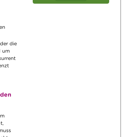
ken
der die
d um
kurrent
enzt
nden
em
t,
 muss