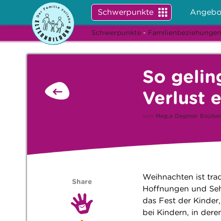
Schwerpunkte
Angebo
Schwerpunkte
-
Familienbeziehunge
So geli
Verlust 
von
Mag.a
Dagmar Bojdun
Weihnachten ist trad
Share
Hoffnungen und Seh
das Fest der Kinder
bei Kindern, in dere