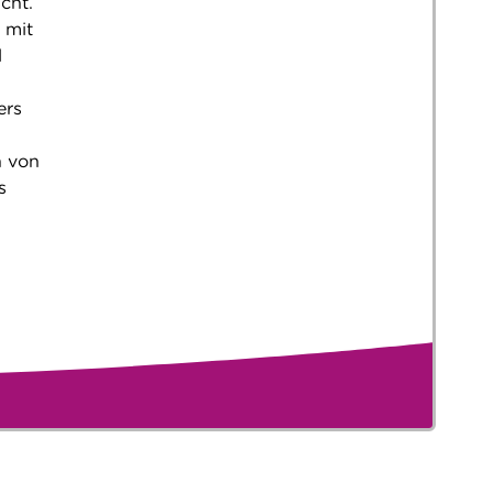
cht.
 mit
l
ers
n von
s