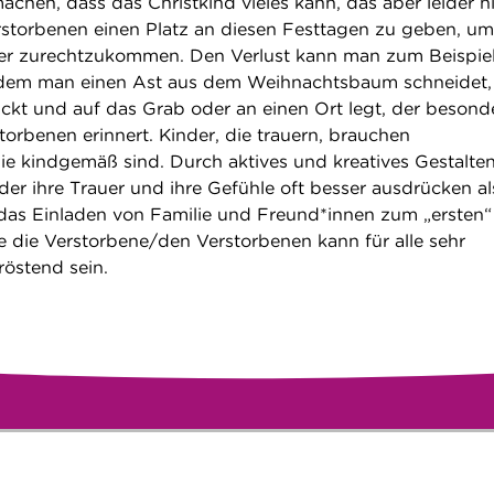
chen, dass das Christkind vieles kann, das aber leider ni
rstorbenen einen Platz an diesen Festtagen zu geben, um
ser zurechtzukommen. Den Verlust kann man zum Beispie
ndem man einen Ast aus dem Weihnachtsbaum schneidet,
kt und auf das Grab oder an einen Ort legt, der besond
torbenen erinnert. Kinder, die trauern, brauchen
e kindgemäß sind. Durch aktives und kreatives Gestalte
der ihre Trauer und ihre Gefühle oft besser ausdrücken al
das Einladen von Familie und Freund*innen zum „ersten“
 die Verstorbene/den Verstorbenen kann für alle sehr
röstend sein.