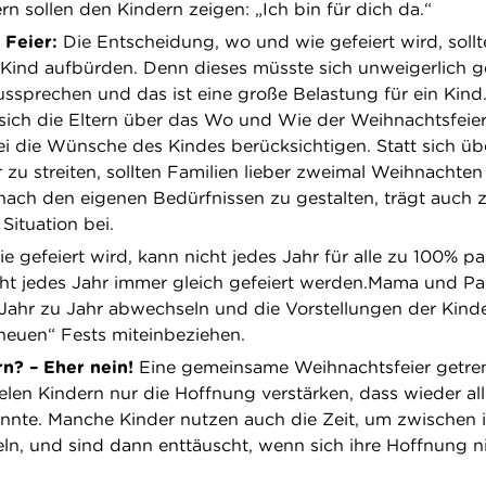
ern sollen den Kindern zeigen: „Ich bin für dich da.“
 Feier:
Die Entscheidung, wo und wie gefeiert wird, sollt
 Kind aufbürden. Denn dieses müsste sich unweigerlich 
aussprechen und das ist eine große Belastung für ein Kin
 sich die Eltern über das Wo und Wie der Weihnachtsfeier
 die Wünsche des Kindes berücksichtigen. Statt sich üb
 zu streiten, sollten Familien lieber zweimal Weihnachten 
nach den eigenen Bedürfnissen zu gestalten, trägt auch 
Situation bei.
e gefeiert wird, kann nicht jedes Jahr für alle zu 100% p
ht jedes Jahr immer gleich gefeiert werden.Mama und P
Jahr zu Jahr abwechseln und die Vorstellungen der Kinde
neuen“ Fests miteinbeziehen.
n? – Eher nein!
Eine gemeinsame Weihnachtsfeier getre
ielen Kindern nur die Hoffnung verstärken, dass wieder al
nnte. Manche Kinder nutzen auch die Zeit, um zwischen 
eln, und sind dann enttäuscht, wenn sich ihre Hoffnung n