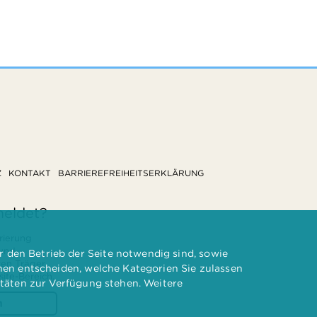
Z
KONTAKT
BARRIEREFREIHEITSERKLÄRUNG
meldet?
rierung
 und
 den Betrieb der Seite notwendig sind, sowie
ten Träger
nnen entscheiden, welche Kategorien Sie zulassen
te-Bereich.
itäten zur Verfügung stehen. Weitere
n