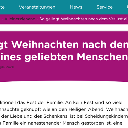
te
Veranstaltungen
News
Service
n
-
Alleinerziehend
- So gelingt Weihnachten nach dem Verlust e
ngt Weihnachten nach de
eines geliebten Menschen
yk-Rack
itionell das Fest der Familie. An kein Fest sind so viele
nsüchte geknüpft wie an den Heiligen Abend. Weihnach
, der Liebe und des Schenkens, ist bei Scheidungskinder
n Familie ein nahestehender Mensch gestorben ist, eine