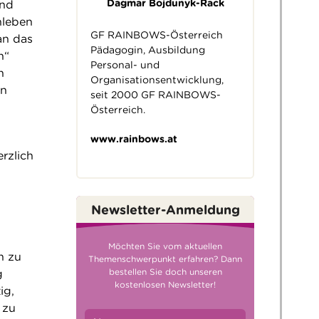
Dagmar Bojdunyk-Rack
und
hleben
GF RAINBOWS-Österreich
an das
Pädagogin, Ausbildung
n“
Personal- und
n
Organisationsentwicklung,
en
seit 2000 GF RAINBOWS-
Österreich.
www.rainbows.at
rzlich
Newsletter-Anmeldung
Möchten Sie vom aktuellen
n zu
Themenschwerpunkt erfahren? Dann
bestellen Sie doch unseren
g
kostenlosen Newsletter!
ig,
 zu