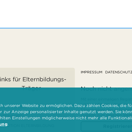
IMPRESSUM
DATENSCHUT
inks für Elternbildungs-
Träger
Noch nicht ange
Mit einer einmaligen Regist
erhalten Elternbilderinnen
 unserer Website zu ermöglichen. Dazu zählen Cookies, die für
ÖRDERUNGEN
Elternbildner der geförder
er zur Anzeige personalisierter Inhalte genutzt werden. Sie kö
Zugang zum internen Websi
ÜTESIEGEL
ählten Einstellungen möglicherweise nicht mehr alle Funktional
rung
.
EFINITION ELTERNBILDUNG
Registriere