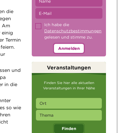
en die
gegen
Ich habe die
d. Am
Datenschutzbestimmungen
 einig
gelesen und stimme zu.
er Termin
feiern.
Anmelden
zur
Veranstaltungen
assen und
apa
Finden Sie hier alle aktuellen
r in die
Veranstaltungen in Ihrer Nähe
nnter
les so wie
ihren
icht
Finden