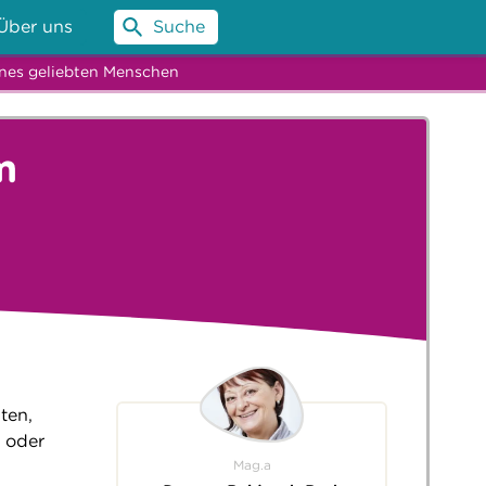
Über uns
Suche
ines geliebten Menschen
m
ten,
n oder
Mag.a