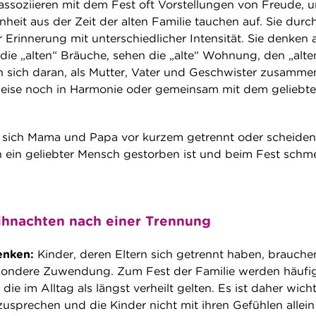
 assoziieren mit dem Fest oft Vorstellungen von Freude, 
heit aus der Zeit der alten Familie tauchen auf. Sie durc
 Erinnerung mit unterschiedlicher Intensität. Sie denken 
die „alten“ Bräuche, sehen die „alte“ Wohnung, den „alte
n sich daran, als Mutter, Vater und Geschwister zusamme
weise noch in Harmonie oder gemeinsam mit dem geliebt
 sich Mama und Papa vor kurzem getrennt oder scheiden
ein geliebter Mensch gestorben ist und beim Fest schme
ihnachten nach einer Trennung
nken:
Kinder, deren Eltern sich getrennt haben, brauche
ondere Zuwendung. Zum Fest der Familie werden häufi
ie im Alltag als längst verheilt gelten. Es ist daher wicht
usprechen und die Kinder nicht mit ihren Gefühlen allein