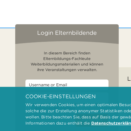
Login Elternbildende
In diesem Bereich finden
Elternbildungs-Fachleute
Weiterbildungsmaterialien und können
ihre Veranstaltungen verwalten.
L
COOKIE-EINSTELLUNGEN
Wir verwenden Cookies, um einen optimalen Besuch
F
Angemeldet bleiben
solche die zur Erstellung anonymer Statistiken od
G
wollen. Bitte beachten Sie, dass auf Basis der gew
Passwort vergessen?
Anmelden
Informationen dazu enthält die
Datenschutzerklä
D