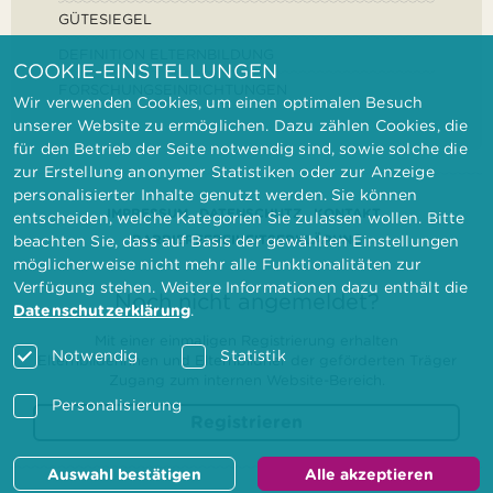
GÜTESIEGEL
DEFINITION ELTERNBILDUNG
COOKIE-EINSTELLUNGEN
FORSCHUNGSEINRICHTUNGEN
Wir verwenden Cookies, um einen optimalen Besuch
unserer Website zu ermöglichen. Dazu zählen Cookies, die
für den Betrieb der Seite notwendig sind, sowie solche die
zur Erstellung anonymer Statistiken oder zur Anzeige
personalisierter Inhalte genutzt werden. Sie können
IMPRESSUM
DATENSCHUTZ
KONTAKT
entscheiden, welche Kategorien Sie zulassen wollen. Bitte
BARRIEREFREIHEITSERKLÄRUNG
beachten Sie, dass auf Basis der gewählten Einstellungen
möglicherweise nicht mehr alle Funktionalitäten zur
Verfügung stehen. Weitere Informationen dazu enthält die
Noch nicht angemeldet?
Datenschutzerklärung
.
Mit einer einmaligen Registrierung erhalten
Notwendig
Statistik
Elternbilderinnen und Elternbildner der geförderten Träger
Zugang zum internen Website-Bereich.
Personalisierung
Registrieren
Auswahl bestätigen
Alle akzeptieren