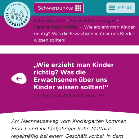
Schwerpunkte
MENÜ
Schwerpunkte
-
Familienbeziehungen
-
Angebote
Familie heißt Vielfalt
- „Wie erzieht man Kinder
richtig? Was die Erwachsenen über uns Kinder
Veranstaltungen
wissen sollten!“
News
„Wie erzieht man Kinder
Service
richtig? Was die
Erwachsenen über uns
Über uns
Kinder wissen sollten!“
von
Mag. Dr.
Judit Barth-Richtarz, MA
Suche
Am Nachhauseweg vom Kindergarten kommen
Frau T und ihr fünfjähriger Sohn Matthias
regelmäßig bei einem Geschäft vorbei, in dem