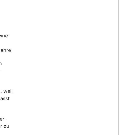
eine
Jahre
h
.
, weil
asst
er-
r zu