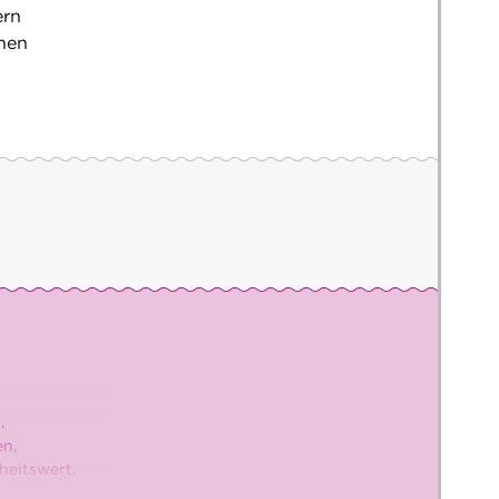
ern
nen
.
en,
heitswert.