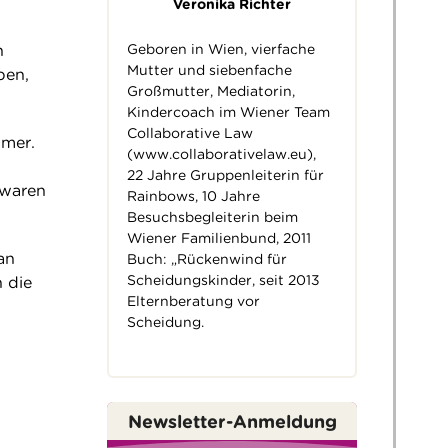
Veronika Richter
Geboren in Wien, vierfache
n
Mutter und siebenfache
ben,
Großmutter, Mediatorin,
Kindercoach im Wiener Team
Collaborative Law
mmer.
(
www.collaborativelaw.eu
),
22 Jahre Gruppenleiterin für
 waren
Rainbows, 10 Jahre
Besuchsbegleiterin beim
Wiener Familienbund, 2011
an
Buch: „Rückenwind für
Scheidungskinder, seit 2013
 die
Elternberatung vor
Scheidung.
Newsletter-Anmeldung