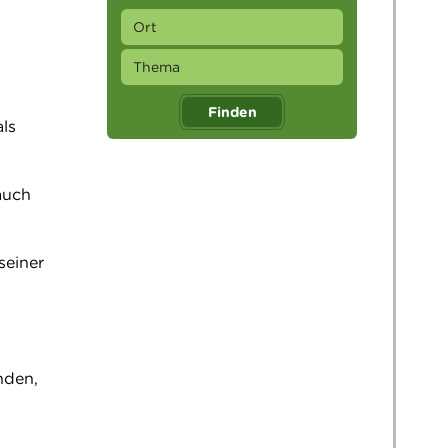
Finden
ls
auch
seiner
d
nden,