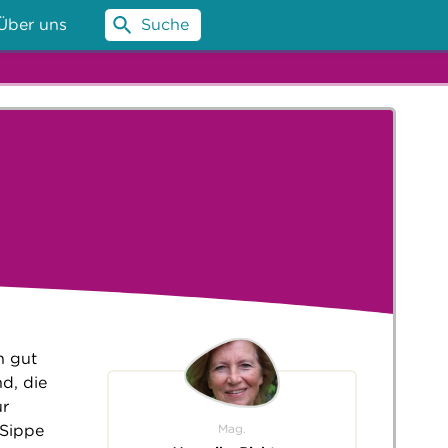
Über uns
Suche
h gut
d, die
ür
Mag.
 Sippe