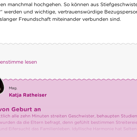
gen manchmal hochgehen. So können aus Stiefgeschwist
“ werden und wichtige, vertrauenswürdige Bezugsperso
enslanger Freundschaft miteinander verbunden sind.
)enstimme lesen
Mag.
Katja Ratheiser
von Geburt an
tlich alle zehn Minuten streiten Geschwister, behaupten Studien
wurden da die Eltern befragt, denn gefühlt bestimmen Streiterei
und Eifersucht das Familienleben. Idyllische Harmonie hat Selten