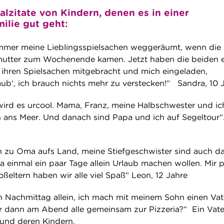
alzitate von Kindern, denen es in einer
ilie gut geht:
 immer meine Lieblingsspielsachen weggeräumt, wenn die
fmutter zum Wochenende kamen. Jetzt haben die beiden 
n ihren Spielsachen mitgebracht und mich eingeladen,
aub‘, ich brauch nichts mehr zu verstecken!“ Sandra, 10 
ird es urcool. Mama, Franz, meine Halbschwester und ic
ans Meer. Und danach sind Papa und ich auf Segeltour“
h zu Oma aufs Land, meine Stiefgeschwister sind auch da
 einmal ein paar Tage allein Urlaub machen wollen. Mir p
oßeltern haben wir alle viel Spaß“ Leon, 12 Jahre
en Nachmittag allein, ich mach mit meinem Sohn einen Vat
r dann am Abend alle gemeinsam zur Pizzeria?“ Ein Vate
 und deren Kindern.