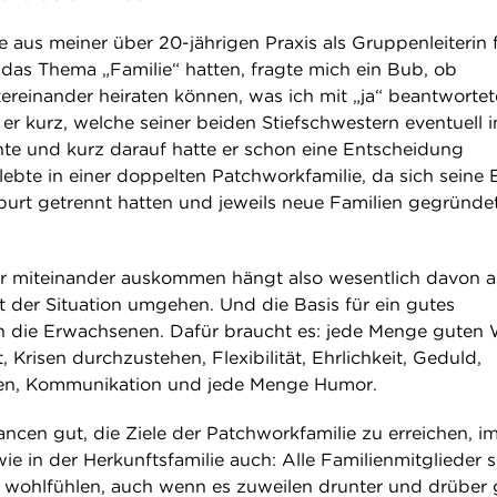
 aus meiner über 20-jährigen Praxis als Gruppenleiterin 
 das Thema „Familie“ hatten, fragte mich ein Bub, ob
ereinander heiraten können, was ich mit „ja“ beantwortet
er kurz, welche seiner beiden Stiefschwestern eventuell i
e und kurz darauf hatte er schon eine Entscheidung
lebte in einer doppelten Patchworkfamilie, da sich seine 
burt getrennt hatten und jeweils neue Familien gegründe
er miteinander auskommen hängt also wesentlich davon a
 der Situation umgehen. Und die Basis für ein gutes
n die Erwachsenen. Dafür braucht es: jede Menge guten W
Krisen durchzustehen, Flexibilität, Ehrlichkeit, Geduld,
en, Kommunikation und jede Menge Humor.
ncen gut, die Ziele der Patchworkfamilie zu erreichen, i
ie in der Herkunftsfamilie auch: Alle Familienmitglieder s
ion wohlfühlen, auch wenn es zuweilen drunter und drüber