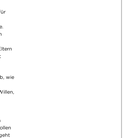
für
e.
n
Eltern
t
b, wie
illen,
m
ollen
 geht