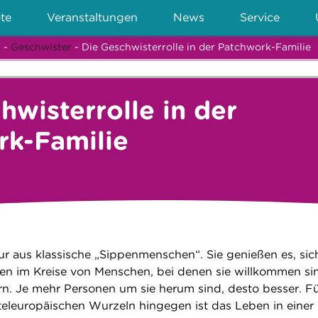
te
Veranstaltungen
News
Service
n
-
Geschwister
- Die Geschwisterrolle in der Patchwork-Familie
hwisterrolle in der
rk-Familie
ur aus klassische „Sippenmenschen“. Sie genießen es, sic
n im Kreise von Menschen, bei denen sie willkommen sin
ern. Je mehr Personen um sie herum sind, desto besser. F
eleuropäischen Wurzeln hingegen ist das Leben in einer