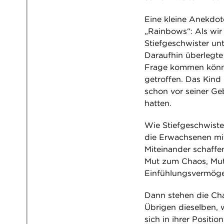
Eine kleine Anekdote
„Rainbows“: Als wir
Stiefgeschwister unt
Daraufhin überlegte 
Frage kommen könnt
getroffen. Das Kind 
schon vor seiner Ge
hatten.
Wie Stiefgeschwist
die Erwachsenen mit
Miteinander schaffe
Mut zum Chaos, Mut, 
Einfühlungsvermög
Dann stehen die Cha
Übrigen dieselben, w
sich in ihrer Posit