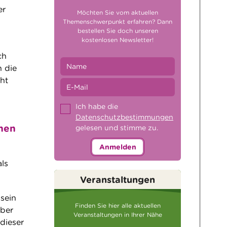
er
Möchten Sie vom aktuellen
Themenschwerpunkt erfahren? Dann
bestellen Sie doch unseren
kostenlosen Newsletter!
s
ch
n die
ht
Ich habe die
Datenschutzbestimmungen
enen
gelesen und stimme zu.
Anmelden
als
Veranstaltungen
sein
Finden Sie hier alle aktuellen
über
Veranstaltungen in Ihrer Nähe
dieser