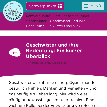
Schwerpunkte
MENÜ
Schwerpunkte
-
Familienbeziehungen
-
Angebote
Geschwister
- Geschwister und ihre
Bedeutung: Ein kurzer Überblick
Veranstaltungen
News
Geschwister und ihre
Bedeutung: Ein kurzer
Service
Überblick
von
Prof. Dr. phil.
Jürg Frick
Über uns
Suche
Geschwister beeinflussen und prägen einander
bezüglich Fühlen, Denken und Verhalten – und
das häufig ein Leben lang: hier wird vieles –
häufig unbewusst – gelernt und trainiert. Eine
wichtige Rolle bei der Entwicklung von Rollen