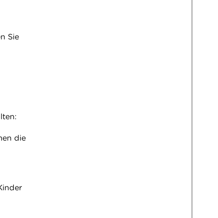
en Sie
lten:
men die
Kinder