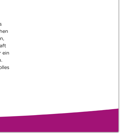
s
chen
n,
aft
 ein
.
lles