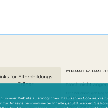
IMPRESSUM
DATENSCHUT
inks für Elternbildungs-
Träger
Noch nicht ange
Mit einer einmaligen Regist
erhalten Elternbilderinnen
 unserer Website zu ermöglichen. Dazu zählen Cookies, die für
ÖRDERUNGEN
Elternbildner der geförder
er zur Anzeige personalisierter Inhalte genutzt werden. Sie kö
Zugang zum internen Websi
ÜTESIEGEL