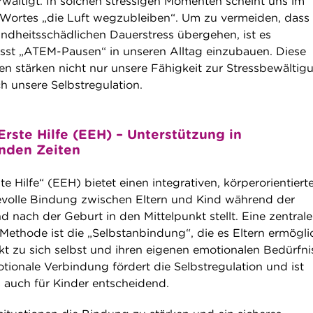
ältigt. In solchen stressigen Momenten scheint uns im
Wortes „die Luft wegzubleiben“. Um zu vermeiden, dass 
ndheitsschädlichen Dauerstress übergehen, ist es
sst „ATEM-Pausen“ in unseren Alltag einzubauen. Diese
n stärken nicht nur unsere Fähigkeit zur Stressbewältig
h unsere Selbstregulation.
rste Hilfe (EEH) – Unterstützung in
nden Zeiten
te Hilfe“ (EEH) bietet einen integrativen, körperorientiert
bevolle Bindung zwischen Eltern und Kind während der
 nach der Geburt in den Mittelpunkt stellt. Eine zentrale
ethode ist die „Selbstanbindung“, die es Eltern ermöglic
akt zu sich selbst und ihren eigenen emotionalen Bedürfn
tionale Verbindung fördert die Selbstregulation und ist
s auch für Kinder entscheidend.