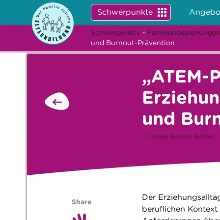
Schwerpunkte
Angebo
Schwerpunkte
-
Familienbeziehunge
und Burnout-Prävention
„ATEM-P
Erziehun
und Burn
von
Mag.
Eduard Gutleb
Der Erziehungsallta
Share
beruflichen Kontext