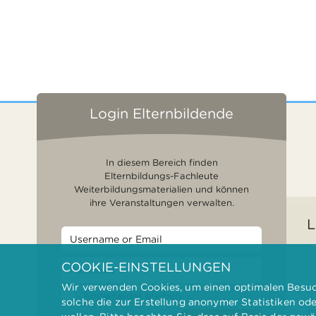
Login Elternbildende
In diesem Bereich finden
Elternbildungs-Fachleute
Weiterbildungsmaterialien und können
ihre Veranstaltungen verwalten.
L
COOKIE-EINSTELLUNGEN
Wir verwenden Cookies, um einen optimalen Besuch
F
Angemeldet bleiben
solche die zur Erstellung anonymer Statistiken od
G