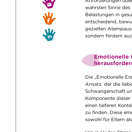
Anforderungen überw
wahrsten Sinne des 
Belastungen in gesu
entscheidend, bewu
gezielten Atempause
sondern fördern auc
Emotionelle E
herausforder
Die „Emotionelle Ers
Ansatz, der die lie
Schwangerschaft und
Komponente dieser M
einen tieferen Kont
zu finden. Diese emo
sowohl für Eltern al