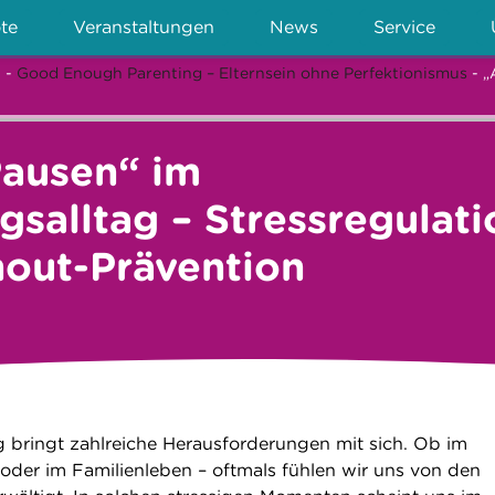
te
Veranstaltungen
News
Service
n
-
Good Enough Parenting – Elternsein ohne Perfektionismus
- „
ausen“ im
gsalltag – Stressregulati
out-Prävention
g bringt zahlreiche Herausforderungen mit sich. Ob im
 oder im Familienleben – oftmals fühlen wir uns von den