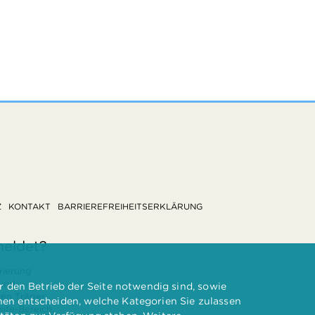
Z
KONTAKT
BARRIEREFREIHEITSERKLÄRUNG
meldet?
rierung
 und
 den Betrieb der Seite notwendig sind, sowie
ten Träger
nnen entscheiden, welche Kategorien Sie zulassen
te-Bereich.