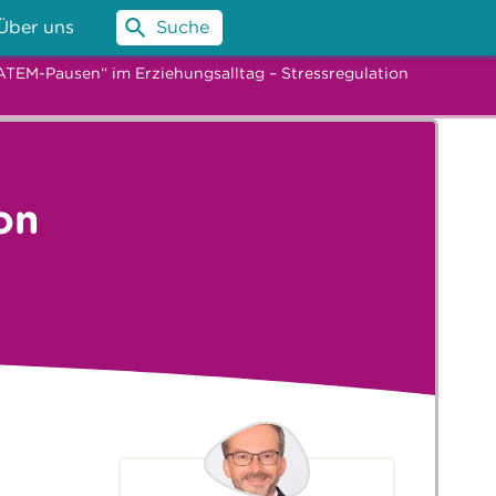
Über uns
Suche
ATEM-Pausen“ im Erziehungsalltag – Stressregulation
on