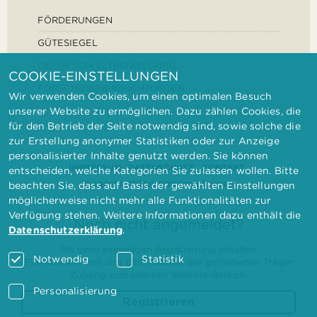
FÖRDERUNGEN
GÜTESIEGEL
DEFINITION ELTERNBILDUNG
COOKIE-EINSTELLUNGEN
FORSCHUNGSEINRICHTUNGEN
Wir verwenden Cookies, um einen optimalen Besuch
unserer Website zu ermöglichen. Dazu zählen Cookies, die
für den Betrieb der Seite notwendig sind, sowie solche die
zur Erstellung anonymer Statistiken oder zur Anzeige
personalisierter Inhalte genutzt werden. Sie können
IMPRESSUM
DATENSCHUTZ
KONTAKT
entscheiden, welche Kategorien Sie zulassen wollen. Bitte
BARRIEREFREIHEITSERKLÄRUNG
beachten Sie, dass auf Basis der gewählten Einstellungen
möglicherweise nicht mehr alle Funktionalitäten zur
Verfügung stehen. Weitere Informationen dazu enthält die
Noch nicht angemeldet?
Datenschutzerklärung
.
Mit einer einmaligen Registrierung erhalten
Notwendig
Statistik
Elternbilderinnen und Elternbildner der geförderten Träger
Zugang zum internen Website-Bereich.
Personalisierung
Registrieren