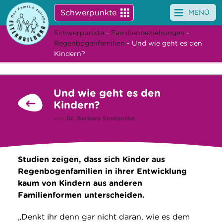
Schwerpunkte
MENÜ
Schwerpunkte
-
Familienbeziehungen
-
Angebote
Regenbogenfamilien
- Und wie geht es den
Kindern?
Veranstaltungen
News
Und wie geht es den
Kindern?
Service
von
Dr.
Barbara Smetschka
Über uns
Suche
Studien zeigen, dass sich Kinder aus
Regenbogenfamilien in ihrer Entwicklung
kaum von Kindern aus anderen
Familienformen unterscheiden.
„Denkt ihr denn gar nicht daran, wie es dem