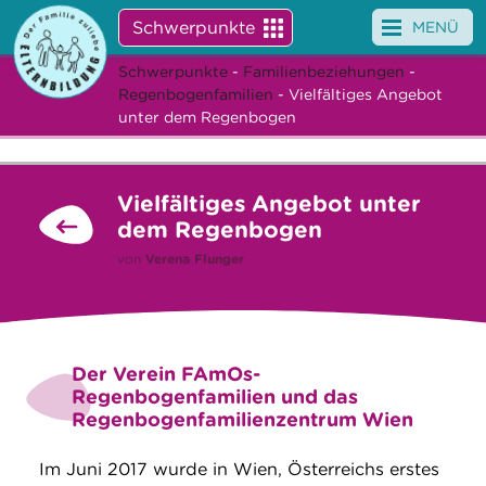
Schwerpunkte
MENÜ
Schwerpunkte
-
Familienbeziehungen
-
Angebote
Regenbogenfamilien
- Vielfältiges Angebot
unter dem Regenbogen
Veranstaltungen
News
Vielfältiges Angebot unter
dem Regenbogen
Service
von
Verena Flunger
Über uns
Suche
Der Verein FAmOs-
Regenbogenfamilien und das
Regenbogenfamilienzentrum Wien
Im Juni 2017 wurde in Wien, Österreichs erstes