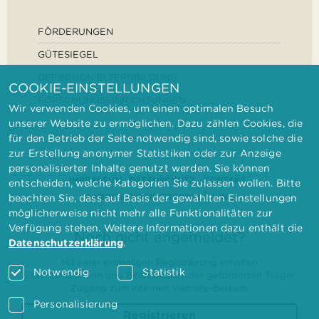
FÖRDERUNGEN
GÜTESIEGEL
DEFINITION ELTERNBILDUNG
COOKIE-EINSTELLUNGEN
FORSCHUNGSEINRICHTUNGEN
Wir verwenden Cookies, um einen optimalen Besuch
unserer Website zu ermöglichen. Dazu zählen Cookies, die
für den Betrieb der Seite notwendig sind, sowie solche die
zur Erstellung anonymer Statistiken oder zur Anzeige
personalisierter Inhalte genutzt werden. Sie können
IMPRESSUM
DATENSCHUTZ
KONTAKT
entscheiden, welche Kategorien Sie zulassen wollen. Bitte
BARRIEREFREIHEITSERKLÄRUNG
beachten Sie, dass auf Basis der gewählten Einstellungen
möglicherweise nicht mehr alle Funktionalitäten zur
Verfügung stehen. Weitere Informationen dazu enthält die
Noch nicht angemeldet?
Datenschutzerklärung
.
Mit einer einmaligen Registrierung erhalten
Notwendig
Statistik
Elternbilderinnen und Elternbildner der geförderten Träger
Zugang zum internen Website-Bereich.
Personalisierung
Registrieren