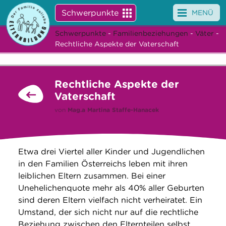
Schwerpunkte
MENÜ
Schwerpunkte
-
Familienbeziehungen
-
Väter
-
Angebote
Rechtliche Aspekte der Vaterschaft
Veranstaltungen
Rechtliche Aspekte der
News
Vaterschaft
Service
von
Mag.a
Martina Staffe-Hanacek
Über uns
Etwa drei Viertel aller Kinder und Jugendlichen
Suche
in den Familien Österreichs leben mit ihren
leiblichen Eltern zusammen. Bei einer
Unehelichenquote mehr als 40% aller Geburten
sind deren Eltern vielfach nicht verheiratet. Ein
Umstand, der sich nicht nur auf die rechtliche
Beziehung zwischen den Elternteilen selbst