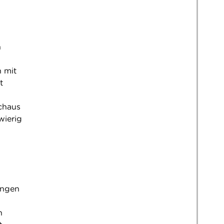
n
n mit
t
chaus
wierig
ungen
n