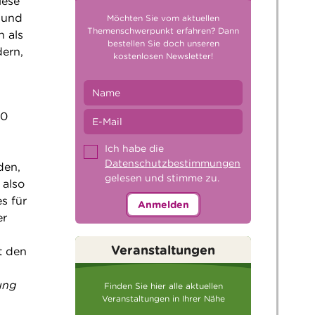
iese
n und
Möchten Sie vom aktuellen
Themenschwerpunkt erfahren? Dann
n als
bestellen Sie doch unseren
dern,
kostenlosen Newsletter!
00
Ich habe die
Datenschutzbestimmungen
den,
gelesen und stimme zu.
 also
s für
Anmelden
er
Veranstaltungen
t den
ung
Finden Sie hier alle aktuellen
Veranstaltungen in Ihrer Nähe