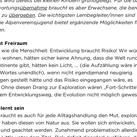
 wird bereits bei kleinen Kindern grundgelegt. Für die d
wortungs
übernahme
braucht es aber Erwachsene, die bere
g zu
übergeben
. Die wichtigsten Lernbegleiter/innen sind
 Die Alpenvereinsjugend bietet ergänzende Möglichkeiten f
en.
ht Freiraum
t wie die Menschheit: Entwicklung braucht Risiko! Wir w
 wohnen, hätten sicher keine Ahnung, dass die Welt rund 
tinente gibt, hätten kein Licht, … (die Aufzählung wäre 
Wortes unendlich), wenn nicht irgendjemand neugierig
en gestellt hätte und das Risiko eingegangen wäre, es
Ohne diesen Drang zur Exploration wären „Fort-Schritte
nem Entwicklungsweg, die Evolution nicht möglich gewes
lernt sein
raucht es auch für jede Alltagshandlung den Mut, explor
 haben diesen von Natur aus. Sie wollen sich entwickeln,
t und geachtet werden. Zunehmend problematisch allerdi