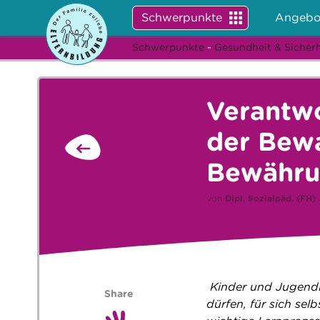
Schwerpunkte
Angebo
Schwerpunkte
-
Gesundheit & Sicherh
Verantw
der Bew
Bewähru
von
Dipl. Sozialpäd. (FH)
Kinder und Jugendl
Share
dürfen, für sich sel