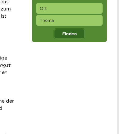
 aus
n zum
ist
Finden
ige
Angst
 er
ne der
d