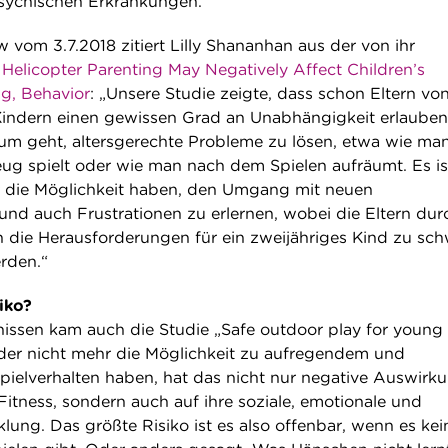
sychischen Erkrankungen.
 vom 3.7.2018 zitiert Lilly Shananhan aus der von ihr
e
Helicopter Parenting May Negatively Affect Children’s
g, Behavior
: „Unsere Studie zeigte, dass schon Eltern vo
Kindern einen gewissen Grad an Unabhängigkeit erlauben
rum geht, altersgerechte Probleme zu lösen, etwa wie ma
ug spielt oder wie man nach dem Spielen aufräumt. Es is
r die Möglichkeit haben, den Umgang mit neuen
nd auch Frustrationen zu erlernen, wobei die Eltern dur
 die Herausforderungen für ein zweijähriges Kind zu sch
rden.“
iko?
issen kam auch die Studie „Safe outdoor play for young
der nicht mehr die Möglichkeit zu aufregendem und
pielverhalten haben, hat das nicht nur negative Auswirk
 Fitness, sondern auch auf ihre soziale, emotionale und
cklung. Das größte Risiko ist es also offenbar, wenn es kei