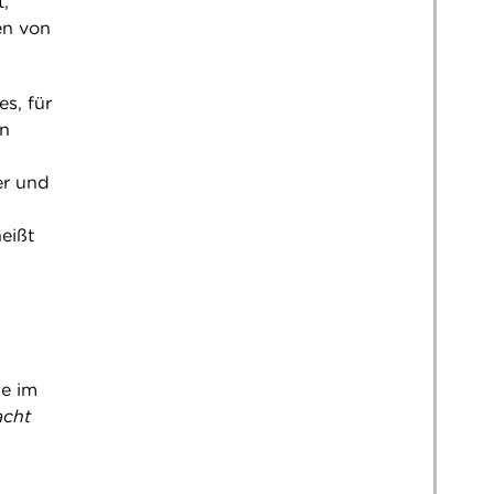
,
en von
s, für
in
er und
eißt
ie im
acht