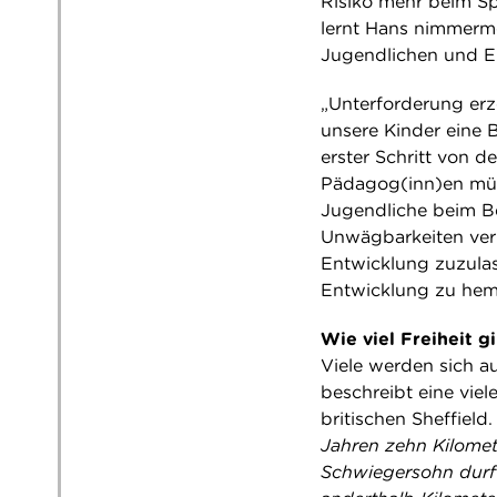
Risiko mehr beim Sp
lernt Hans nimmerme
Jugendlichen und E
„Unterforderung erz
unsere Kinder eine B
erster Schritt von 
Pädagog(inn)en müs
Jugendliche beim Be
Unwägbarkeiten ver
Entwicklung zuzulas
Entwicklung zu he
Wie viel Freiheit g
Viele werden sich a
beschreibt eine vie
britischen Sheffield.
Jahren zehn Kilomete
Schwiegersohn durft