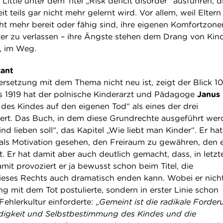
Little unter dem Titel „Risk deficit disorder“ ausführen, d
t teils gar nicht mehr gelernt wird. Vor allem, weil Elter
t mehr bereit oder fähig sind, ihre eigenen Komfortzone
er zu verlassen – ihre Ängste stehen dem Drang von Kin
, im Weg.
kant
rsetzung mit dem Thema nicht neu ist, zeigt der Blick 1
ts 1919 hat der polnische Kinderarzt und Pädagoge
Janus
des Kindes auf den eigenen Tod“ als eines der drei
ert. Das Buch, in dem diese Grundrechte ausgeführt wer
nd lieben soll“, das Kapitel „Wie liebt man Kinder“. Er hat
als Motivation gesehen, den Freiraum zu gewähren, den e
 Er hat damit aber auch deutlich gemacht, dass, in letzt
it provoziert er ja bewusst schon beim Titel, die
eses Rechts auch dramatisch enden kann. Wobei er nich
g mit dem Tot postulierte, sondern in erster Linie schon
ehlerkultur einforderte: „
Gemeint ist die radikale Forder
ndigkeit und Selbstbestimmung des Kindes und die