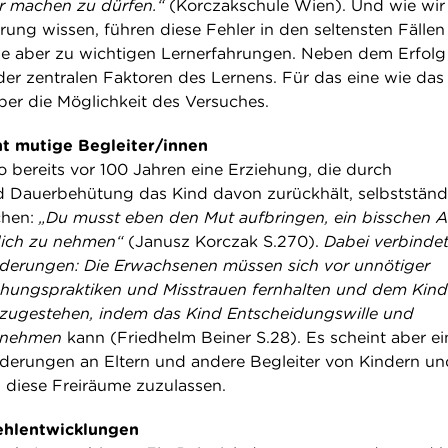
r machen zu dürfen.“
(Korczakschule Wien). Und wie wir
rung wissen, führen diese Fehler in den seltensten Fälle
älle aber zu wichtigen Lernerfahrungen. Neben dem Erfolg 
der zentralen Faktoren des Lernens. Für das eine wie das
ber die Möglichkeit des Versuches.
t mutige Begleiter/innen
lso bereits vor 100 Jahren eine Erziehung, die durch
 Dauerbehütung das Kind davon zurückhält, selbstständ
chen:
„Du musst eben den Mut aufbringen, ein bisschen 
dich zu nehmen“
(Janusz Korczak S.270).
Dabei verbindet
rderungen: Die Erwachsenen müssen sich vor unnötiger
ungspraktiken und Misstrauen fernhalten und dem Kind
 zugestehen, indem das Kind Entscheidungswille und
ernehmen
kann (Friedhelm Beiner S.28). Es scheint aber ei
derungen an Eltern und andere Begleiter von Kindern un
, diese Freiräume zuzulassen.
ehlentwicklungen