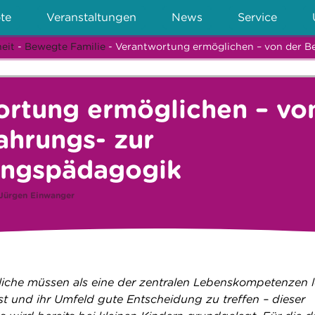
te
Veranstaltungen
News
Service
eit
-
Bewegte Familie
- Verantwortung ermöglichen – von der 
ortung ermöglichen – vo
ahrungs- zur
ngspädagogik
Jürgen Einwanger
iche müssen als eine der zentralen Lebenskompetenzen 
bst und ihr Umfeld gute Entscheidung zu treffen – dieser