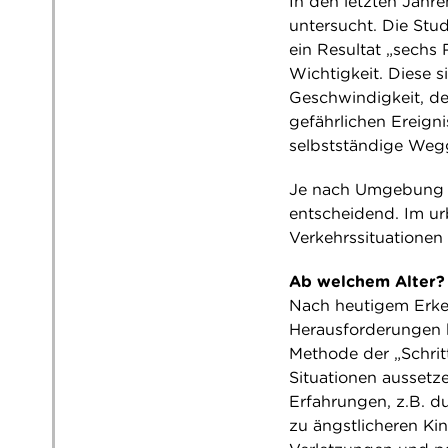
In den letzten Jahre
untersucht. Die Stu
ein Resultat „sechs R
Wichtigkeit. Diese 
Geschwindigkeit, d
gefährlichen Ereign
selbstständige Weg
Je nach Umgebung 
entscheidend. Im ur
Verkehrssituationen
Ab welchem Alter?
Nach heutigem Erken
Herausforderungen h
Methode der „Schrit
Situationen aussetz
Erfahrungen, z.B. du
zu ängstlicheren Ki