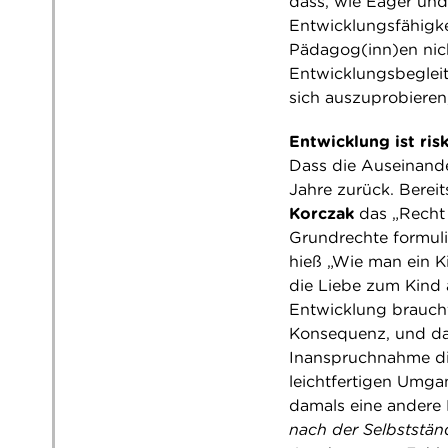
dass, wie Eager und 
Entwicklungsfähigkei
Pädagog(inn)en nich
Entwicklungsbegleit
sich auszuprobieren
Entwicklung ist ris
Dass die Auseinande
Jahre zurück. Berei
Korczak
das „Recht 
Grundrechte formuli
hieß „Wie man ein Ki
die Liebe zum Kind 
Entwicklung braucht.
Konsequenz, und dam
Inanspruchnahme di
leichtfertigen Umgan
damals eine andere F
nach der Selbststä