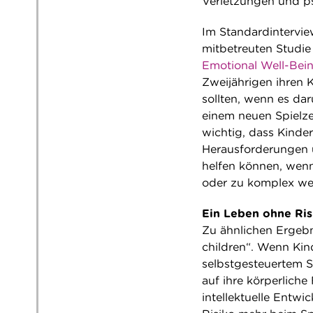
Verletzungen und p
Im Standardinterview
mitbetreuten Studi
Emotional Well-Bein
Zweijährigen ihren 
sollten, wenn es da
einem neuen Spielze
wichtig, dass Kinde
Herausforderungen u
helfen können, wenn
oder zu komplex we
Ein Leben ohne Ris
Zu ähnlichen Ergebn
children“. Wenn Kin
selbstgesteuertem S
auf ihre körperliche
intellektuelle Entwi