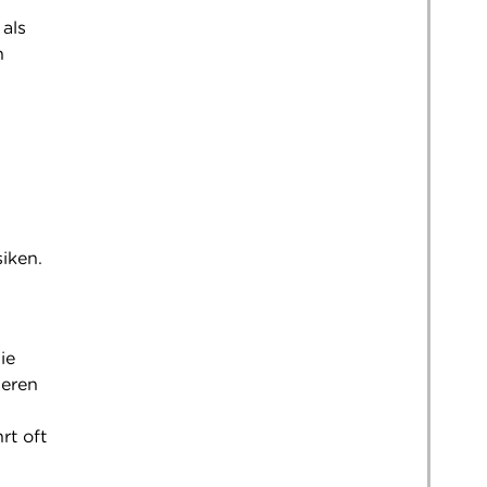
als
n
iken.
ie
heren
rt oft