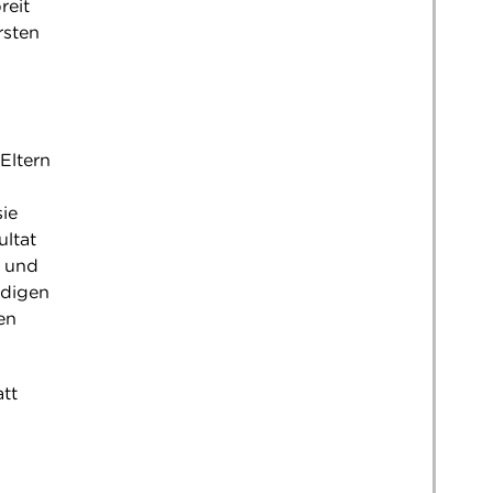
reit
rsten
Eltern
sie
ultat
n und
ndigen
en
tt