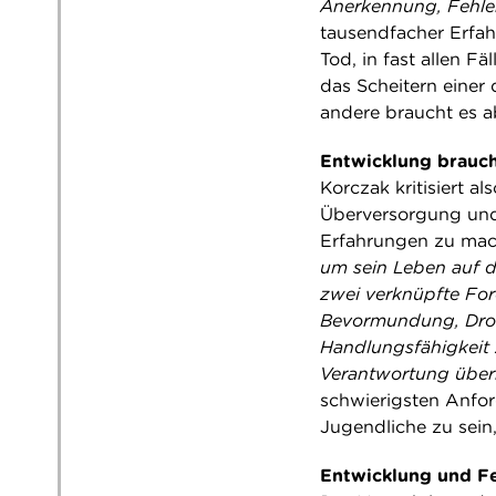
Anerkennung, Fehle
tausendfacher Erfah
Tod, in fast allen F
das Scheitern einer 
andere braucht es a
Entwicklung brauch
Korczak kritisiert a
Überversorgung und
Erfahrungen zu ma
um sein Leben auf 
zwei verknüpfte Fo
Bevormundung, Droh
Handlungsfähigkeit
Verantwortung üb
schwierigsten Anfor
Jugendliche zu sein
Entwicklung und F