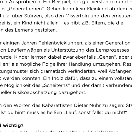
rch Ausprobieren. Ein Beispiel, das gut verstanden und b
t das „Gehen-Lernen“. Gehen kann kein Kleinkind ab dem e
 u.a. über Stürzen, also den Misserfolg und den erneuten
i ist ein Kind nicht allein – es gibt z.B. Eltern, die die
des Lernens gestalten.
r einigen Jahren Fehlentwicklungen, als einer Generation 
von Lauflernwägen als Unterstützung des Lernprozesses
urde. Kinder lernten dabei zwar ebenfalls „Gehen“, aber 
Fallen“ als mögliche Folge ihrer Handlung umzugehen. Res
tzungsmuster sich dramatisch veränderten, weil Abfange
t werden konnten. Ein Indiz dafür, dass zu einem vollstä
e Möglichkeit des „Scheiterns“ und der damit verbunden
ueller Risikoabschätzung dazugehört.
h den Worten des Kabarettisten Dieter Nuhr zu sagen: Sta
llst du hin!“ muss es heißen „Lauf, sonst fällst du nicht!“
d wichtig?