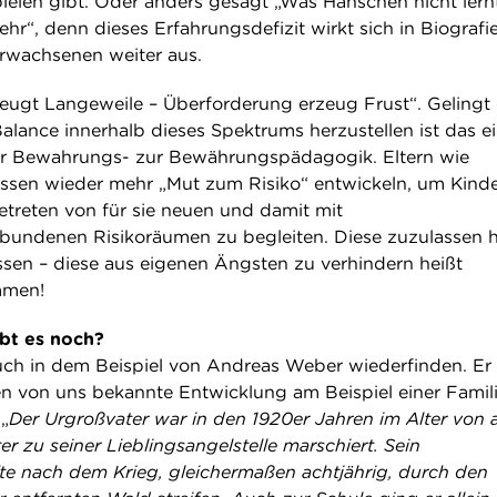
ielen gibt. Oder anders gesagt „Was Hänschen nicht lernt
hr“, denn dieses Erfahrungsdefizit wirkt sich in Biografi
rwachsenen weiter aus.
eugt Langeweile – Überforderung erzeug Frust“. Gelingt e
alance innerhalb dieses Spektrums herzustellen ist das e
der Bewahrungs- zur Bewährungspädagogik. Eltern wie
sen wieder mehr „Mut zum Risiko“ entwickeln, um Kind
treten von für sie neuen und damit mit
bundenen Risikoräumen zu begleiten. Diese zuzulassen h
sen – diese aus eigenen Ängsten zu verhindern heißt
mmen!
ibt es noch?
uch in dem Beispiel von Andreas Weber wiederfinden. Er
len von uns bekannte Entwicklung am Beispiel einer Famil
 „
Der Urgroßvater war in den 1920er Jahren im Alter von 
r zu seiner Lieblingsangelstelle marschiert. Sein
e nach dem Krieg, gleichermaßen achtjährig, durch den