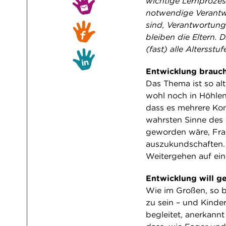
wichtige Lernprozess
notwendige Verant
sind, Verantwortun
bleiben die Eltern.
(fast) alle Altersstuf
Entwicklung brauc
Das Thema ist so al
wohl noch in Höhlen
dass es mehrere Kon
wahrsten Sinne des 
geworden wäre, Frag
auszukundschaften. 
Weitergehen auf ei
Entwicklung will ge
Wie im Großen, so b
zu sein – und Kinder
begleitet, anerkann