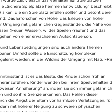
n wurde z.B. vielfach das Verhalten auf Spielplätzen
die „Sichere Spielplätze hemmen Entwicklung“ beschreibt 
isiken, die ein Spielplatz erfüllen sollte“ und betont dere
sind: Das Erforschen von Höhe, das Erleben von hoher
er Umgang mit gefährlichen Gegenständen, die Nähe von
issen (Feuer, Wasser), wildes Spielen (raufen) und das
gehen von einer erwachsenen Aufsichtsperson.
und Lebensbedingungen sind auch andere Themen
banen Umfeld sollte die Einschätzung komplexer
 gelernt werden, in der Wildnis der Umgang mit Natur-Ris
ntnisstand ist es das Beste, die Kinder schon früh an
eranzuführen. Kinder wenden bei ihrem Spielverhalten d
tweisen Annäherung“ an, indem sie sich immer gefährlic
en und so ihre Grenze erkennen. Das Fehlen dieser
rch die Angst der Eltern vor harmlosen Verletzungen, füh
ndern mit höherer Neigung zu schweren physischen