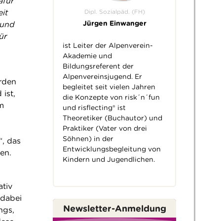
afür
Dipl. Sozialpäd. (FH)
it
Jürgen Einwanger
 und
ür
ist Leiter der Alpenverein-
Akademie und
Bildungsreferent der
Alpenvereinsjugend. Er
ürden
begleitet seit vielen Jahren
ist,
die Konzepte von risk´n´fun
im
und risflecting® ist
Theoretiker (Buchautor) und
Praktiker (Vater von drei
Söhnen) in der
“, das
Entwicklungsbegleitung von
en.
Kindern und Jugendlichen.
ativ
 dabei
Newsletter-Anmeldung
ngs,