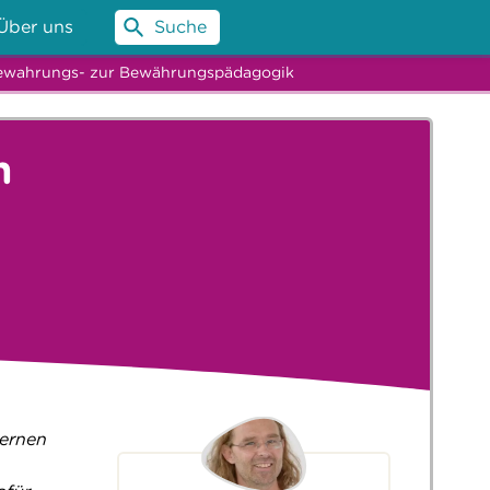
Über uns
Suche
Bewahrungs- zur Bewährungspädagogik
n
lernen