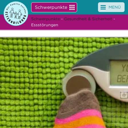
Schwerpunkte
MENÜ
Schwerpunkte
-
Gesundheit & Sicherheit
-
Angebote
Essstörungen
Veranstaltungen
News
Service
Über uns
Suche