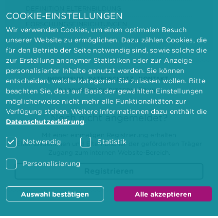
DEFINITION ELTERNBILDUNG
COOKIE-EINSTELLUNGEN
FORSCHUNGSEINRICHTUNGEN
Wir verwenden Cookies, um einen optimalen Besuch
unserer Website zu ermöglichen. Dazu zählen Cookies, die
für den Betrieb der Seite notwendig sind, sowie solche die
zur Erstellung anonymer Statistiken oder zur Anzeige
personalisierter Inhalte genutzt werden. Sie können
IMPRESSUM
DATENSCHUTZ
KONTAKT
entscheiden, welche Kategorien Sie zulassen wollen. Bitte
BARRIEREFREIHEITSERKLÄRUNG
beachten Sie, dass auf Basis der gewählten Einstellungen
möglicherweise nicht mehr alle Funktionalitäten zur
Verfügung stehen. Weitere Informationen dazu enthält die
Noch nicht angemeldet?
Datenschutzerklärung
.
Mit einer einmaligen Registrierung erhalten
Notwendig
Statistik
Elternbilderinnen und Elternbildner der geförderten Träger
Zugang zum internen Website-Bereich.
Personalisierung
Registrieren
Auswahl bestätigen
Alle akzeptieren