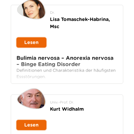
Dr.
Lisa Tomaschek-Habrina,
Msc
Lesen
Bulimia nervosa – Anorexia nervosa
– Binge Eating Disorder
Definitionen und Charakteristika der häufigsten
Essstörungen.
Univ.-Prof. Dr.
Kurt Widhalm
Lesen