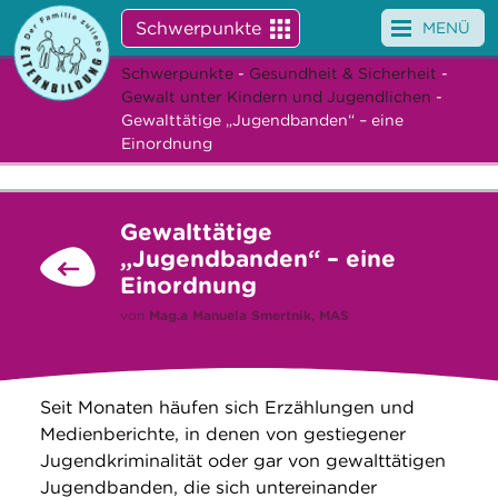
Schwerpunkte
MENÜ
Schwerpunkte
-
Gesundheit & Sicherheit
-
Angebote
Gewalt unter Kindern und Jugendlichen
-
Gewalttätige „Jugendbanden“ – eine
Veranstaltungen
Einordnung
News
Gewalttätige
Service
„Jugendbanden“ – eine
Einordnung
Über uns
von
Mag.a
Manuela Smertnik, MAS
Suche
Seit Monaten häufen sich Erzählungen und
Medienberichte, in denen von gestiegener
Jugendkriminalität oder gar von gewalttätigen
Jugendbanden, die sich untereinander