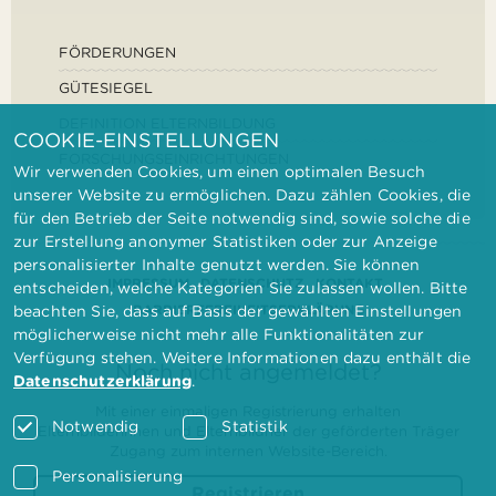
FÖRDERUNGEN
GÜTESIEGEL
DEFINITION ELTERNBILDUNG
COOKIE-EINSTELLUNGEN
FORSCHUNGSEINRICHTUNGEN
Wir verwenden Cookies, um einen optimalen Besuch
unserer Website zu ermöglichen. Dazu zählen Cookies, die
für den Betrieb der Seite notwendig sind, sowie solche die
zur Erstellung anonymer Statistiken oder zur Anzeige
personalisierter Inhalte genutzt werden. Sie können
IMPRESSUM
DATENSCHUTZ
KONTAKT
entscheiden, welche Kategorien Sie zulassen wollen. Bitte
BARRIEREFREIHEITSERKLÄRUNG
beachten Sie, dass auf Basis der gewählten Einstellungen
möglicherweise nicht mehr alle Funktionalitäten zur
Verfügung stehen. Weitere Informationen dazu enthält die
Noch nicht angemeldet?
Datenschutzerklärung
.
Mit einer einmaligen Registrierung erhalten
Notwendig
Statistik
Elternbilderinnen und Elternbildner der geförderten Träger
Zugang zum internen Website-Bereich.
Personalisierung
Registrieren