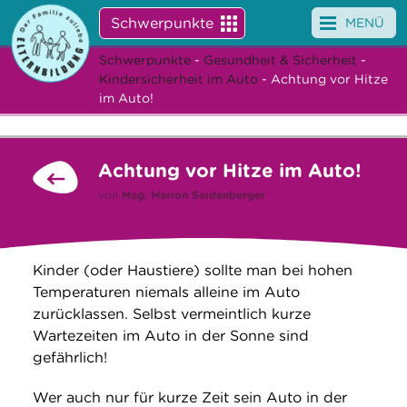
Schwerpunkte
MENÜ
Schwerpunkte
-
Gesundheit & Sicherheit
-
Angebote
Kindersicherheit im Auto
- Achtung vor Hitze
im Auto!
Veranstaltungen
News
Achtung vor Hitze im Auto!
von
Mag.
Marion Seidenberger
Service
Über uns
Kinder (oder Haustiere) sollte man bei hohen
Suche
Temperaturen niemals alleine im Auto
zurücklassen. Selbst vermeintlich kurze
Wartezeiten im Auto in der Sonne sind
gefährlich!
Wer auch nur für kurze Zeit sein Auto in der