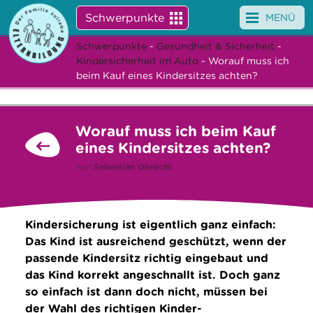
Schwerpunkte
MENÜ
Schwerpunkte
-
Gesundheit & Sicherheit
-
Angebote
Kindersicherheit im Auto
- Worauf muss ich
beim Kauf eines Kindersitzes achten?
Veranstaltungen
News
Worauf muss ich beim Kauf
eines Kindersitzes achten?
Service
von
Sebastian Obrecht
Über uns
Suche
Kindersicherung ist eigentlich ganz einfach:
Das Kind ist ausreichend geschützt, wenn der
passende Kindersitz richtig eingebaut und
das Kind korrekt angeschnallt ist. Doch ganz
so einfach ist dann doch nicht, müssen bei
der Wahl des richtigen Kinder-