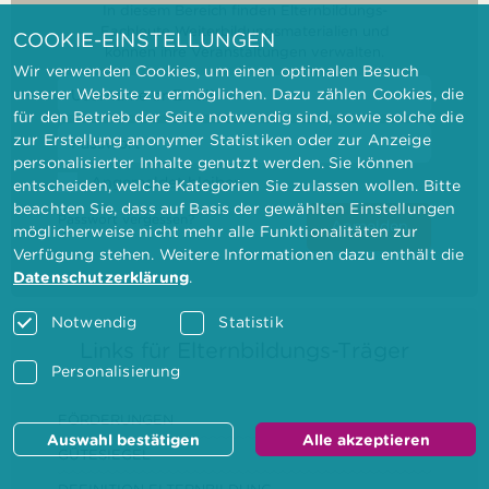
In diesem Bereich finden Elternbildungs-
Fachleute Weiterbildungsmaterialien und
COOKIE-EINSTELLUNGEN
können ihre Veranstaltungen verwalten.
Wir verwenden Cookies, um einen optimalen Besuch
unserer Website zu ermöglichen. Dazu zählen Cookies, die
für den Betrieb der Seite notwendig sind, sowie solche die
zur Erstellung anonymer Statistiken oder zur Anzeige
personalisierter Inhalte genutzt werden. Sie können
Angemeldet bleiben
entscheiden, welche Kategorien Sie zulassen wollen. Bitte
beachten Sie, dass auf Basis der gewählten Einstellungen
Passwort vergessen?
Anmelden
möglicherweise nicht mehr alle Funktionalitäten zur
Verfügung stehen. Weitere Informationen dazu enthält die
Datenschutzerklärung
.
Notwendig
Statistik
Links für Elternbildungs-Träger
Personalisierung
FÖRDERUNGEN
Auswahl bestätigen
Alle akzeptieren
GÜTESIEGEL