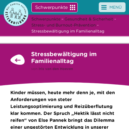
Schwerpunkte
MENÜ
Schwerpunkte
-
Gesundheit & Sicherheit
-
Angebote
Stress- und Burnout-Prävention
-
Stressbewältigung im Familienalltag
Veranstaltungen
News
Stressbewältigung im
Familienalltag
Service
von
Iris van den Hoeven
Über uns
Suche
Kinder müssen, heute mehr denn je, mit den
Anforderungen von steter
Leistungsoptimierung und Reizüberflutung
klar kommen. Der Spruch „Hektik lässt nicht
reifen“ von Else Pannek bringt das Dilemma
einer ungestörten Entwicklung in unserer