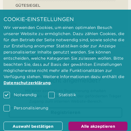
GÜTESIEGEL
DEFINITION ELTERNBILDUNG
COOKIE-EINSTELLUNGEN
FORSCHUNGSEINRICHTUNGEN
Wir verwenden Cookies, um einen optimalen Besuch
unserer Website zu ermöglichen. Dazu zählen Cookies, die
für den Betrieb der Seite notwendig sind, sowie solche die
zur Erstellung anonymer Statistiken oder zur Anzeige
personalisierter Inhalte genutzt werden. Sie können
IMPRESSUM
DATENSCHUTZ
KONTAKT
entscheiden, welche Kategorien Sie zulassen wollen. Bitte
BARRIEREFREIHEITSERKLÄRUNG
beachten Sie, dass auf Basis der gewählten Einstellungen
möglicherweise nicht mehr alle Funktionalitäten zur
Verfügung stehen. Weitere Informationen dazu enthält die
Noch nicht angemeldet?
Datenschutzerklärung
.
Mit einer einmaligen Registrierung erhalten
Notwendig
Statistik
Elternbilderinnen und Elternbildner der geförderten Träger
Zugang zum internen Website-Bereich.
Personalisierung
Registrieren
Auswahl bestätigen
Alle akzeptieren