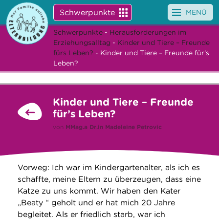
Schwerpunkte
MENÜ
Schwerpunkte
-
Herausforderungen im
Angebote
Erziehungsalltag
-
Kinder und Tiere – Freunde
fürs Leben?
- Kinder und Tiere – Freunde für’s
Veranstaltungen
Leben?
News
Kinder und Tiere – Freunde
Service
für’s Leben?
von
MMag.a Dr.in
Madeleine Petrovic
Über uns
Suche
Vorweg: Ich war im Kindergartenalter, als ich es
schaffte, meine Eltern zu überzeugen, dass eine
Katze zu uns kommt. Wir haben den Kater
„Beaty “ geholt und er hat mich 20 Jahre
begleitet. Als er friedlich starb, war ich