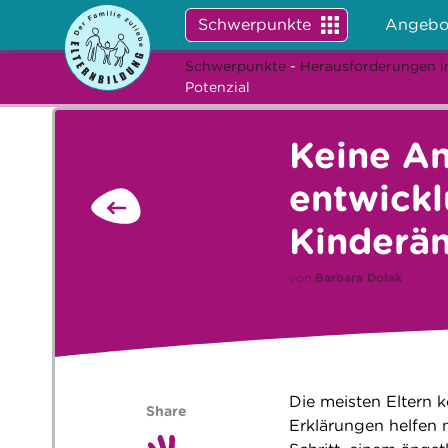
Schwerpunkte
Angebo
Schwerpunkte
-
Herausforderungen i
Potenzial
Keine An
entwick
Kinderän
von
Barbara Dolak
Die meisten Eltern k
Share
Erklärungen helfen n