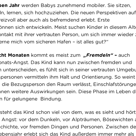
ben Jahr
werden Babys zunehmend mobiler. Sie sitzen,
n, lernen, sich hochzuziehen. Die neuen Perspektiven auf
eizvoll aber auch als befremdend erlebt. Erste
önnen sich entwickeln. Meist suchen Kinder in diesem Alt
ntakt mit ihrer vertrauten Person, um sich immer wieder 
ferne mich vom sicheren Hafen – ist alles gut?“
cht Monaten
kommt es meist zum
„Fremdeln“
–
auch
onats-Angst. Das Kind kann nun zwischen fremden und
 unterscheiden, es fühlt sich in seiner vertrauten Umge
spersonen vermitteln ihm Halt und Orientierung. So weint
n die Bezugsperson den Raum verlässt, Einschlafstörunge
nnen weitere Auswirkungen sein. Diese Phase im Leben d
en für gelungene Bindung.
steht das Kind schon viel von dem, was es sieht und hör
 Angst: vor dem Dunkeln, vor Alpträumen, Bösewichten 
chichte, vor fremden Dingen und Personen. Zwischen d
Lebensjahr erlebt sich das Kind außerdem immer mehr als