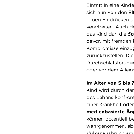
Eintritt in eine Kin
sich nun von den Elt
neuen Eindrücken un
verarbeiten. Auch d
das Kind dar: die
So
davor, mit fremden 
Kompromisse einzug
zurückzustellen. Di
Durchschlafstörunge
oder vor dem Alleins
Im Alter von 5 bis 
Kind wird durch den
des Lebens konfront
einer Krankheit ode
medienbasierte Än
können potentiell b
wahrgenommen, aber 
Vulkanausbruch am 