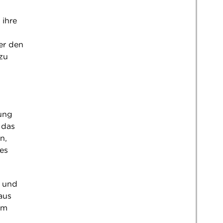
 ihre
er den
zu
bung
 das
n,
es
t und
aus
em