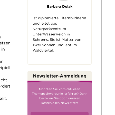
Barbara Dolak
ist diplomierte Elternbildnerin
und leitet das
Naturparkzentrum
UnterWasserReich in
s
Schrems. Sie ist Mutter von
etzen
zwei Söhnen und lebt im
 in
Waldviertel.
en.
piell
Newsletter-Anmeldung
icht
rdert
Möchten Sie vom aktuellen
Themenschwerpunkt erfahren? Dann
eit.
bestellen Sie doch unseren
kostenlosen Newsletter!