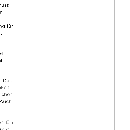
muss
en
ng für
t
nd
it
n. Das
keit
eichen
. Auch
n. Ein
acht