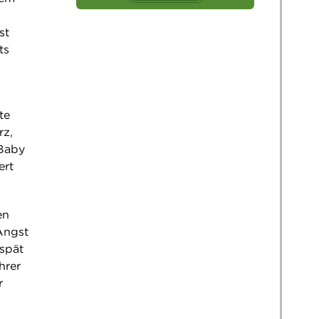
st
ts
te
rz,
 Baby
ert
en
Angst
 spät
hrer
r