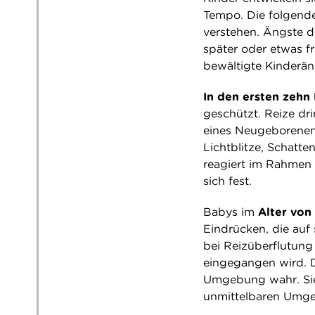
Tempo. Die folgende
verstehen. Ängste d
später oder etwas f
bewältigte Kinderän
In den ersten zeh
geschützt. Reize dr
eines Neugeborenen 
Lichtblitze, Schatte
reagiert im Rahmen 
sich fest.
Babys im
Alter von
Eindrücken, die auf
bei Reizüberflutung
eingegangen wird. D
Umgebung wahr. Sie 
unmittelbaren Umg