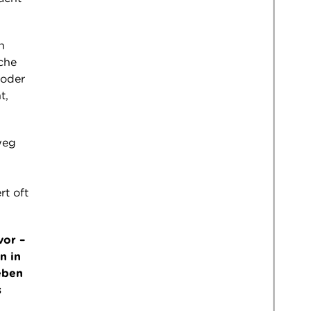
n
sche
 oder
t,
weg
t oft
vor –
n in
eben
s