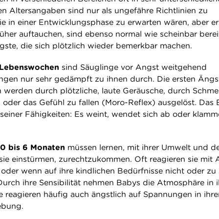
n Altersangaben sind nur als ungefähre Richtlinien zu
ie in einer Entwicklungsphase zu erwarten wären, aber er
rüher auftauchen, sind ebenso normal wie scheinbar berei
gste, die sich plötzlich wieder bemerkbar machen.
n Lebenswochen
sind Säuglinge vor Angst weitgehend
ingen nur sehr gedämpft zu ihnen durch. Die ersten Ängs
werden durch plötzliche, laute Geräusche, durch Schme
n oder das Gefühl zu fallen (Moro-Reflex) ausgelöst. Das
seiner Fähigkeiten: Es weint, wendet sich ab oder klamm
 0 bis 6 Monaten
müssen lernen, mit ihrer Umwelt und d
 sie einstürmen, zurechtzukommen. Oft reagieren sie mit 
 oder wenn auf ihre kindlichen Bedürfnisse nicht oder zu
urch ihre Sensibilität nehmen Babys die Atmosphäre in i
reagieren häufig auch ängstlich auf Spannungen in ihre
ebung.