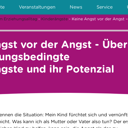
te
Veranstaltungen
News
Service
m Erziehungsalltag
-
Kinderängste
- Keine Angst vor der Angst 
gst vor der Angst - Über
lungsbedingte
gste und ihr Potenzial
ennen die Situation: Mein Kind fürchtet sich und vernünft
icht. Was kann ich als Mutter oder Vater also tun? Der er