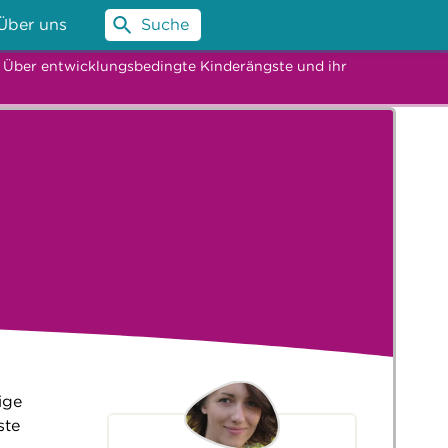
Über uns
Suche
– Über entwicklungsbedingte Kinderängste und ihr
ige
ste