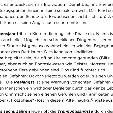
t, es entdeckt sich als Individuum. Damit beginnt eine er
ezugsperson hinein in seine soziale Umwelt. Das Kind su
ationen den Schutz des Erwachsenen, zieht sich zurück 
 Oft kann es seine Angst auch schon mitteilen.
bensjahr
tritt ein Kind in die magische Phase ein. Nichts is
n auch alles Mögliche an schrecklichen Dingen passieren.
ner Stunde ist genauso wahrscheinlich wie eine Begegnu
unter dem Bett lauert. Dies kann von kindlichen
ten
begleitet sein, die oft an Urelemente gebunden (Blitz,
er) aber auch an Fantasiewesen wie Geister, Monster, He
torbene Tiere gebunden sind. Das Kind fürchtet sich
alen Gefahren: Davor verletzt zu werden oder in einen Unf
el. Die
Realangst
ist eine Warnung vor echten Gefahren 
 den Menschen ein wichtiger Begleiter durch das ganze Le
on Ohnmacht seinen eigenen Gefühlen und Fähigkeiten 
r („Trotzphase“) löst in diesem Alter häufig Ängste aus
is sechs Jahren
leben oft die
Trennungsängste
durch de