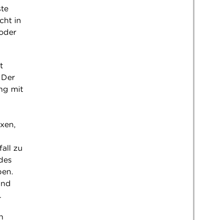
ste
cht in
oder
t
 Der
ng mit
xen,
all zu
des
ben.
und
.
n