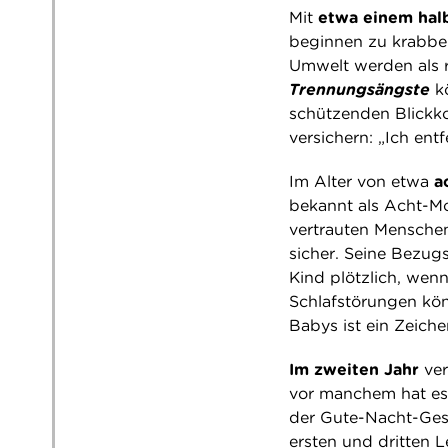
Mit
etwa einem hal
beginnen zu krabbel
Umwelt werden als r
Trennungsängste
k
schützenden Blickko
versichern: „Ich ent
Im Alter von etwa
a
bekannt als Acht-M
vertrauten Menschen
sicher. Seine Bezug
Kind plötzlich, wen
Schlafstörungen kö
Babys ist ein Zeich
Im zweiten Jahr
ver
vor manchem hat es
der Gute-Nacht-Ges
ersten und dritten 