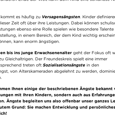
r
kommt es häufig zu
Versagensängsten
. Kinder definiere
dieser Zeit oft über ihre Leistungen. Dabei können schuli
istungen ebenso eine Rolle spielen wie besondere Talente
stellung, in einem Bereich, der dem Kind wichtig erschein
önnen, kann enorm ängstigen.
hren bis ins junge Erwachsenenalter
geht der Fokus oft 
u Gleichaltrigen. Der Freundeskreis spielt eine immer
ntsprechend treten oft
Sozialisationsängste
in den
gst, von Alterskameraden abgelehnt zu werden, dominier
.
men Ihnen einige der beschriebenen Ängste bekannt 
hrungen mit Ihren Kindern, sondern auch aus Erfahrunge
n. Ängste begleiten uns also offenbar unser ganzes L
gutem Grund: Sie machen Entwicklung und persönliche
ich!