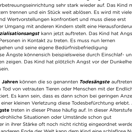
derbetreuungseinrichtung sehr stark wieder auf. Das Kind 
ern trennen und ein Stück weit ablösen. Es wird mit viel
d Wertvorstellungen konfrontiert und muss diese erst
er Umgang mit anderen Kindern stellt eine Herausforderu
zialisationsangst
kann jetzt auftreten. Das Kind hat Angs
Personen in Kontakt zu treten. Es muss nun lernen
ehen und seine eigene Bedürfnisbefriedigung
ese Ängste könnensich beispielsweise durch Einschlaf- u
n zeigen. Das Kind hat plötzlich Angst vor der Dunkelhe
ein.
7 Jahren
können die so genannten
Todesängste
auftrete
 Tod von vetrauten Tieren oder Menschen mit der Endlich
iert. Es kann sein, dass es dann schon bei geringen Anz
r einer kleinen Verletzung diese Todesbefürchtung erlebt
gste
treten in dieser Phase häufig auf. In dieser Alterstufe
edrohliche Situationen oder Umstände schon gut
in ihrer Stärke oft noch nicht richtig eingeordnet werde
anderen Ende der Welt kann dem Kind eine schlaflose N