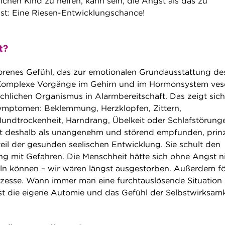
lichen Kind zu helfen, kann sein, die Angst als das zu
 ist: Eine Riesen-Entwicklungschance!
t?
orenes Gefühl, das zur emotionalen Grundausstattung de
Komplexe Vorgänge im Gehirn und im Hormonsystem ves
lichen Organismus in Alarmbereitschaft. Das zeigt sich
Symptomen: Beklemmung, Herzklopfen, Zittern,
ndtrockenheit, Harndrang, Übelkeit oder Schlafstörung
t deshalb als unangenehm und störend empfunden, prinzi
teil der gesunden seelischen Entwicklung. Sie schult den
 mit Gefahren. Die Menschheit hätte sich ohne Angst n
eln können – wir wären längst ausgestorben. Außerdem fö
zesse. Wann immer man eine furchtauslösende Situation
st die eigene Automie und das Gefühl der Selbstwirksamk