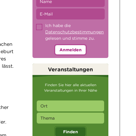
Ich habe die
Datenschutzbestimmungen
gelesen und stimme zu.
achen
Anmelden
Geburt
res
lässt.
Veranstaltungen
Finden Sie hier alle aktuellen
Veranstaltungen in Ihrer Nähe
cher
er.
Finden
hem