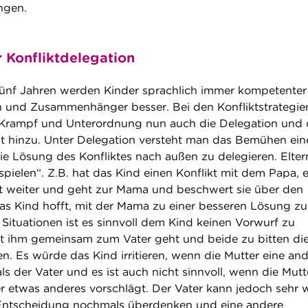
ngen.
r Konfliktdelegation
fünf Jahren werden Kinder sprachlich immer kompetente
n und Zusammenhänger besser. Bei den Konfliktstrategie
Krampf und Unterordnung nun auch die Delegation und 
t hinzu. Unter Delegation versteht man das Bemühen ein
die Lösung des Konfliktes nach außen zu delegieren. Elter
pielen“. Z.B. hat das Kind einen Konflikt mit dem Papa, 
t weiter und geht zur Mama und beschwert sie über den
s Kind hofft, mit der Mama zu einer besseren Lösung zu
Situationen ist es sinnvoll dem Kind keinen Vorwurf zu
t ihm gemeinsam zum Vater geht und beide zu bitten di
en. Es würde das Kind irritieren, wenn die Mutter eine an
als der Vater und es ist auch nicht sinnvoll, wenn die Mutt
 etwas anderes vorschlägt. Der Vater kann jedoch sehr 
e Entscheidung nochmals überdenken und eine andere