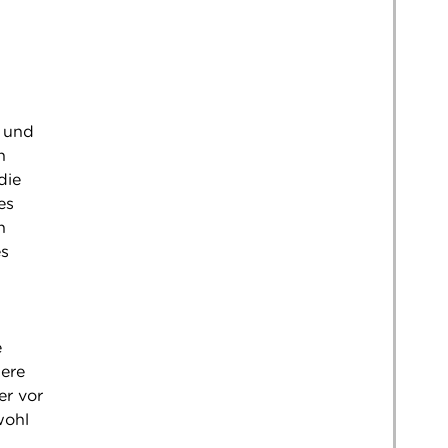
r und
n
die
es
n
es
e
dere
er vor
wohl