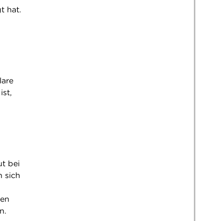
t hat.
lare
st,
t bei
n sich
sen
n.