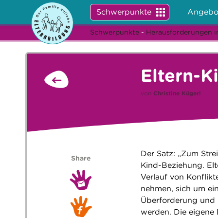
Schwerpunkte
Angebo
Schwerpunkte
-
Herausforderungen i
Eltern-K
von
Christine Kügerl
Der Satz: „Zum Strei
Share
Kind-Beziehung. Elt
Verlauf von Konflikt
nehmen, sich um ein
Überforderung und S
werden. Die eigene E