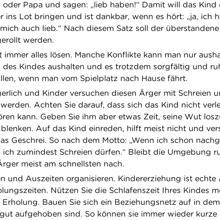
 oder Papa und sagen: „lieb haben!“ Damit will das Kind 
ins Lot bringen und ist dankbar, wenn es hört: „ja, ich 
 mich auch lieb.“ Nach diesem Satz soll der überstandene 
erollt werden.
ht immer alles lösen. Manche Konflikte kann man nur ausha
n des Kindes aushalten und es trotzdem sorgfältig und ru
llen, wenn man vom Spielplatz nach Hause fährt.
rgerlich und Kinder versuchen diesen Ärger mit Schreien 
werden. Achten Sie darauf, dass sich das Kind nicht verl
ören kann. Geben Sie ihm aber etwas Zeit, seine Wut los
blenken. Auf das Kind einreden, hilft meist nicht und vers
as Geschrei. So nach dem Motto: „Wenn ich schon nach
ich zumindest Schreien dürfen.“ Bleibt die Umgebung ru
rger meist am schnellsten nach.
en und Auszeiten organisieren. Kindererziehung ist echte 
lungszeiten. Nützen Sie die Schlafenszeit Ihres Kindes m
e Erholung. Bauen Sie sich ein Beziehungsnetz auf in dem
 gut aufgehoben sind. So können sie immer wieder kurze 