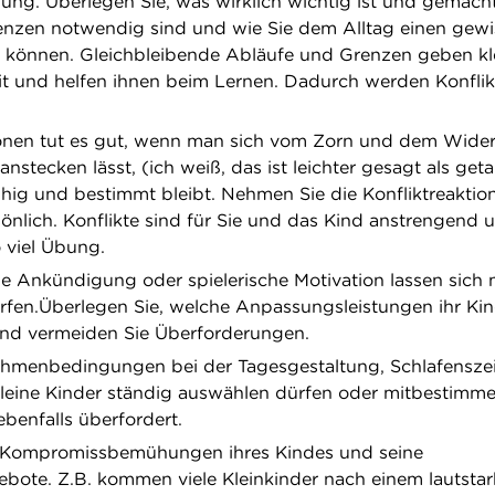
gung. Überlegen Sie, was wirklich wichtig ist und gemac
enzen notwendig sind und wie Sie dem Alltag einen gew
können. Gleichbleibende Abläufe und Grenzen geben kl
it und helfen ihnen beim Lernen. Dadurch werden Konflik
tionen tut es gut, wenn man sich vom Zorn und dem Wide
anstecken lässt, (ich weiß, das ist leichter gesagt als get
uhig und bestimmt bleibt. Nehmen Sie die Konfliktreaktio
önlich. Konflikte sind für Sie und das Kind anstrengend 
 viel Übung.
ge Ankündigung oder spielerische Motivation lassen sich
ärfen.Überlegen Sie, welche Anpassungsleistungen ihr Ki
und vermeiden Sie Überforderungen.
hmenbedingungen bei der Tagesgestaltung, Schlafenszei
leine Kinder ständig auswählen dürfen oder mitbestimm
ebenfalls überfordert.
e Kompromissbemühungen ihres Kindes und seine
ote. Z.B. kommen viele Kleinkinder nach einem lautsta