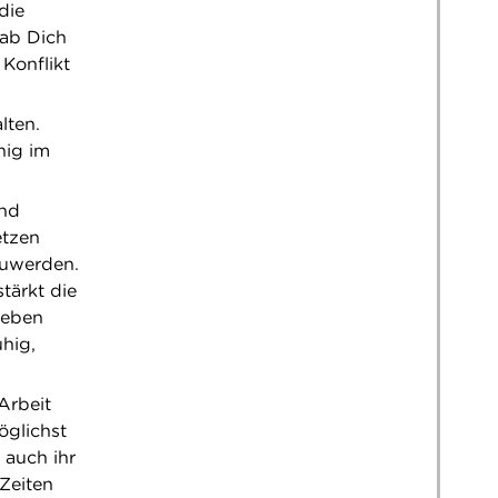
die
hab Dich
Konflikt
lten.
hig im
und
etzen
zuwerden.
tärkt die
geben
hig,
Arbeit
öglichst
 auch ihr
Zeiten