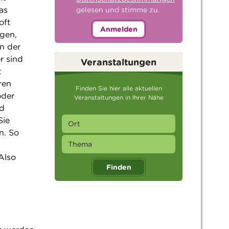
as
gelesen und stimme zu.
oft
Anmelden
ngen,
n der
r sind
Veranstaltungen
t
ren
Finden Sie hier alle aktuellen
oder
Veranstaltungen in Ihrer Nähe
nd
Sie
n. So
Also
Finden