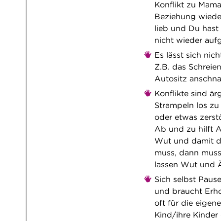
Konflikt zu Mama
Beziehung wieder 
lieb und Du hast
nicht wieder aufg
Es lässt sich nic
Z.B. das Schreie
Autositz anschna
Konflikte sind ä
Strampeln los zu 
oder etwas zerst
Ab und zu hilft A
Wut und damit d
muss, dann muss 
lassen Wut und Ä
Sich selbst Paus
und braucht Erho
oft für die eigen
Kind/ihre Kinder