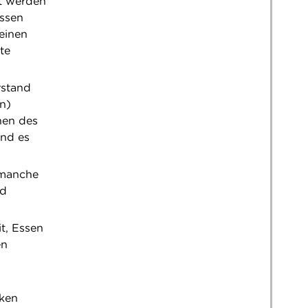
ht werden
issen
einen
te
rstand
an)
nen des
und es
 manche
nd
t, Essen
en
rken