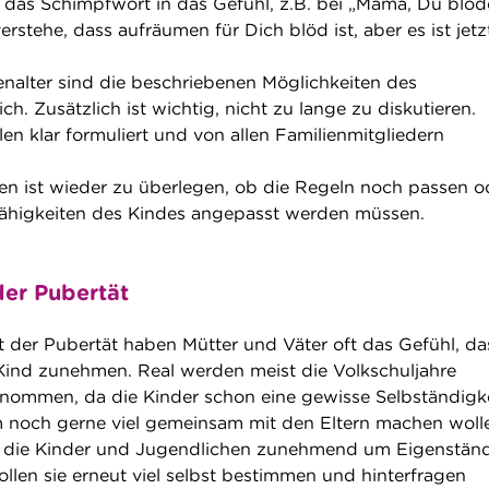
 das Schimpfwort in das Gefühl, z.B. bei „Mama, Du blöd
erstehe, dass aufräumen für Dich blöd ist, aber es ist jetz
nalter sind die beschriebenen Möglichkeiten des
eich. Zusätzlich ist wichtig, nicht zu lange zu diskutieren.
en klar formuliert und von allen Familienmitgliedern
n ist wieder zu überlegen, ob die Regeln noch passen o
higkeiten des Kindes angepasst werden müssen.
der Pubertät
t der Pubertät haben Mütter und Väter oft das Gefühl, da
 Kind zunehmen. Real werden meist die Volkschuljahre
nommen, da die Kinder schon eine gewisse Selbständigk
 noch gerne viel gemeinsam mit den Eltern machen woll
nd die Kinder und Jugendlichen zunehmend um Eigenständ
len sie erneut viel selbst bestimmen und hinterfragen