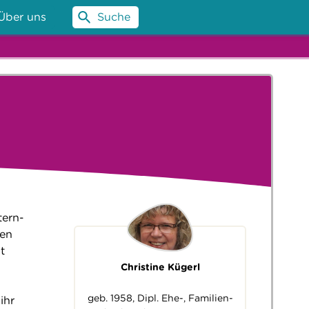
Über uns
Suche
tern-
den
t
Christine Kügerl
geb. 1958, Dipl. Ehe-, Familien-
ihr