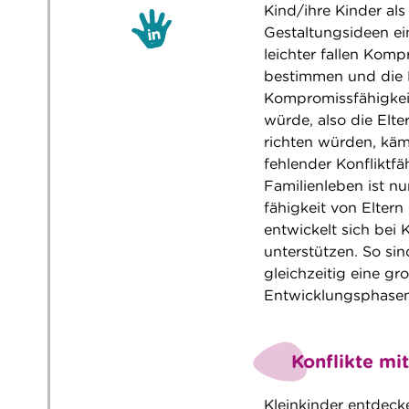
Kind/ihre Kinder al
Gestaltungsideen e
leichter fallen Komp
bestimmen und die K
Kompromissfähigkeit
würde, also die Elt
richten würden, käme
fehlender Konfliktfä
Familienleben ist n
fähigkeit von Eltern
entwickelt sich bei
unterstützen. So si
gleichzeitig eine g
Entwicklungsphasen 
Konflikte mi
Kleinkinder entdecke