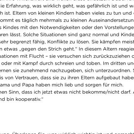
ie Erfahrung, was wirklich geht, was gefährlich ist und w
h ist. Eltern von kleinen Kindern haben vieles zu tun und 
 kommt es täglich mehrmals zu kleinen Auseinandersetzu
es Kindes mit den Notwendigkeiten oder den Vorstellunge
aren lässt. Solche Situationen sind ganz normal und Kinde
sehr begrenzt fähig, Konflikte zu lösen. Sie kämpfen meis
en etwas „gegen den Strich geht.“ In diesem Altern reagie
tuationen mit Flucht – sie versuchen sich zurückzuziehen 
n, oder mit Kampf durch schreien und toben. Im dritten u
lernen sie zunehmend nachzugeben, sich unterzuordnen. 
is von Vertrauen, dass sie zu ihren Eltern aufgebaut habe
ama und Papa haben mich lieb und sorgen für mich.
nen Sinn, dass ich jetzt etwas nicht bekomme/nicht darf. 
nd bin kooperativ.“