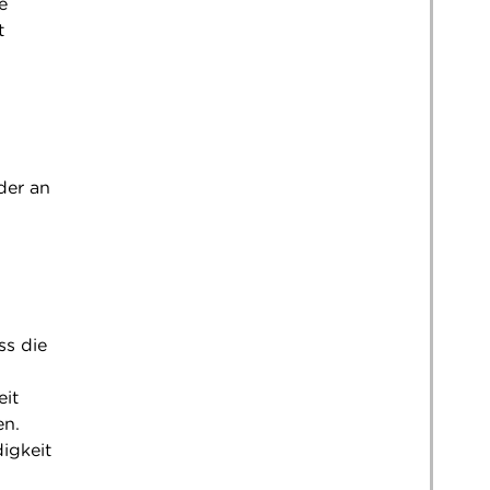
e
t
der an
ss die
eit
en.
igkeit