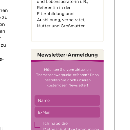
und Lebensberaterin i. R.,
Referentin in der
hnen
Elternbildung und
e zu
Ausbildung, verheiratet,
von
Mutter und Großmutter
hen
r
 zu
Newsletter-Anmeldung
s-
Möchten Sie vom aktuellen
Themenschwerpunkt erfahren? Dann
bestellen Sie doch unseren
kostenlosen Newsletter!
Ich habe die
lt
Datenschutzbestimmungen