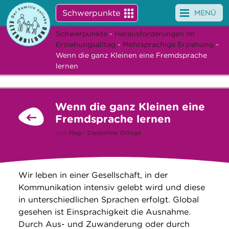
Schwerpunkte
MENÜ
Schwerpunkte
-
Herausforderungen im
Angebote
Erziehungsalltag
-
Mehrsprachige Erziehung
-
Wenn die ganz Kleinen eine Fremdsprache
Veranstaltungen
lernen
News
Wenn die ganz Kleinen eine
Service
Fremdsprache lernen
von
Mag.ᵃ
Zwetelina Ortega
Über uns
Suche
Wir leben in einer Gesellschaft, in der
Kommunikation intensiv gelebt wird und diese
in unterschiedlichen Sprachen erfolgt. Global
gesehen ist Einsprachigkeit die Ausnahme.
Durch Aus- und Zuwanderung oder durch