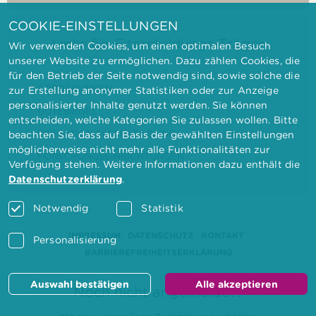
COOKIE-EINSTELLUNGEN
Links für Elternbildungs-Träger
Wir verwenden Cookies, um einen optimalen Besuch
unserer Website zu ermöglichen. Dazu zählen Cookies, die
für den Betrieb der Seite notwendig sind, sowie solche die
FÖRDERUNGEN
zur Erstellung anonymer Statistiken oder zur Anzeige
personalisierter Inhalte genutzt werden. Sie können
GÜTESIEGEL
entscheiden, welche Kategorien Sie zulassen wollen. Bitte
DEFINITION ELTERNBILDUNG
beachten Sie, dass auf Basis der gewählten Einstellungen
möglicherweise nicht mehr alle Funktionalitäten zur
FORSCHUNGSEINRICHTUNGEN
Verfügung stehen. Weitere Informationen dazu enthält die
Datenschutzerklärung
.
Notwendig
Statistik
IMPRESSUM
DATENSCHUTZ
KONTAKT
Personalisierung
BARRIEREFREIHEITSERKLÄRUNG
Auswahl bestätigen
Alle akzeptieren
Noch nicht angemeldet?