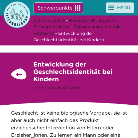
Schwerpunkte
MENÜ
Schwerpunkte
-
Herausforderungen im
Angebote
Erziehungsalltag
-
Typisch männlich oder
weiblich?
- Entwicklung der
Veranstaltungen
Geschlechtsidentität bei Kindern
News
Entwicklung der
Service
Geschlechtsidentität bei
Kindern
Über uns
von
Mag. Dr.
Erich Lehner
Suche
Geschlecht ist keine biologische Vorgabe, sie ist
aber auch nicht einfach das Produkt
erzieherischer Intervention von Eltern oder
Erzieher_innen. Zu lernen ein Mann oder eine