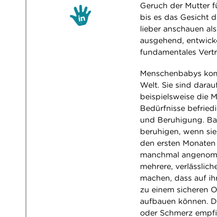
Geruch der Mutter f
bis es das Gesicht d
lieber anschauen als
ausgehend, entwicke
fundamentales Vertr
Menschenbabys komme
Welt. Sie sind dara
beispielsweise die M
Bedürfnisse befried
und Beruhigung. Bab
beruhigen, wenn si
den ersten Monaten 
manchmal angenomm
mehrere, verlässlic
machen, dass auf ih
zu einem sicheren O
aufbauen können. D
oder Schmerz empfin