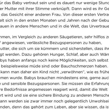
ür das Baby vertraut sein und es dauert nur wenige Stun
er Mutter mit ihrer Stimme verknüpft. Dann wird es ihr Ge
 das Gesicht einer anderen Frau. Von dieser ersten Vertra
lt sich in den ersten Monaten und Jahren nach der Gebur
auen in andere Menschen und in die Welt, das Urvertraue
n, im Vergleich zu anderen Säugetieren, sehr hilflos z
uf angewiesen, verlässliche Bezugspersonen zu haben,
utter, die sich um sie kümmern und sicherstellen, dass ih
igt werden. Dazu gehören Hunger, Schlaf, aber auch Wä
ys haben anfangs noch keine Möglichkeiten, sich selbst
e beispielsweise müde sind oder Bauchschmerzen haben. 
kann man daher ein Kind nicht „verwöhnen“, wie es früh
en wurde. Babys brauchen mindestens eine, gerne auc
he und sensible Bezugspersonen. Sie müssen die Erfahrun
re Bedürfnisse angemessen reagiert wird, damit die Welt f
rt wird und sie eine sichere Bindung zu anderen Mensch
ann werden sie zwar immer noch gelegentlich Unwohlse
den, denn das gehört zum Leben, aber sie wissen, da is