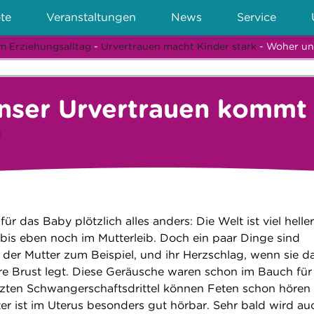
te
Veranstaltungen
News
Service
m Erziehungsalltag
-
Urvertrauen macht Kinder stark
- Woher un
nser Urvertrauen kommt
l
ür das Baby plötzlich alles anders: Die Welt ist viel heller
s bis eben noch im Mutterleib. Doch ein paar Dinge sind
 der Mutter zum Beispiel, und ihr Herzschlag, wenn sie d
e Brust legt. Diese Geräusche waren schon im Bauch für
tzten Schwangerschaftsdrittel können Feten schon hören
er ist im Uterus besonders gut hörbar. Sehr bald wird au