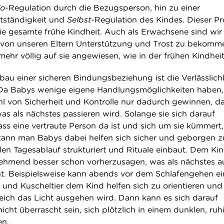
o
-Regulation durch die Bezugsperson, hin zu einer
tständigkeit und
Selbst
-Regulation des Kindes. Dieser P
die gesamte frühe Kindheit. Auch als Erwachsene sind wir
 von unseren Eltern Unterstützung und Trost zu bekomm
mehr völlig auf sie angewiesen, wie in der frühen Kindheit
bau einer sicheren Bindungsbeziehung ist die Verlässlich
Da Babys wenige eigene Handlungsmöglichkeiten haben,
hl von Sicherheit und Kontrolle nur dadurch gewinnen, da
as als nächstes passieren wird. Solange sie sich darauf
ss eine vertraute Person da ist und sich um sie kümmert, 
g kann man Babys dabei helfen sich sicher und geborgen z
en Tagesablauf strukturiert und Rituale einbaut. Dem Ki
ehmend besser schon vorherzusagen, was als nächstes a
. Beispielsweise kann abends vor dem Schlafengehen ei
d und Kuscheltier dem Kind helfen sich zu orientieren und
leich das Licht ausgehen wird. Dann kann es sich darauf
nicht überrascht sein, sich plötzlich in einem dunklen, ru
en.