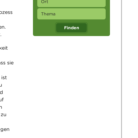
rozess
en.
Finden
.
keit
ss sie
ist
u
nd
uf
n
 zu
higen