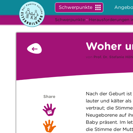
Schwerpunkte
Angebo
Schwerpunkte
-
Herausforderungen i
Woher u
von
Prof. Dr.
Stefanie Höh
Nach der Geburt ist f
Share
lauter und kälter al
vertraut; die Stimme
Neugeborene auf ihr
Baby präsent. Im le
die Stimme der Mutt