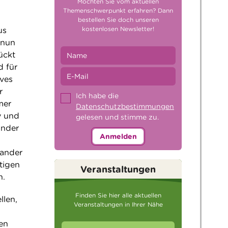
Möchten Sie vom aktuellen
Themenschwerpunkt erfahren? Dann
bestellen Sie doch unseren
kostenlosen Newsletter!
us
 nun
ückt
d für
ives
r
Ich habe die
mer
Datenschutzbestimmungen
y und
gelesen und stimme zu.
ander
Anmelden
nander
tigen
Veranstaltungen
n.
Finden Sie hier alle aktuellen
llen,
Veranstaltungen in Ihrer Nähe
ten