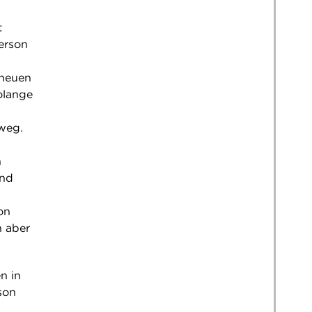
t
erson
 neuen
olange
 weg.
n
ind
,
on
n aber
n in
son