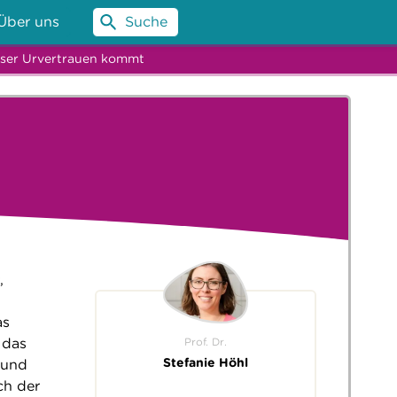
Über uns
Suche
ser Urvertrauen kommt
,
as
Prof. Dr.
 das
Stefanie Höhl
 und
ch der