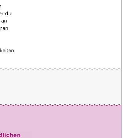
h
r die
 an
 man
keiten
dlichen