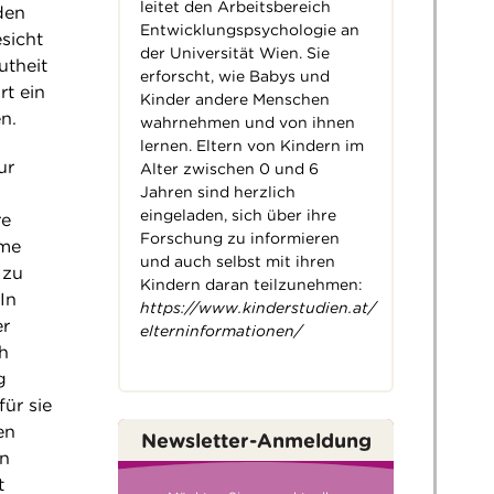
leitet den Arbeitsbereich
den
Entwicklungspsychologie an
sicht
der Universität Wien. Sie
utheit
erforscht, wie Babys und
t ein
Kinder andere Menschen
n.
wahrnehmen und von ihnen
lernen. Eltern von Kindern im
ur
Alter zwischen 0 und 6
Jahren sind herzlich
eingeladen, sich über ihre
re
Forschung zu informieren
rme
und auch selbst mit ihren
 zu
Kindern daran teilzunehmen:
In
https://www.kinderstudien.at/
er
elterninformationen/
h
g
ür sie
en
Newsletter-Anmeldung
in
t