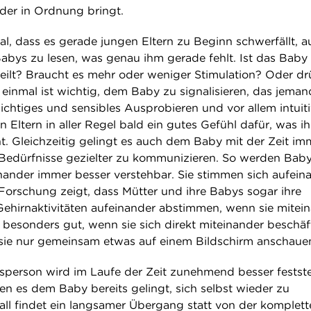
der in Ordnung bringt.
l, dass es gerade jungen Eltern zu Beginn schwerfällt, a
Babys zu lesen, was genau ihm gerade fehlt. Ist das Baby
ilt? Braucht es mehr oder weniger Stimulation? Oder dr
einmal ist wichtig, dem Baby zu signalisieren, das jeman
sichtiges und sensibles Ausprobieren und vor allem intuit
ltern in aller Regel bald ein gutes Gefühl dafür, was ih
. Gleichzeitig gelingt es auch dem Baby mit der Zeit im
 Bedürfnisse gezielter zu kommunizieren. So werden Bab
ander immer besser verstehbar. Sie stimmen sich aufein
 Forschung zeigt, dass Mütter und ihre Babys sogar ihre
hirnaktivitäten aufeinander abstimmen, wenn sie mitei
t besonders gut, wenn sie sich direkt miteinander beschäf
sie nur gemeinsam etwas auf einem Bildschirm anschaue
sperson wird im Laufe der Zeit zunehmend besser festste
en es dem Baby bereits gelingt, sich selbst wieder zu
fall findet ein langsamer Übergang statt von der komplet