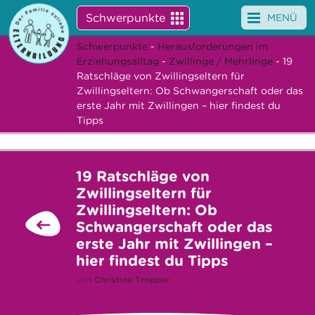
Schwerpunkte
MENÜ
Schwerpunkte
-
Herausforderungen im
Angebote
Erziehungsalltag
-
Zwillinge / Mehrlinge
- 19
Ratschläge von Zwillingseltern für
Veranstaltungen
Zwillingseltern: Ob Schwangerschaft oder das
erste Jahr mit Zwillingen – hier findest du
News
Tipps
Service
19 Ratschläge von
Über uns
Zwillingseltern für
Zwillingseltern: Ob
Suche
Schwangerschaft oder das
erste Jahr mit Zwillingen –
hier findest du Tipps
von
Christina Tropper