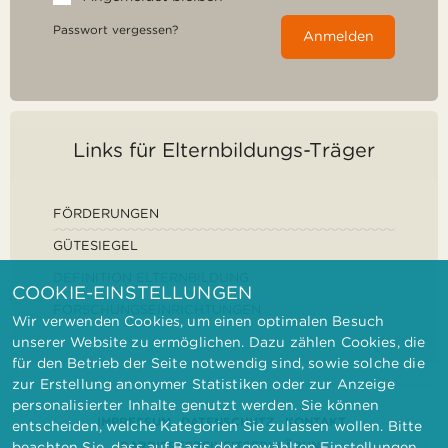
Passwort vergessen?
Anmelden
Links für Elternbildungs-Träger
FÖRDERUNGEN
GÜTESIEGEL
DEFINITION ELTERNBILDUNG
COOKIE-EINSTELLUNGEN
FORSCHUNGSEINRICHTUNGEN
Wir verwenden Cookies, um einen optimalen Besuch
unserer Website zu ermöglichen. Dazu zählen Cookies, die
für den Betrieb der Seite notwendig sind, sowie solche die
zur Erstellung anonymer Statistiken oder zur Anzeige
personalisierter Inhalte genutzt werden. Sie können
IMPRESSUM
DATENSCHUTZ
KONTAKT
entscheiden, welche Kategorien Sie zulassen wollen. Bitte
BARRIEREFREIHEITSERKLÄRUNG
beachten Sie, dass auf Basis der gewählten Einstellungen