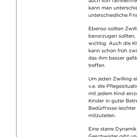
auch von familienfr
kann man unterschie
unterschiedliche Fri
Ebenso sollten Zwil
bevorzugen sollten,
wichtig. Auch die K
kann schon früh zw
das ihm besser gefäl
treffen.
Um jeden Zwilling e
v.a. die Pflegesitua
mit jedem Kind einz
Kinder in guter Betr
Bedürfnisse leichte
mitzuteilen.
Eine starre Dynamik
Geschwister gibt u