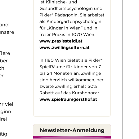
ist Klinische- und
Gesundheitspsychologin und
Pikler® Pädagogin. Sie arbeitet
als Kindergartenpsychologin
kind
für „Kinder in Wien“ und in
unsere
freier Praxis in 1070 Wien.
www.praxissteidl.at
www.zwillingseltern.at
ößere
In 1180 Wien bietet sie Pikler®
über
SpielRäume für Kinder von 7
ch
bis 24 Monaten an, Zwillinge
er
sind herzlich willkommen, der
zweite Zwilling erhält 50%
Rabatt auf das Kurshonorar.
www.spielraumgersthof.at
r viel
eginn
rei
Newsletter-Anmeldung
tig