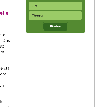
elle
Finden
 das
. Das
t),
dem
erst)
icht
en
ie