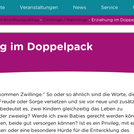
te
Veranstaltungen
News
Service
m Erziehungsalltag
-
Zwillinge / Mehrlinge
- Erziehung im Doppe
ng im Doppelpack
ekommen Zwillinge.“ So oder so ähnlich sind die Worte, di
Freude oder Sorge versetzen und sie vor neue und zusätz
 bedeutet es, zwei Kindern gleichzeitig das Leben zu
oder zweieiig? Werde ich zwei Babies gerecht werden kö
len, beide gut versorgen können? Ist es ein Privileg, mit 
en oder eine besondere Hürde für die Entwicklung des