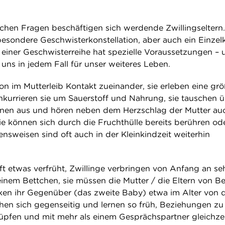
ichen Fragen beschäftigen sich werdende Zwillingseltern.
besondere Geschwisterkonstellation, aber auch ein Einzel
d einer Geschwisterreihe hat spezielle Voraussetzungen – 
uns in jedem Fall für unser weiteres Leben.
on im Mutterleib Kontakt zueinander, sie erleben eine gr
urrieren sie um Sauerstoff und Nahrung, sie tauschen 
nen aus und hören neben dem Herzschlag der Mutter au
ie können sich durch die Fruchthülle bereits berühren od
tensweisen sind oft auch in der Kleinkindzeit weiterhin
ft etwas verfrüht, Zwillinge verbringen von Anfang an seh
einem Bettchen, sie müssen die Mutter / die Eltern von B
ecken ihr Gegenüber (das zweite Baby) etwa im Alter von d
chen sich gegenseitig und lernen so früh, Beziehungen zu
nüpfen und mit mehr als einem Gesprächspartner gleichzei