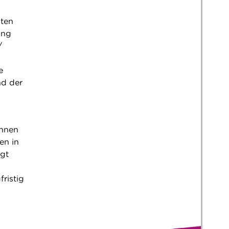
sten
ung
/
e
nd der
ihnen
en in
ngt
fristig