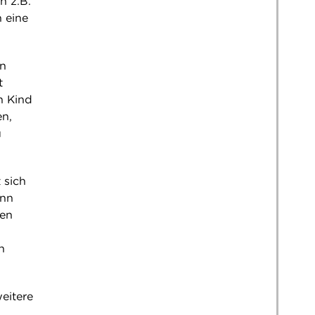
n z.B.
 eine
nn
t
n Kind
n,
u
 sich
ann
ren
h
eitere