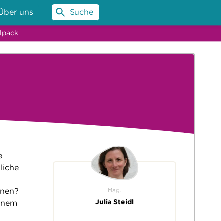
Über uns
Suche
lpack
e
liche
Mag.
nnen?
Julia Steidl
einem