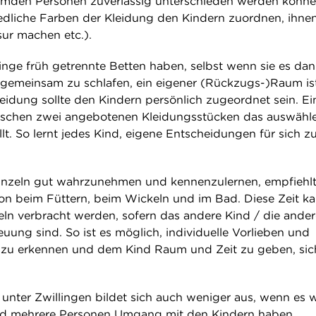
emden Personen zuverlässig unterschieden werden könne
dliche Farben der Kleidung den Kindern zuordnen, ihnen
sur machen etc.).
linge früh getrennte Betten haben, selbst wenn sie es da
 gemeinsam zu schlafen, ein eigener (Rückzugs-)Raum is
leidung sollte den Kindern persönlich zugeordnet sein. Ei
ischen zwei angebotenen Kleidungsstücken das auswähle
lt. So lernt jedes Kind, eigene Entscheidungen für sich z
inzeln gut wahrzunehmen und kennenzulernen, empfiehlt
tion beim Füttern, beim Wickeln und im Bad. Diese Zeit k
eln verbracht werden, sofern das andere Kind / die ande
euung sind. So ist es möglich, individuelle Vorlieben und
r zu erkennen und dem Kind Raum und Zeit zu geben, sic
 unter Zwillingen bildet sich auch weniger aus, wenn es w
nd mehrere Personen Umgang mit den Kindern haben.