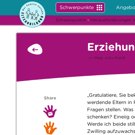
Schwerpunkte
Angebo
Schwerpunkte
-
Herausforderungen i
Erziehu
von
Mag.
Julia Steidl
„Gratulatiere, Sie b
Share
werdende Eltern in 
Fragen stellen. Was
schenken? Eineiig 
Werde ich beide stil
Zwilling aufzuwachs