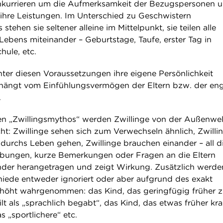
onkurrieren um die Aufmerksamkeit der Bezugspersonen 
 ihre Leistungen. Im Unterschied zu Geschwistern
stehen sie seltener alleine im Mittelpunkt, sie teilen alle
Lebens miteinander – Geburtstage, Taufe, erster Tag in
hule, etc.
nter diesen Voraussetzungen ihre eigene Persönlichkeit
 hängt vom Einfühlungsvermögen der Eltern bzw. der en
.
en „Zwillingsmythos“ werden Zwillinge von der Außenwel
ht: Zwillinge sehen sich zum Verwechseln ähnlich, Zwilli
rchs Leben gehen, Zwillinge brauchen einander – all d
ibungen, kurze Bemerkungen oder Fragen an die Eltern
nder herangetragen und zeigt Wirkung. Zusätzlich werde
chiede entweder ignoriert oder aber aufgrund des exakt
rhöht wahrgenommen: das Kind, das geringfügig früher 
lt als „sprachlich begabt“, das Kind, das etwas früher kr
as „sportlichere“ etc.