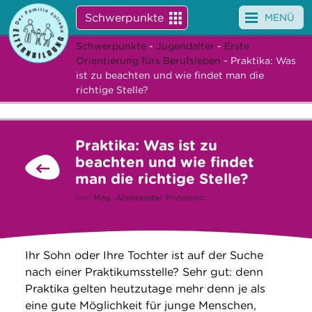
Schwerpunkte
MENÜ
Schwerpunkte
-
Jugendalter
-
Erste
Angebote
Orientierung fürs Berufsleben
- Praktika: Was
ist zu beachten und wie findet man die
Veranstaltungen
richtige Stelle?
News
Praktika: Was ist zu
Service
beachten und wie findet
man die richtige Stelle?
Über uns
von
Mag.
Aleksandar Prvulovic
Suche
Ihr Sohn oder Ihre Tochter ist auf der Suche
nach einer Praktikumsstelle? Sehr gut: denn
Praktika gelten heutzutage mehr denn je als
eine gute Möglichkeit für junge Menschen,