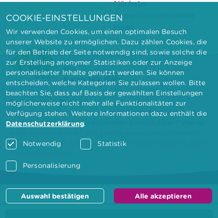
Nächste
Expert(inn)enstimme
COOKIE-EINSTELLUNGEN
lesen
Wir verwenden Cookies, um einen optimalen Besuch
unserer Website zu ermöglichen. Dazu zählen Cookies, die
für den Betrieb der Seite notwendig sind, sowie solche die
zur Erstellung anonymer Statistiken oder zur Anzeige
Mag.
personalisierter Inhalte genutzt werden. Sie können
Ercan Nik Nafs
entscheiden, welche Kategorien Sie zulassen wollen. Bitte
beachten Sie, dass auf Basis der gewählten Einstellungen
Besondere Zeiten
möglicherweise nicht mehr alle Funktionalitäten zur
Einige Eltern fragen sich in diesen Tagen: Woher hat mein
Verfügung stehen. Weitere Informationen dazu enthält die
Kind diese menschenverachtenden Einstellungen? Wer ist
Datenschutzerklärung
.
dafür verantwortlich? Wie konnte es von uns unbemerkt
soweit kommen? Seit wann hat sich dieser Hass und diese
Notwendig
Statistik
Ideologie entwickelt??
Personalisierung
Auswahl bestätigen
Alle akzeptieren