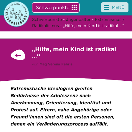
Schwerpunkte
MENÜ
Schwerpunkte
-
Jugendalter
-
Extremismus /
Angebote
Radikalismus
- „Hilfe, mein Kind ist radikal …“
Veranstaltungen
„Hilfe, mein Kind ist radikal
News
…“
Service
von
Mag
Verena Fabris
Über uns
Extremistische Ideologien greifen
Suche
Bedürfnisse der Adoleszenz nach
Anerkennung, Orientierung, Identität und
Protest auf. Eltern, nahe Angehörige oder
Freund*innen sind oft die ersten Personen,
denen ein Veränderungsprozess auffällt.