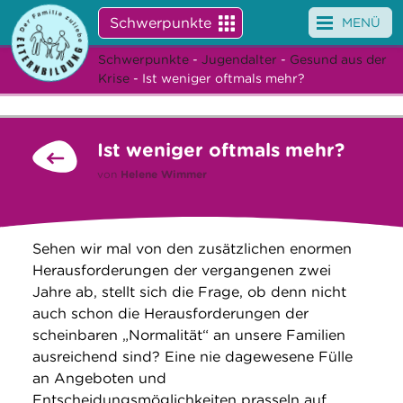
Schwerpunkte
MENÜ
Schwerpunkte
-
Jugendalter
-
Gesund aus der
Angebote
Krise
- Ist weniger oftmals mehr?
Veranstaltungen
Ist weniger oftmals mehr?
News
von
Helene Wimmer
Service
Über uns
Sehen wir mal von den zusätzlichen enormen
Herausforderungen der vergangenen zwei
Suche
Jahre ab, stellt sich die Frage, ob denn nicht
auch schon die Herausforderungen der
scheinbaren „Normalität“ an unsere Familien
ausreichend sind? Eine nie dagewesene Fülle
an Angeboten und
Entscheidungsmöglichkeiten prasseln auf