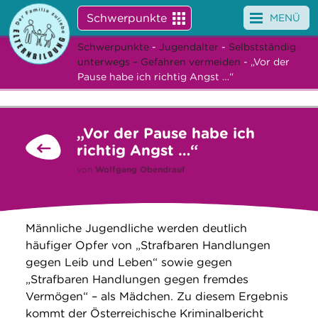
Schwerpunkte
MENÜ
Schwerpunkte
-
Jugendalter
-
Selbstständig
Angebote
unterwegs – Gefahren vermeiden
- „Vor der
Pause habe ich richtig Angst …“
Veranstaltungen
News
„Vor der Pause habe ich
richtig Angst …“
Service
von
Wolfgang Obendrauf
Über uns
Suche
Männliche Jugendliche werden deutlich
häufiger Opfer von „Strafbaren Handlungen
gegen Leib und Leben“ sowie gegen
„Strafbaren Handlungen gegen fremdes
Vermögen“ – als Mädchen. Zu diesem Ergebnis
kommt der Österreichische Kriminalbericht