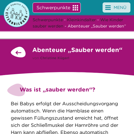
Schwerpunkte
MENÜ
Schwerpunkte
-
Kleinkindalter
-
Wie Kinder
Angebote
sauber werden
- Abenteuer „Sauber werden“
Veranstaltungen
Abenteuer „Sauber werden“
News
von
Christine Kügerl
Service
Über uns
Was ist „sauber werden“?
Suche
Bei Babys erfolgt der Ausscheidungsvorgang
automatisch. Wenn die Harnblase einen
gewissen Füllungszustand erreicht hat, öffnet
sich der Schließmuskel der Harnröhre und der
Harn kann abfließen. Ebenso automatisch