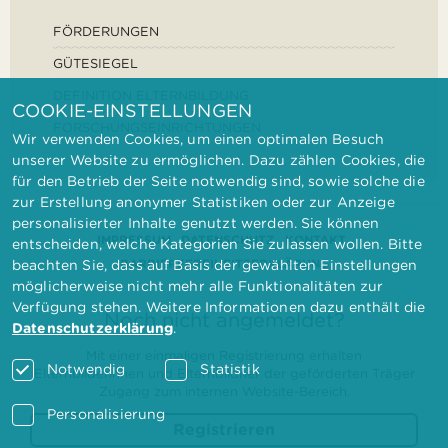
FÖRDERUNGEN
GÜTESIEGEL
DEFINITION ELTERNBILDUNG
COOKIE-EINSTELLUNGEN
FORSCHUNGSEINRICHTUNGEN
Wir verwenden Cookies, um einen optimalen Besuch
unserer Website zu ermöglichen. Dazu zählen Cookies, die
für den Betrieb der Seite notwendig sind, sowie solche die
zur Erstellung anonymer Statistiken oder zur Anzeige
personalisierter Inhalte genutzt werden. Sie können
IMPRESSUM
DATENSCHUTZ
KONTAKT
entscheiden, welche Kategorien Sie zulassen wollen. Bitte
BARRIEREFREIHEITSERKLÄRUNG
beachten Sie, dass auf Basis der gewählten Einstellungen
möglicherweise nicht mehr alle Funktionalitäten zur
Verfügung stehen. Weitere Informationen dazu enthält die
Noch nicht angemeldet?
Datenschutzerklärung
.
Mit einer einmaligen Registrierung erhalten
Notwendig
Statistik
Elternbilderinnen und Elternbildner der geförderten Träger
Zugang zum internen Website-Bereich.
Personalisierung
Registrieren