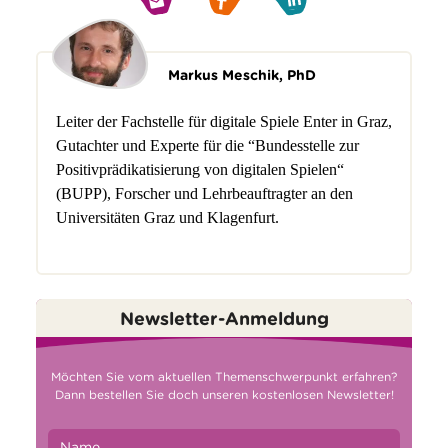
Markus Meschik, PhD
Leiter der Fachstelle für digitale Spiele Enter in Graz,
Gutachter und Experte für die “Bundesstelle zur
Positivprädikatisierung von digitalen Spielen“
(BUPP), Forscher und Lehrbeauftragter an den
Universitäten Graz und Klagenfurt.
Newsletter-Anmeldung
Möchten Sie vom aktuellen Themenschwerpunkt erfahren?
Dann bestellen Sie doch unseren kostenlosen Newsletter!