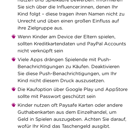
Sie sich über die Influencer:innen, denen Ihr
Kind folgt – diese tragen ihren Namen nicht zu
Unrecht und üben einen großen Einfluss auf
ihre Zielgruppe aus.
Wenn Kinder am Device der Eltern spielen,
sollten Kreditkartendaten und PayPal Accounts
nicht verknüpft sein
Viele Apps drängen Spielende mit Push-
Benachrichtigungen zu Käufen. Deaktivieren
Sie diese Push-Benachrichtigungen, um Ihr
Kind nicht diesem Druck auszusetzen.
Die Kaufoption über Google Play und AppStore
sollte mit Passwort geschützt sein
Kinder nutzen oft Paysafe Karten oder andere
Guthabenkarten aus dem Einzelhandel, um
Geld in Spielen auszugeben. Achten Sie darauf,
wofür Ihr Kind das Taschengeld ausgibt.