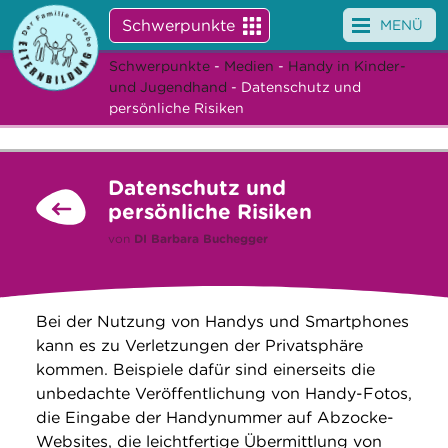
Schwerpunkte
MENÜ
Schwerpunkte
-
Medien
-
Handy in Kinder-
Angebote
und Jugendhand
- Datenschutz und
persönliche Risiken
Veranstaltungen
News
Datenschutz und
persönliche Risiken
Service
von
DI
Barbara Buchegger
Über uns
Suche
Bei der Nutzung von Handys und Smartphones
kann es zu Verletzungen der Privatsphäre
kommen. Beispiele dafür sind einerseits die
unbedachte Veröffentlichung von Handy-Fotos,
die Eingabe der Handynummer auf Abzocke-
Websites, die leichtfertige Übermittlung von