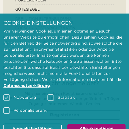
FÖRDERUNGEN
GÜTESIEGEL
DEFINITION ELTERNBILDUNG
COOKIE-EINSTELLUNGEN
FORSCHUNGSEINRICHTUNGEN
Wir verwenden Cookies, um einen optimalen Besuch
unserer Website zu ermöglichen. Dazu zählen Cookies, die
für den Betrieb der Seite notwendig sind, sowie solche die
zur Erstellung anonymer Statistiken oder zur Anzeige
personalisierter Inhalte genutzt werden. Sie können
IMPRESSUM
DATENSCHUTZ
KONTAKT
entscheiden, welche Kategorien Sie zulassen wollen. Bitte
BARRIEREFREIHEITSERKLÄRUNG
beachten Sie, dass auf Basis der gewählten Einstellungen
möglicherweise nicht mehr alle Funktionalitäten zur
Verfügung stehen. Weitere Informationen dazu enthält die
Noch nicht angemeldet?
Datenschutzerklärung
.
Mit einer einmaligen Registrierung erhalten
Notwendig
Statistik
Elternbilderinnen und Elternbildner der geförderten Träger
Zugang zum internen Website-Bereich.
Personalisierung
Registrieren
Auswahl bestätigen
Alle akzeptieren