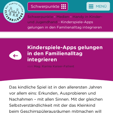
Schwerpunkte
MENÜ
Schwerpunkte
-
Medien
-
Handy in Kinder-
Angebote
und Jugendhand
- Kinderspiele-Apps
gelungen in den Familienalltag integrieren
Veranstaltungen
News
Kinderspiele-Apps gelungen
in den Familienalltag
Service
integrieren
von
Mag.
Karina Kaiser-Fallent
Über uns
Suche
Das kindliche Spiel ist in den allerersten Jahren
vor allem eins: Erkunden, Ausprobieren und
Nachahmen – mit allen Sinnen. Mit der gleichen
Selbstverständlichkeit mit der das Kleinkind
beim Geschirrspülerausräumen mitmachen will