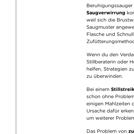
Beruhigungssauger 
Saugverwirrung
kom
weil sich die Brust
Saugmuster angewend
Flasche und Schnulle
Zufütterungsmetho
Wenn du den Verdach
Stillberaterin oder 
helfen, Strategien z
zu überwinden.
Bei einem
Stillstrei
schon ohne Probleme
einigen Mahlzeiten 
Ursache dafür erkenn
um weiterer Proble
Das Problem von
zu