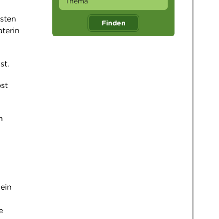
sten
Finden
aterin
st.
ost
n
ein
e