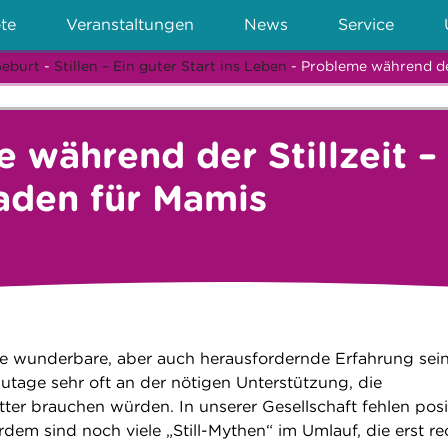
te
Veranstaltungen
News
Service
Geburt
-
Stillen – Ein guter Start ins Leben
- Probleme während der
 während der Stillzeit –
faden für Mamis
eine wunderbare, aber auch herausfordernde Erfahrung sein
zutage sehr oft an der nötigen Unterstützung, die
ter brauchen würden. In unserer Gesellschaft fehlen posi
erdem sind noch viele „Still-Mythen“ im Umlauf, die erst re