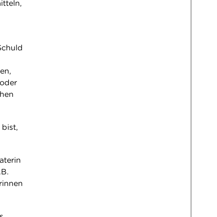
tteln,
 Schuld
en,
 oder
chen
bist,
aterin
.B.
erinnen
s