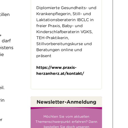
Diplomierte Gesundheits- und
Krankenpflegerin, Still- und
illen
Laktationsberaterin IBCLC in
freier Praxis, Baby- und
Kinderschlafberaterin VGKS,
,
TEH-Praktikerin,
 darf
Stillvorbereitungskurse und
istens
Beratungen online und
ie
präsent
https://www.praxis-
herzanherz.at/kontakt/
il.
in
Newsletter-Anmeldung
Möchten Sie vom aktuellen
r
Themenschwerpunkt erfahren? Dann
bestellen Sie doch unseren