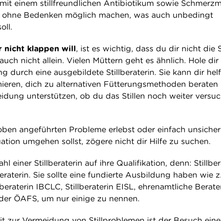
mit einem stillfreundlichen Antibiotikum sowie Schmerzmi
len ohne Bedenken möglich machen, was auch unbedingt
oll.
r nicht klappen will
, ist es wichtig, dass du dir nicht die
auch nicht allein. Vielen Müttern geht es ähnlich. Hole dir
g durch eine ausgebildete Stillberaterin. Sie kann dir helf
imieren, dich zu alternativen Fütterungsmethoden beraten
eidung unterstützen, ob du das Stillen noch weiter versu
ben angeführten Probleme erlebst oder einfach unsicher 
uation umgehen sollst, zögere nicht dir Hilfe zu suchen.
 einer Stillberaterin auf ihre Qualifikation, denn: Stillber
lberaterin. Sie sollte eine fundierte Ausbildung haben wie z
sberaterin IBCLC, Stillberaterin EISL, ehrenamtliche Berat
der ÖAFS, um nur einige zu nennen.
it zur Vermeidung von Stillproblemen ist der Besuch eine