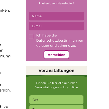
kostenlosen Newsletter!
nken,
Ich habe die
Datenschutzbestimmungen
e
gelesen und stimme zu.
en
Anmelden
irrung
Veranstaltungen
r
Finden Sie hier alle aktuellen
e
Veranstaltungen in Ihrer Nähe
erson,
h zu