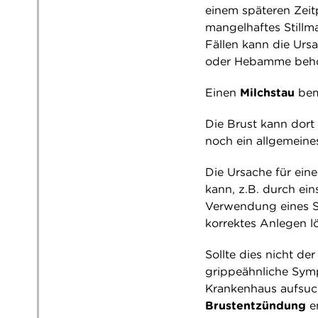
einem späteren Zeit
mangelhaftes Stillm
Fällen kann die Ursa
oder Hebamme beh
Einen
Milchstau
bem
Die Brust kann dort 
noch ein allgemeine
Die Ursache für einen
kann, z.B. durch ei
Verwendung eines St
korrektes Anlegen lö
Sollte dies nicht de
grippeähnliche Symp
Krankenhaus aufsuc
Brustentzündung
e