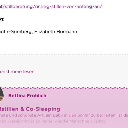
at/stillberatung/richtig-stillen-von-anfang-an/
g:
 Guoth-Gumberg, Elizabeth Hormann
)enstimme lesen
Bettina Fröhlich
fstillen & Co-Sleeping
hste und schönste Art, ein Baby in den Schlaf zu begleiten, ist d
llen. Deses gibt es so lange, wie die Menschheit selbst.