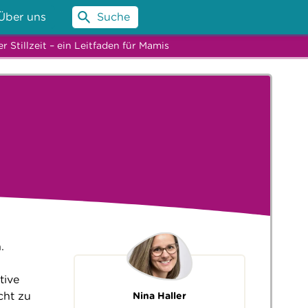
Über uns
Suche
 Stillzeit – ein Leitfaden für Mamis
.
tive
cht zu
Nina Haller