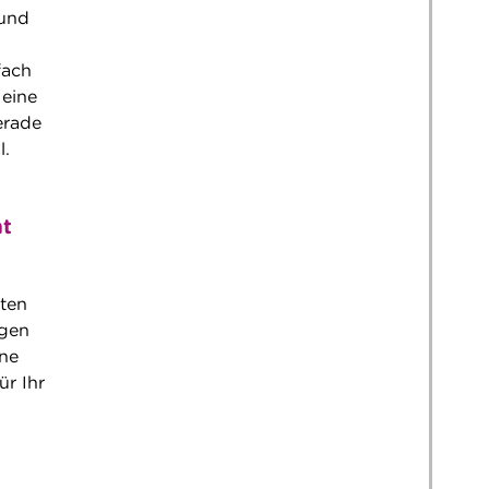
 und
fach
 eine
erade
l.
ht
eten
igen
ine
ür Ihr