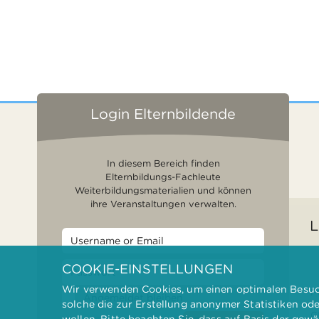
Login Elternbildende
In diesem Bereich finden
Elternbildungs-Fachleute
Weiterbildungsmaterialien und können
ihre Veranstaltungen verwalten.
L
COOKIE-EINSTELLUNGEN
Wir verwenden Cookies, um einen optimalen Besuch
F
Angemeldet bleiben
solche die zur Erstellung anonymer Statistiken od
G