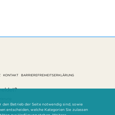
Z
KONTAKT
BARRIEREFREIHEITSERKLÄRUNG
meldet?
rierung
 und
 den Betrieb der Seite notwendig sind, sowie
ten Träger
nnen entscheiden, welche Kategorien Sie zulassen
te-Bereich.