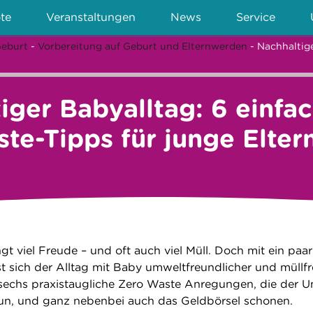
te
Veranstaltungen
News
Service
Geburt
-
Vorbereitung auf Geburt und Elternwerden
- Nachhaltige
iger Babyalltag: 6 einfa
te-Tipps für junge Elter
t viel Freude – und oft auch viel Müll. Doch mit ein paar
st sich der Alltag mit Baby umweltfreundlicher und müllfr
d sechs praxistaugliche Zero Waste Anregungen, die der 
n, und ganz nebenbei auch das Geldbörsel schonen.