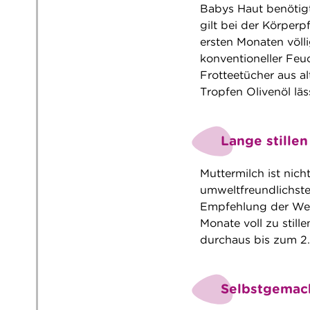
Babys Haut benötigt
gilt bei der Körper
ersten Monaten völli
konventioneller Feu
Frotteetücher aus 
Tropfen Olivenöl lä
Lange stillen
Muttermilch ist nic
umweltfreundlichste:
Empfehlung der Wel
Monate voll zu stil
durchaus bis zum 2.
Selbstgemach