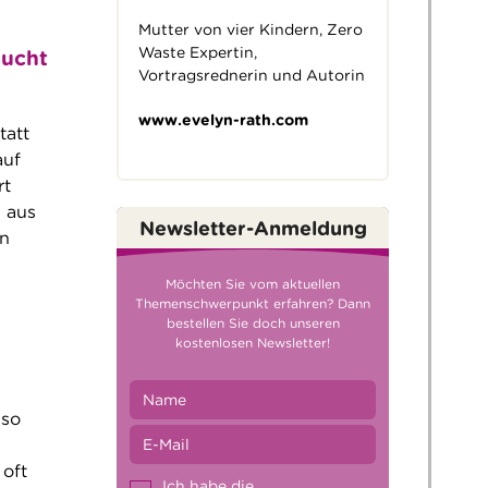
Mutter von vier Kindern, Zero
Waste Expertin,
aucht
Vortragsrednerin und Autorin
www.evelyn-rath.com
tatt
auf
rt
 aus
Newsletter-Anmeldung
in
Möchten Sie vom aktuellen
Themenschwerpunkt erfahren? Dann
bestellen Sie doch unseren
kostenlosen Newsletter!
 so
 oft
Ich habe die