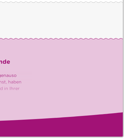
ende
 genauso
hst, haben
d in Ihrer