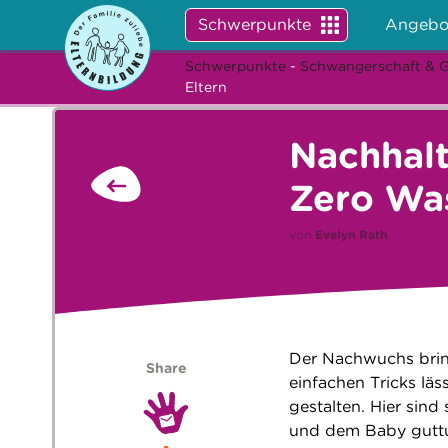
Schwerpunkte
Angebo
Schwerpunkte
-
Schwangerschaft & 
Eltern
Nachhalt
Zero Was
von
Evelyn Rath
Der Nachwuchs bring
Share
einfachen Tricks läs
gestalten. Hier sin
und dem Baby guttu