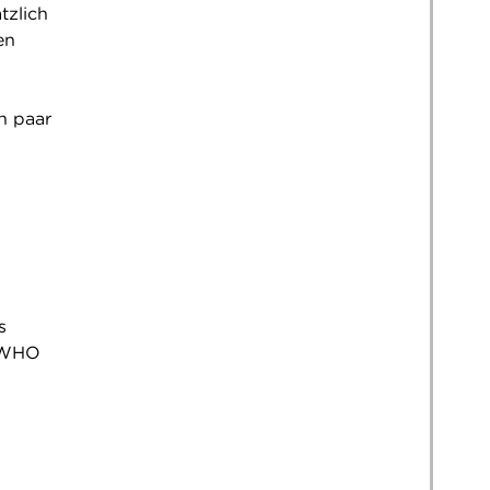
tzlich
en
n paar
s
t WHO