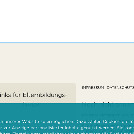
IMPRESSUM
DATENSCHUT
inks für Elternbildungs-
Träger
Noch nicht ange
Mit einer einmaligen Regist
erhalten Elternbilderinnen
 unserer Website zu ermöglichen. Dazu zählen Cookies, die für
ÖRDERUNGEN
Elternbildner der geförder
er zur Anzeige personalisierter Inhalte genutzt werden. Sie kö
Zugang zum internen Websi
ÜTESIEGEL