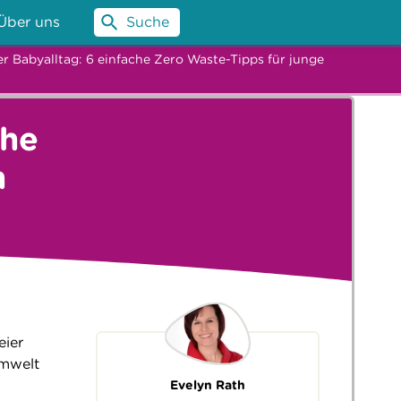
Über uns
Suche
r Babyalltag: 6 einfache Zero Waste-Tipps für junge
che
n
eier
Umwelt
Evelyn Rath