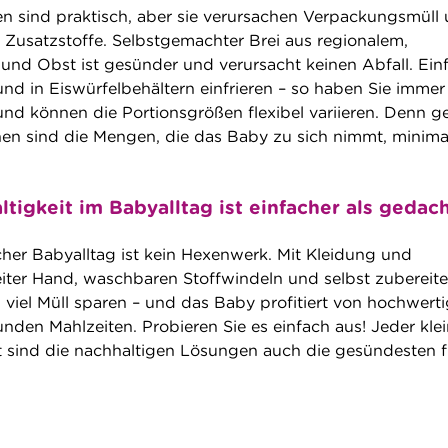
n sind praktisch, aber sie verursachen Verpackungsmüll
Zusatzstoffe. Selbstgemachter Brei aus regionalem,
nd Obst ist gesünder und verursacht keinen Abfall. Ein
und in Eiswürfelbehältern einfrieren – so haben Sie immer
 und können die Portionsgrößen flexibel variieren. Denn g
hen sind die Mengen, die das Baby zu sich nimmt, minima
ltigkeit im Babyalltag ist einfacher als gedac
cher Babyalltag ist kein Hexenwerk. Mit Kleidung und
ter Hand, waschbaren Stoffwindeln und selbst zubereit
h viel Müll sparen – und das Baby profitiert von hochwert
nden Mahlzeiten. Probieren Sie es einfach aus! Jeder kle
ft sind die nachhaltigen Lösungen auch die gesündesten f