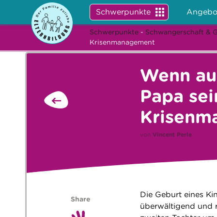
Schwerpunkte
Angebo
Schwerpunkte
-
Schwangerschaft & 
Krisenmanagement
Wenn au
Papa sei
Krisenm
von
Vincent Perle
Die Geburt eines Kin
Share
überwältigend und ra