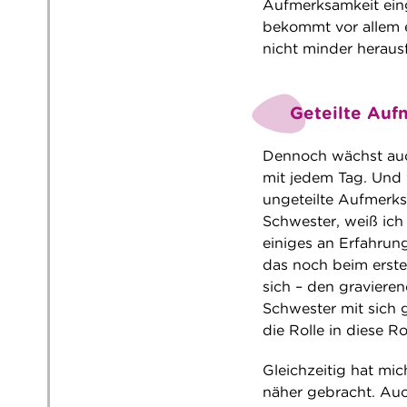
Aufmerksamkeit eing
bekommt vor allem e
nicht minder herausf
Geteilte Auf
Dennoch wächst auc
mit jedem Tag. Und w
ungeteilte Aufmerk
Schwester, weiß ich 
einiges an Erfahrung
das noch beim erste
sich – den graviere
Schwester mit sich 
die Rolle in diese R
Gleichzeitig hat mi
näher gebracht. Auc