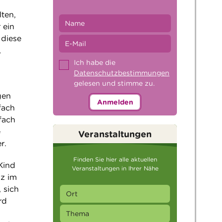
ten,
 ein
 diese
,
Ich habe die
Datenschutzbestimmungen
gelesen und stimme zu.
gen
Anmelden
fach
fach
e
Veranstaltungen
r.
Finden Sie hier alle aktuellen
Kind
Veranstaltungen in Ihrer Nähe
nz im
 sich
rd