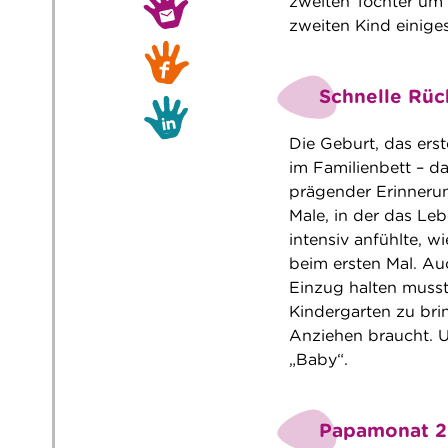
zweiten Tochter um 
zweiten Kind einige
Schnelle Rüc
Die Geburt, das ers
im Familienbett – da
prägender Erinnerun
Male, in der das Leb
intensiv anfühlte, w
beim ersten Mal. Au
Einzug halten musste
Kindergarten zu bri
Anziehen braucht. U
„Baby“.
Papamonat 2