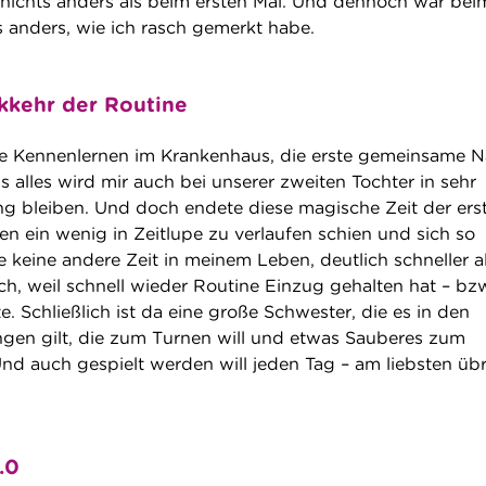
nichts anders als beim ersten Mal. Und dennoch war bei
s anders, wie ich rasch gemerkt habe.
kkehr der Routine
te Kennenlernen im Krankenhaus, die erste gemeinsame N
s alles wird mir auch bei unserer zweiten Tochter in sehr
g bleiben. Und doch endete diese magische Zeit der ers
en ein wenig in Zeitlupe zu verlaufen schien und sich so
ie keine andere Zeit in meinem Leben, deutlich schneller a
ch, weil schnell wieder Routine Einzug gehalten hat – bz
. Schließlich ist da eine große Schwester, die es in den
ngen gilt, die zum Turnen will und etwas Sauberes zum
nd auch gespielt werden will jeden Tag – am liebsten üb
.0