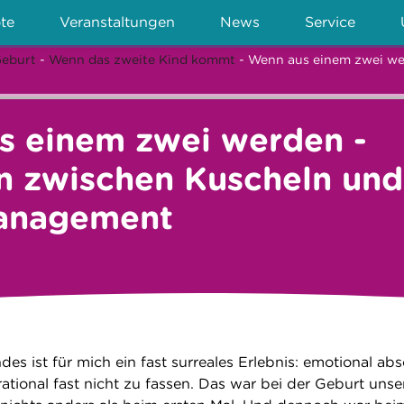
te
Veranstaltungen
News
Service
Geburt
-
Wenn das zweite Kind kommt
- Wenn aus einem zwei we
s einem zwei werden -
n zwischen Kuscheln und
anagement
des ist für mich ein fast surreales Erlebnis: emotional abs
tional fast nicht zu fassen. Das war bei der Geburt unse