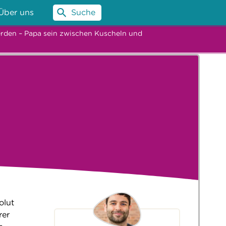
Über uns
Suche
rden – Papa sein zwischen Kuscheln und
olut
rer