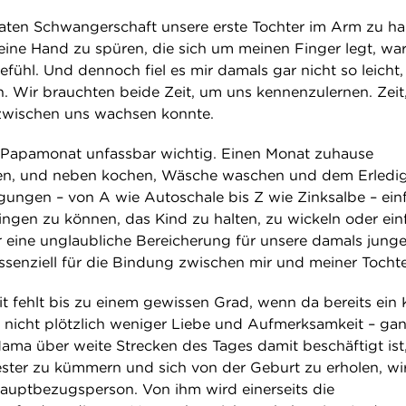
ten Schwangerschaft unsere erste Tochter im Arm zu hal
leine Hand zu spüren, die sich um meinen Finger legt, war
fühl. Und dennoch fiel es mir damals gar nicht so leicht,
. Wir brauchten beide Zeit, um uns kennenzulernen. Zeit
zwischen uns wachsen konnte.
 Papamonat unfassbar wichtig. Einen Monat zuhause
en, und neben kochen, Wäsche waschen und dem Erledi
orgungen – von A wie Autoschale bis Z wie Zinksalbe – ein
ringen zu können, das Kind zu halten, zu wickeln oder ein
r eine unglaubliche Bereicherung für unsere damals jung
ssenziell für die Bindung zwischen mir und meiner Tochte
t fehlt bis zu einem gewissen Grad, wenn da bereits ein 
f nicht plötzlich weniger Liebe und Aufmerksamkeit – ga
ama über weite Strecken des Tages damit beschäftigt ist,
ster zu kümmern und sich von der Geburt zu erholen, wi
Hauptbezugsperson. Von ihm wird einerseits die