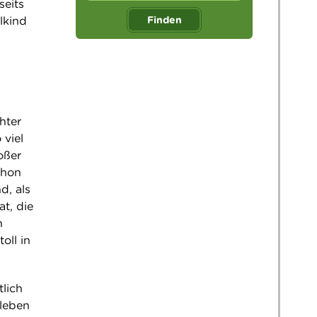
seits
lkind
Finden
hter
 viel
oßer
chon
d, als
t, die
n
oll in
tlich
rleben