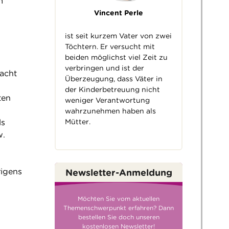
m
Vincent Perle
ist seit kurzem Vater von zwei
Töchtern. Er versucht mit
beiden möglichst viel Zeit zu
verbringen und ist der
acht
Überzeugung, dass Väter in
der Kinderbetreuung nicht
ten
weniger Verantwortung
wahrzunehmen haben als
Mütter.
ls
w.
rigens
Newsletter-Anmeldung
Möchten Sie vom aktuellen
Themenschwerpunkt erfahren? Dann
bestellen Sie doch unseren
kostenlosen Newsletter!