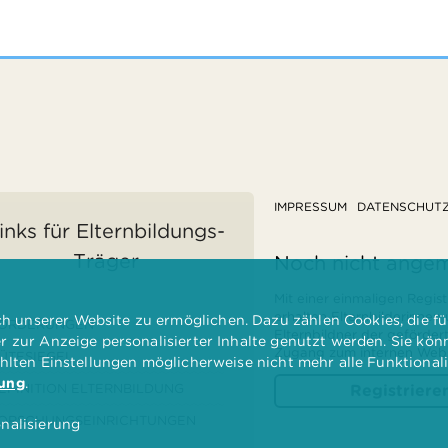
IMPRESSUM
DATENSCHUT
inks für Elternbildungs-
Träger
Noch nicht ange
Mit einer einmaligen Regist
erhalten Elternbilderinnen
 unserer Website zu ermöglichen. Dazu zählen Cookies, die für
ÖRDERUNGEN
Elternbildner der geförder
er zur Anzeige personalisierter Inhalte genutzt werden. Sie kö
Zugang zum internen Websi
ÜTESIEGEL
ählten Einstellungen möglicherweise nicht mehr alle Funktional
rung
.
EFINITION ELTERNBILDUNG
Registriere
ORSCHUNGSEINRICHTUNGEN
nalisierung