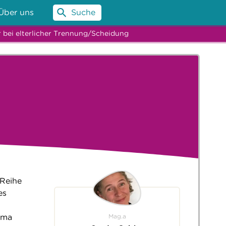
Über uns
Suche
r bei elterlicher Trennung/Scheidung
 Reihe
es
Mag.a
ama