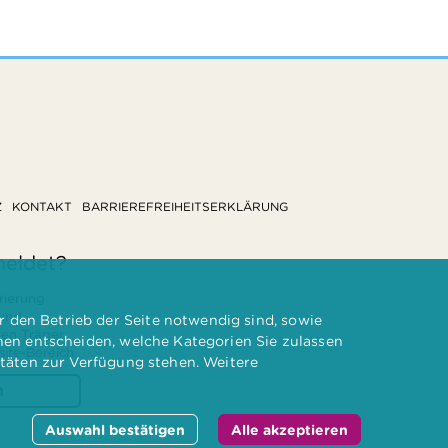
Z
KONTAKT
BARRIEREFREIHEITSERKLÄRUNG
meldet?
rierung
 und
 den Betrieb der Seite notwendig sind, sowie
ten Träger
nnen entscheiden, welche Kategorien Sie zulassen
te-Bereich.
itäten zur Verfügung stehen. Weitere
n
Auswahl bestätigen
Alle akzeptieren