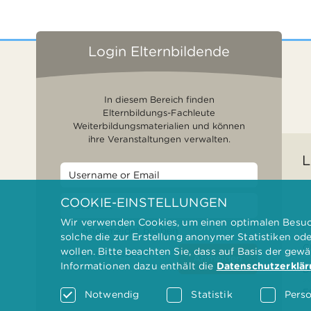
Login Elternbildende
In diesem Bereich finden
Elternbildungs-Fachleute
Weiterbildungsmaterialien und können
ihre Veranstaltungen verwalten.
L
COOKIE-EINSTELLUNGEN
Wir verwenden Cookies, um einen optimalen Besuch
F
Angemeldet bleiben
solche die zur Erstellung anonymer Statistiken od
G
wollen. Bitte beachten Sie, dass auf Basis der gew
Passwort vergessen?
Anmelden
Informationen dazu enthält die
Datenschutzerklä
D
F
Notwendig
Statistik
Perso