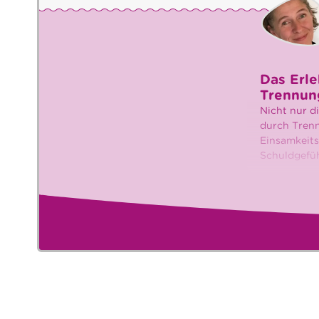
Das Erl
Trennun
Nicht nur d
durch Trenn
Einsamkeits
Schuldgefüh