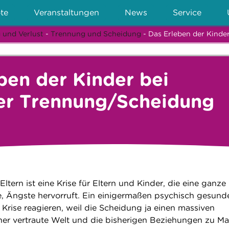
te
Veranstaltungen
News
Service
 und Verlust
-
Trennung und Scheidung
- Das Erleben der Kinde
ben der Kinder bei
her Trennung/Scheidung
ltern ist eine Krise für Eltern und Kinder, die eine ganze
e, Ängste hervorruft. Ein einigermaßen psychisch gesund
Krise reagieren, weil die Scheidung ja einen massiven
isher vertraute Welt und die bisherigen Beziehungen zu M