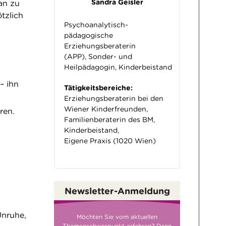
Sandra Geisler
an zu
tzlich
Psychoanalytisch-
pädagogische
Erziehungsberaterin
(APP), Sonder- und
Heilpädagogin, Kinderbeistand
– ihn
Tätigkeitsbereiche:
Erziehungsberaterin bei den
Wiener Kinderfreunden,
ren.
Familienberaterin des BM,
Kinderbeistand,
Eigene Praxis (1020 Wien)
Newsletter-Anmeldung
Unruhe,
Möchten Sie vom aktuellen
Themenschwerpunkt erfahren? Dann