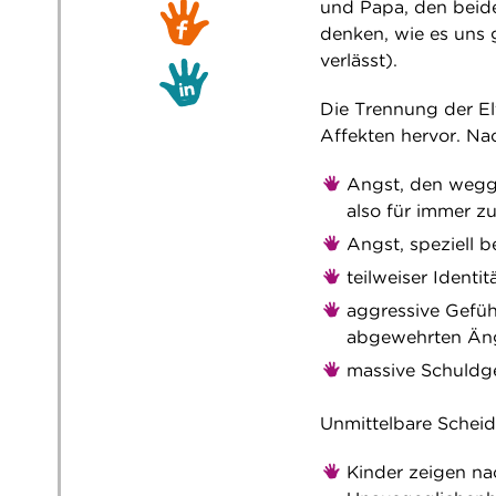
und Papa, den beide
denken, wie es uns g
verlässt).
Die Trennung der El
Affekten hervor. Na
Angst, den wegge
also für immer zu
Angst, speziell b
teilweiser Identit
aggressive Gefüh
abgewehrten Äng
massive Schuldge
Unmittelbare Sche
Kinder zeigen na