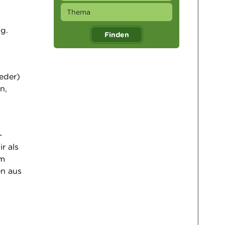
g.
Finden
eder)
n,
–
r als
em
en aus