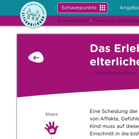
Schwerpunkte
Angebo
Schwerpunkte
-
Trennung, Scheidung
Das Erle
elterlic
von
Mag.a
Sandra Geisler
Eine Scheidung der E
Share
von Affekte, Gefühl
Kind muss auf diese 
Einschnitt in die b