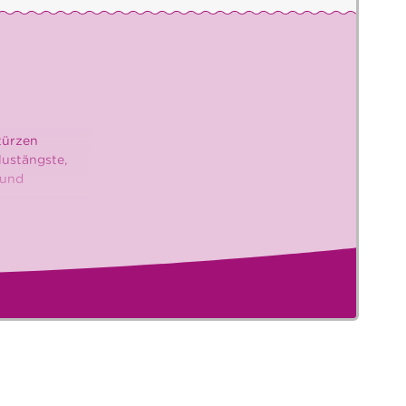
stürzen
lustängste,
 und