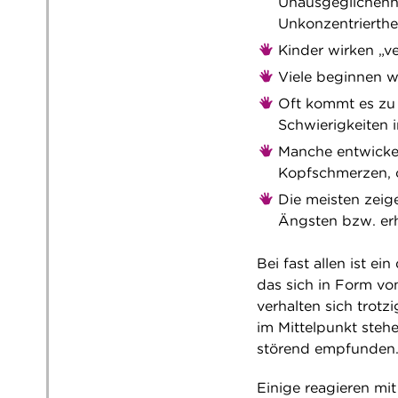
Unausgeglichenhe
Unkonzentrierthe
Kinder wirken „ve
Viele beginnen w
Oft kommt es zu V
Schwierigkeiten 
Manche entwicke
Kopfschmerzen, o
Die meisten zeige
Ängsten bzw. erh
Bei fast allen ist e
das sich in Form vo
verhalten sich trot
im Mittelpunkt ste
störend empfunden
Einige reagieren mi