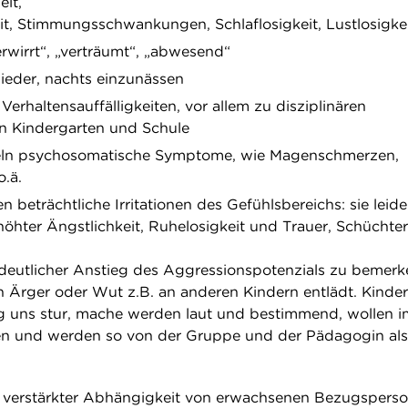
it,
it, Stimmungsschwankungen, Schlaflosigkeit, Lustlosigkei
rwirrt“, „verträumt“, „abwesend“
ieder, nachts einzunässen
erhaltensauffälligkeiten, vor allem zu disziplinären
in Kindergarten und Schule
ln psychosomatische Symptome, wie Magenschmerzen,
.ä.
n beträchtliche Irritationen des Gefühlsbereichs: sie leid
öhter Ängstlichkeit, Ruhelosigkeit und Trauer, Schüchter
in deutlicher Anstieg des Aggressionspotenzials zu bemerk
n Ärger oder Wut z.B. an anderen Kindern entlädt. Kinder
zig uns stur, mache werden laut und bestimmend, wollen 
hen und werden so von der Gruppe und der Pädagogin als
.
t verstärkter Abhängigkeit von erwachsenen Bezugsperso