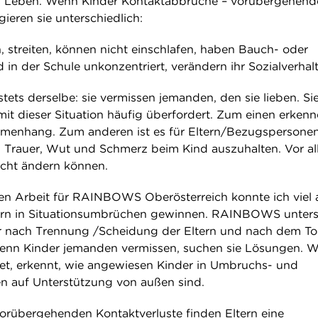
as Leben. Wenn Kinder Kontaktabbrüche – vorübergehend
gieren sie unterschiedlich:
, streiten, können nicht einschlafen, haben Bauch- oder
in der Schule unkonzentriert, verändern ihr Sozialverhal
stets derselbe: sie vermissen jemanden, den sie lieben. Si
 mit dieser Situation häufig überfordert. Zum einen erkenn
mmenhang. Zum anderen ist es für Eltern/Bezugspersone
 Trauer, Wut und Schmerz beim Kind auszuhalten. Vor a
icht ändern können.
gen Arbeit für RAINBOWS Oberösterreich konnte ich viel 
ern in Situationsumbrüchen gewinnen. RAINBOWS unters
er nach Trennung /Scheidung der Eltern und nach dem T
nn Kinder jemanden vermissen, suchen sie Lösungen. We
itet, erkennt, wie angewiesen Kinder in Umbruchs- und
n auf Unterstützung von außen sind.
 vorübergehenden Kontaktverluste finden Eltern eine