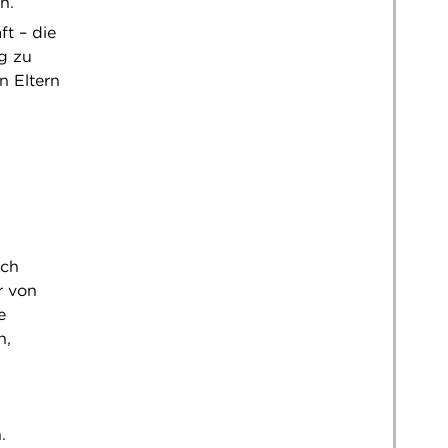
n.
ft – die
g zu
n Eltern
ich
r von
e
n,
.