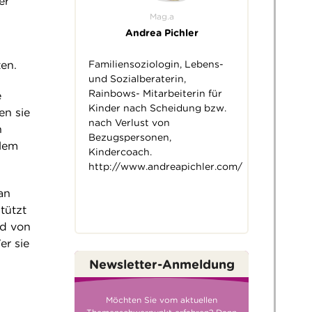
er
Mag.a
Andrea Pichler
Familiensoziologin, Lebens-
ten.
und Sozialberaterin,
Rainbows- Mitarbeiterin für
e
Kinder nach Scheidung bzw.
en sie
nach Verlust von
n
Bezugspersonen,
llem
Kindercoach.
http://www.andreapichler.com/
an
tützt
od von
r sie
Newsletter-Anmeldung
Möchten Sie vom aktuellen