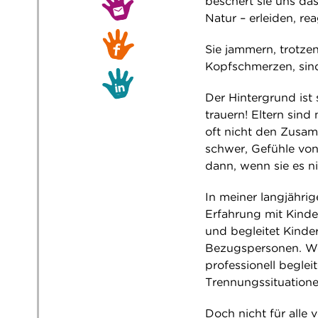
beschert sie uns d
Natur – erleiden, rea
Sie jammern, trotzen
Kopfschmerzen, sind 
Der Hintergrund ist 
trauern! Eltern sind
oft nicht den Zusa
schwer, Gefühle von
dann, wenn sie es n
In meiner langjähri
Erfahrung mit Kind
und begleitet Kind
Bezugspersonen. We
professionell begle
Trennungssituatione
Doch nicht für alle