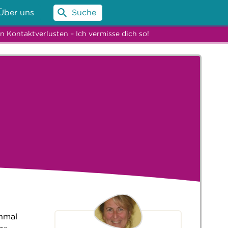
Über uns
Suche
Kontaktverlusten – Ich vermisse dich so!
chmal