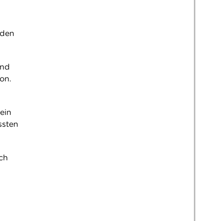
 den
ind
on.
u
ein
ssten
ch