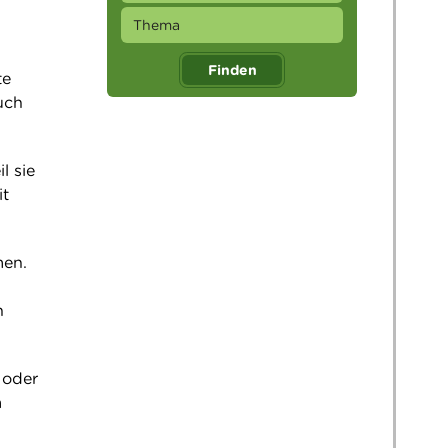
Finden
te
uch
l sie
it
men.
n
 oder
m