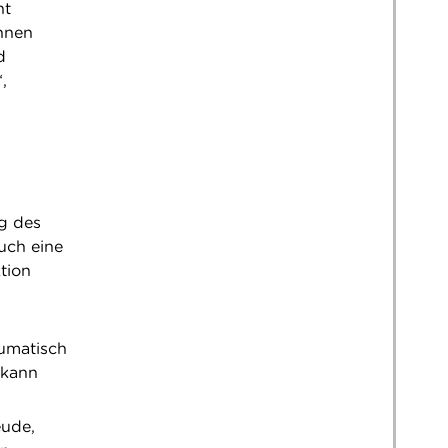
nt
innen
d
,
ng des
uch eine
tion
aumatisch
 kann
eude,