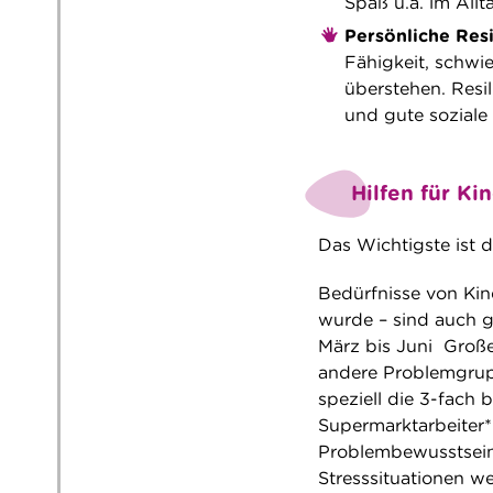
Spaß u.a. im Allt
Persönliche Resi
Fähigkeit, schwi
überstehen. Resi
und gute soziale
Hilfen für K
Das Wichtigste ist d
Bedürfnisse von Kin
wurde – sind auch g
März bis Juni Große
andere Problemgrupp
speziell die 3-fach 
Supermarktarbeiter*
Problembewusstsein 
Stresssituationen w