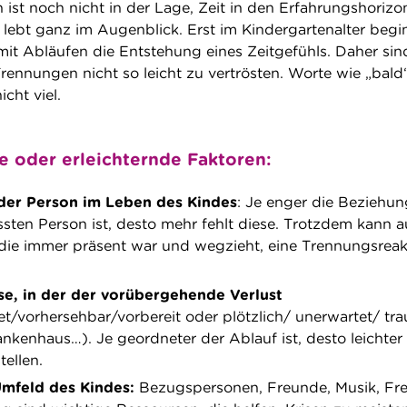
n ist noch nicht in der Lage, Zeit in den Erfahrungshorizo
lebt ganz im Augenblick. Erst im Kindergartenalter beg
it Abläufen die Entstehung eines Zeitgefühls. Daher sin
Trennungen nicht so leicht zu vertrösten. Worte wie „bald“
icht viel.
 oder erleichternde Faktoren:
der Person im Leben des Kindes
: Je enger die Beziehu
ssten Person ist, desto mehr fehlt diese. Trotzdem kann a
 die immer präsent war und wegzieht, eine Trennungsreak
se, in der der vorübergehende Verlust
t/vorhersehbar/vorbereit oder plötzlich/ unerwartet/ tr
ankenhaus…). Je geordneter der Ablauf ist, desto leichter
tellen.
mfeld des Kindes:
Bezugspersonen, Freunde, Musik, Fr