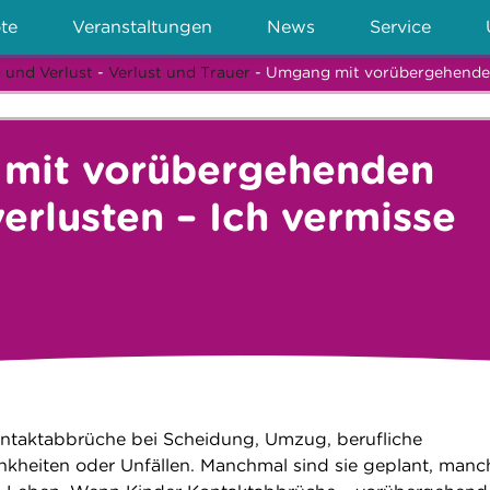
te
Veranstaltungen
News
Service
 und Verlust
-
Verlust und Trauer
- Umgang mit vorübergehenden 
mit vorübergehenden
erlusten – Ich vermisse
ontaktabbrüche bei Scheidung, Umzug, berufliche
kheiten oder Unfällen. Manchmal sind sie geplant, man