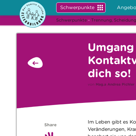
Schwerpunkte
Angebo
Schwerpunkte
-
Trennung, Scheidung
Umgang 
Kontaktv
dich so!
von
Mag.a
Andrea Pichler
Im Leben gibt es K
Share
Veränderungen, Kran