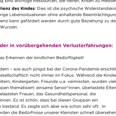
ag sind wichtige Ressourcen, die helfen, Krisen zu meister
lienz des Kindes
: Dies ist die psychische Widerstandskra
erige Lebenssituationen ohne anhaltende Beeinträchtigun
lienz kann gefördert werden durch gute Beziehung zu de
 Wurzeln.
inder in vorübergehenden Verlusterfahrungen:
as Erkennen der kindlichen Bedürftigkeit!
dern – wie auch jüngst bei der Corona-Pandemie ersichtl
esellschaftlich nicht immer im Fokus. Während die Kinde
ltern, Kindergarten, Freunde u.a. vermissten, wurden viel
en thematisiert: einsame Senior*innen, überlastete Elter
belasteten Frauen, das Gesundheitspersonal, die
innen. Es ist schön, dass bei diesen Gruppen ein
bestand. Es zeigte sich aber wie schon sehr oft: In
erden die Bedürfnisse unserer Kleinsten schnell übersehen