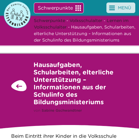
Schwerpunkte
MENÜ
Schwerpunkte
-
Volksschulalter
-
Lernen im
Angebote
Volksschulalter
- Hausaufgaben, Schularbeiten,
elterliche Unterstützung – Informationen aus
Veranstaltungen
der Schulinfo des Bildungsministeriums
News
Hausaufgaben,
Service
Schularbeiten, elterliche
Unterstützung –
Über uns
Informationen aus der
Schulinfo des
Suche
Bildungsministeriums
von
Sabine Gschwandtner
Beim Eintritt ihrer Kinder in die Volksschule