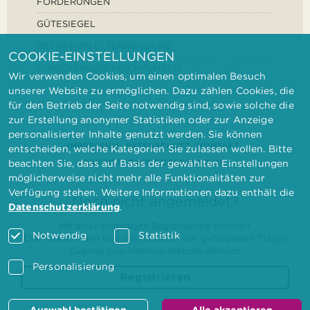
FÖRDERUNGEN
GÜTESIEGEL
DEFINITION ELTERNBILDUNG
COOKIE-EINSTELLUNGEN
FORSCHUNGSEINRICHTUNGEN
Wir verwenden Cookies, um einen optimalen Besuch
unserer Website zu ermöglichen. Dazu zählen Cookies, die
für den Betrieb der Seite notwendig sind, sowie solche die
zur Erstellung anonymer Statistiken oder zur Anzeige
personalisierter Inhalte genutzt werden. Sie können
IMPRESSUM
DATENSCHUTZ
KONTAKT
entscheiden, welche Kategorien Sie zulassen wollen. Bitte
BARRIEREFREIHEITSERKLÄRUNG
beachten Sie, dass auf Basis der gewählten Einstellungen
möglicherweise nicht mehr alle Funktionalitäten zur
Verfügung stehen. Weitere Informationen dazu enthält die
Noch nicht angemeldet?
Datenschutzerklärung
.
Mit einer einmaligen Registrierung erhalten
Notwendig
Statistik
Elternbilderinnen und Elternbildner der geförderten Träger
Zugang zum internen Website-Bereich.
Personalisierung
Registrieren