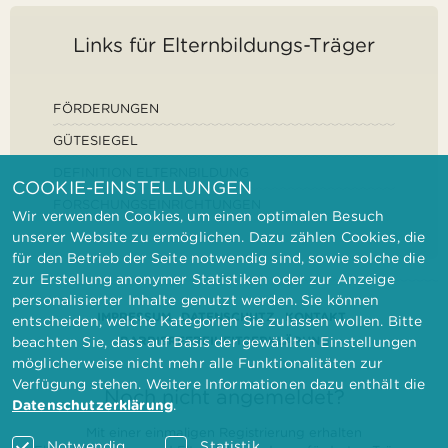
Links für Elternbildungs-Träger
FÖRDERUNGEN
GÜTESIEGEL
DEFINITION ELTERNBILDUNG
COOKIE-EINSTELLUNGEN
FORSCHUNGSEINRICHTUNGEN
Wir verwenden Cookies, um einen optimalen Besuch
unserer Website zu ermöglichen. Dazu zählen Cookies, die
für den Betrieb der Seite notwendig sind, sowie solche die
zur Erstellung anonymer Statistiken oder zur Anzeige
personalisierter Inhalte genutzt werden. Sie können
IMPRESSUM
DATENSCHUTZ
KONTAKT
entscheiden, welche Kategorien Sie zulassen wollen. Bitte
BARRIEREFREIHEITSERKLÄRUNG
beachten Sie, dass auf Basis der gewählten Einstellungen
möglicherweise nicht mehr alle Funktionalitäten zur
Verfügung stehen. Weitere Informationen dazu enthält die
Noch nicht angemeldet?
Datenschutzerklärung
.
Mit einer einmaligen Registrierung erhalten
Notwendig
Statistik