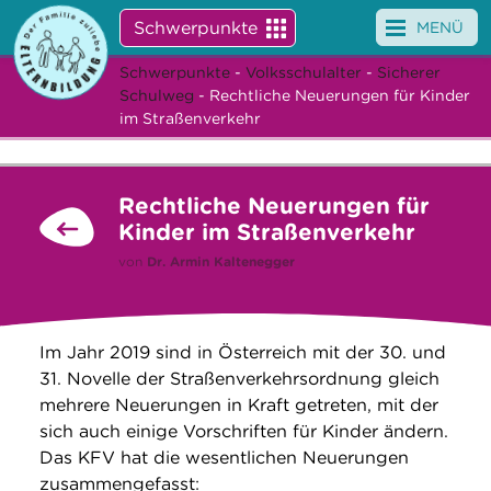
Schwerpunkte
MENÜ
Schwerpunkte
-
Volksschulalter
-
Sicherer
Angebote
Schulweg
- Rechtliche Neuerungen für Kinder
im Straßenverkehr
Veranstaltungen
News
Rechtliche Neuerungen für
Kinder im Straßenverkehr
Service
von
Dr.
Armin Kaltenegger
Über uns
Suche
Im Jahr 2019 sind in Österreich mit der 30. und
31. Novelle der Straßenverkehrsordnung gleich
mehrere Neuerungen in Kraft getreten, mit der
sich auch einige Vorschriften für Kinder ändern.
Das KFV hat die wesentlichen Neuerungen
zusammengefasst: