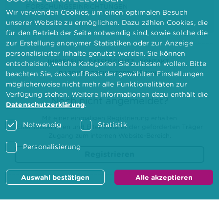
FORSCHUNGSEINRICHTUNGEN
Wir verwenden Cookies, um einen optimalen Besuch
unserer Website zu ermöglichen. Dazu zählen Cookies, die
für den Betrieb der Seite notwendig sind, sowie solche die
zur Erstellung anonymer Statistiken oder zur Anzeige
personalisierter Inhalte genutzt werden. Sie können
IMPRESSUM
DATENSCHUTZ
KONTAKT
entscheiden, welche Kategorien Sie zulassen wollen. Bitte
BARRIEREFREIHEITSERKLÄRUNG
beachten Sie, dass auf Basis der gewählten Einstellungen
möglicherweise nicht mehr alle Funktionalitäten zur
Verfügung stehen. Weitere Informationen dazu enthält die
Noch nicht angemeldet?
Datenschutzerklärung
.
Mit einer einmaligen Registrierung erhalten
Notwendig
Statistik
Elternbilderinnen und Elternbildner der geförderten Träger
Zugang zum internen Website-Bereich.
Personalisierung
Registrieren
Auswahl bestätigen
Alle akzeptieren