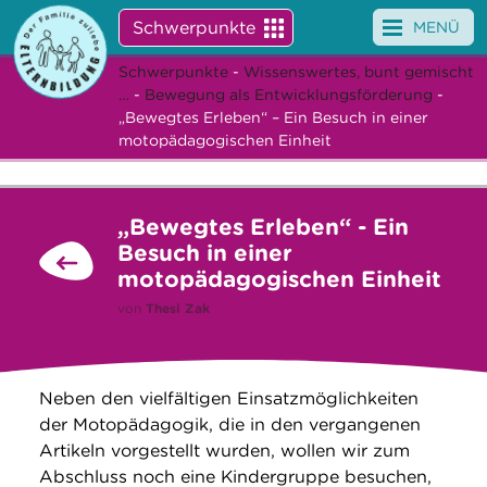
Schwerpunkte
MENÜ
Schwerpunkte
-
Wissenswertes, bunt gemischt
Angebote
…
-
Bewegung als Entwicklungsförderung
-
„Bewegtes Erleben“ – Ein Besuch in einer
Veranstaltungen
motopädagogischen Einheit
News
„Bewegtes Erleben“ - Ein
Service
Besuch in einer
motopädagogischen Einheit
Über uns
von
Thesi Zak
Suche
Neben den vielfältigen Einsatzmöglichkeiten
der Motopädagogik, die in den vergangenen
Artikeln vorgestellt wurden, wollen wir zum
Abschluss noch eine Kindergruppe besuchen,