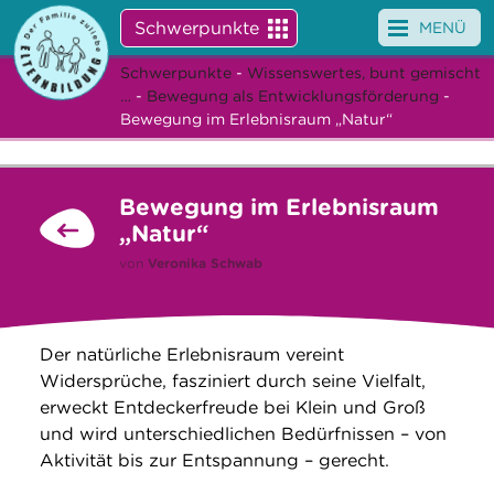
Schwerpunkte
MENÜ
Schwerpunkte
-
Wissenswertes, bunt gemischt
Angebote
…
-
Bewegung als Entwicklungsförderung
-
Bewegung im Erlebnisraum „Natur“
Veranstaltungen
News
Bewegung im Erlebnisraum
„Natur“
Service
von
Veronika Schwab
Über uns
Suche
Der natürliche Erlebnisraum vereint
Widersprüche, fasziniert durch seine Vielfalt,
erweckt Entdeckerfreude bei Klein und Groß
und wird unterschiedlichen Bedürfnissen – von
Aktivität bis zur Entspannung – gerecht.