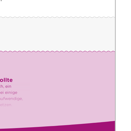
ollte
h, ein
ei einige
naufwendige,
etzen.