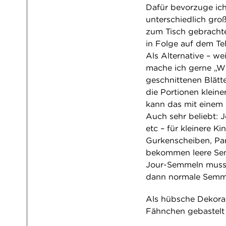
Dafür bevorzuge ich 
unterschiedlich gro
zum Tisch gebrachte
in Folge auf dem Tell
Als Alternative – wei
mache ich gerne „Wür
geschnittenen Blätt
die Portionen kleine
kann das mit einem 
Auch sehr beliebt: 
etc – für kleinere K
Gurkenscheiben, Para
bekommen leere Semm
Jour-Semmeln muss 
dann normale Semme
Als hübsche Dekorat
Fähnchen gebastelt