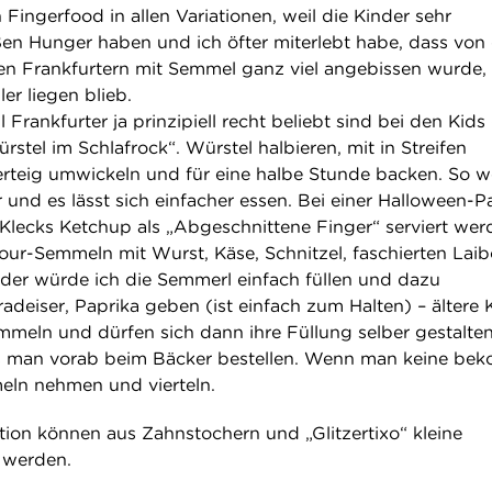
Fingerfood in allen Variationen, weil die Kinder sehr
ßen Hunger haben und ich öfter miterlebt habe, dass von
n Frankfurtern mit Semmel ganz viel angebissen wurde,
er liegen blieb.
l Frankfurter ja prinzipiell recht beliebt sind bei den Kids 
stel im Schlafrock“. Würstel halbieren, mit in Streifen
erteig umwickeln und für eine halbe Stunde backen. So 
r und es lässt sich einfacher essen. Bei einer Halloween-P
Klecks Ketchup als „Abgeschnittene Finger“ serviert wer
Jour-Semmeln mit Wurst, Käse, Schnitzel, faschierten Lai
inder würde ich die Semmerl einfach füllen und dazu
deiser, Paprika geben (ist einfach zum Halten) – ältere 
eln und dürfen sich dann ihre Füllung selber gestalten
man vorab beim Bäcker bestellen. Wenn man keine be
ln nehmen und vierteln.
ion können aus Zahnstochern und „Glitzertixo“ kleine
 werden.