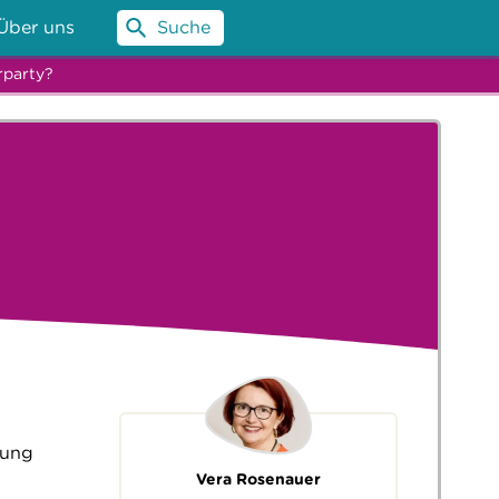
Über uns
Suche
rparty?
hung
Vera Rosenauer