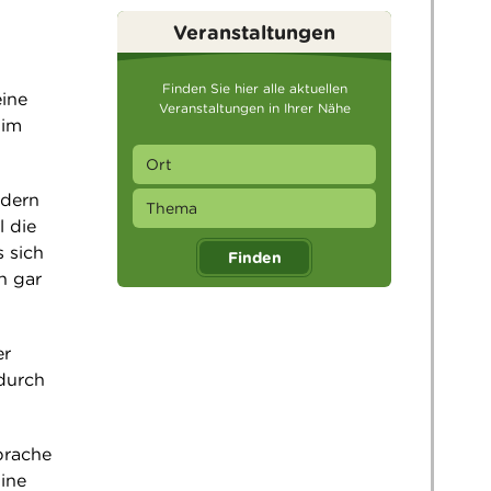
Veranstaltungen
Finden Sie hier alle aktuellen
eine
Veranstaltungen in Ihrer Nähe
 im
ndern
l die
 sich
Finden
h gar
er
durch
prache
ine