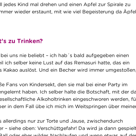
ll jedes Kind mal drehen und einen Apfel zur Spirale zu
immer wieder erstaunt, mit wie viel Begeisterung da Äpfe
’s zu Trinken?
 bei uns nie beliebt – ich hab´s bald aufgegeben einen
l ich selber keine Lust auf das Remasuri hatte, das ein
 Kakao auslöst. Und ein Becher wird immer umgestoßen,
e Fans von Kindersekt, den sie mal bei einer Party im
gelernt haben. Ich selber halte die Botschaft, mit der d
esellschaftliche Alkoholtrinken eingeschworen werden, fü
 aber in dem Fall übe ich mich im Weitspringen über meine
s allerdings nur zur Torte und Jause, zwischendurch
r – siehe oben: Verschüttgefahr! Da wird ja dann gespielt
m Ball oder eher wildes Nachlaufen und wenn etwas auf de