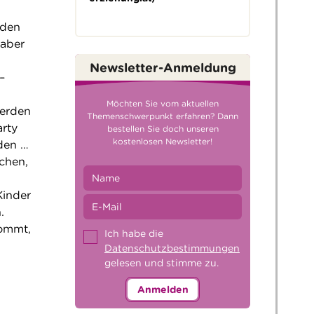
 den
 aber
Newsletter-Anmeldung
–
Möchten Sie vom aktuellen
werden
Themenschwerpunkt erfahren? Dann
arty
bestellen Sie doch unseren
kostenlosen Newsletter!
den …
bchen,
Kinder
.
kommt,
Ich habe die
Datenschutzbestimmungen
gelesen und stimme zu.
Anmelden