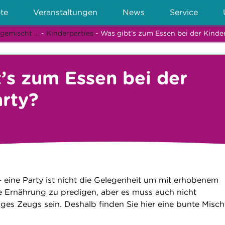
te
Veranstaltungen
News
Service
 gemischt …
-
Kinderparties
- Was gibt’s zum Essen bei der Kinde
’s zum Essen bei der
rty?
– eine Party ist nicht die Gelegenheit um mit erhobenem
 Ernährung zu predigen, aber es muss auch nicht
riges Zeugs sein. Deshalb finden Sie hier eine bunte Misc