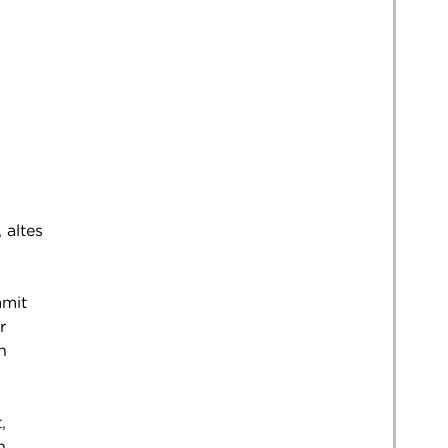
l
 altes
amit
r
n
,
n