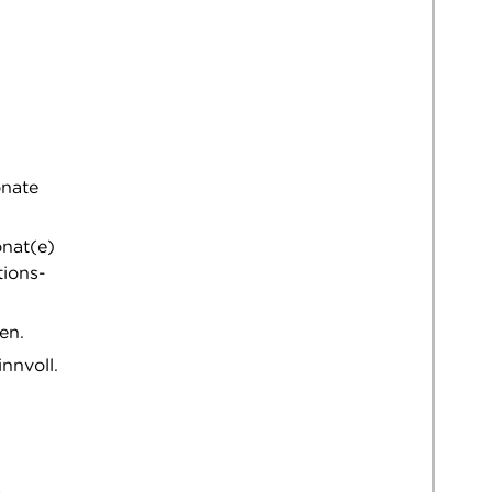
onate
onat(e)
tions-
en.
nnvoll.