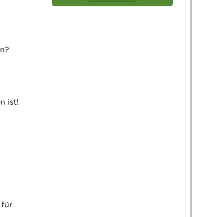
en?
n ist!
 für