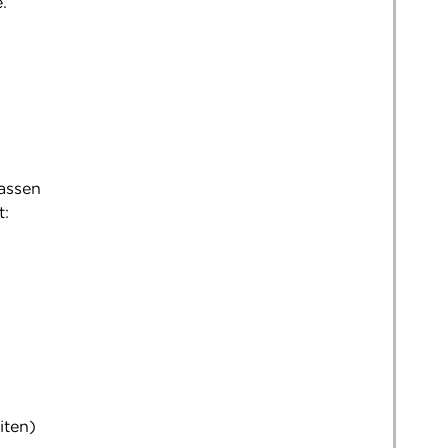
.
lassen
t:
iten)