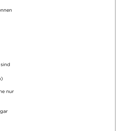
kennen
 sind
n)
ne nur
 gar