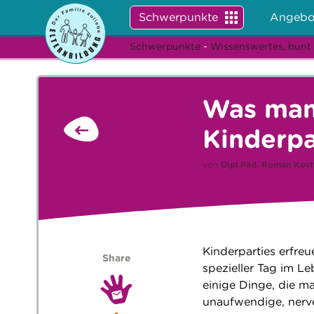
Schwerpunkte
Angebo
Schwerpunkte
-
Wissenswertes, bunt
Was man 
Kinderpa
von
Dipl.Päd.
Roman Kost
Kinderparties erfre
Share
spezieller Tag im L
einige Dinge, die ma
unaufwendige, nerve