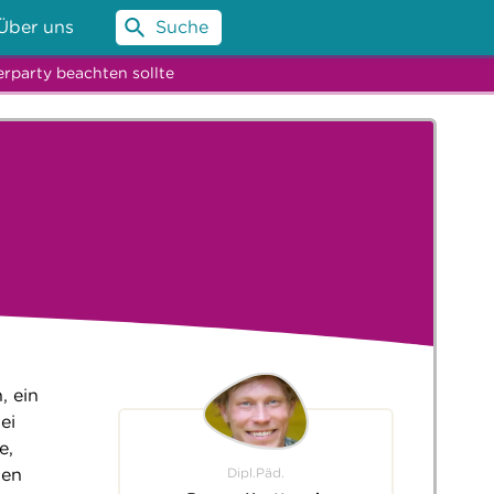
Über uns
Suche
erparty beachten sollte
, ein
ei
e,
Dipl.Päd.
nen