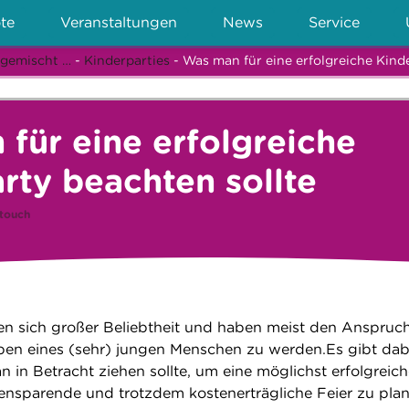
te
Veranstaltungen
News
Service
 gemischt …
-
Kinderparties
- Was man für eine erfolgreiche Kind
für eine erfolgreiche
rty beachten sollte
touch
uen sich großer Beliebtheit und haben meist den Anspruch
eben eines (sehr) jungen Menschen zu werden.Es gibt dab
n in Betracht ziehen sollte, um eine möglichst erfolgreich
nsparende und trotzdem kostenerträgliche Feier zu pla